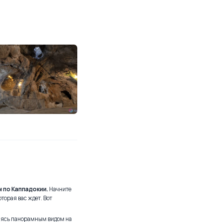
 по Каппадокии.
Начните
оторая вас ждет. Вот
аясь панорамным видом на