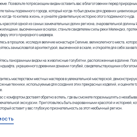
еме. Позвольте потрясающим видам оставить вас в благоговении перед природны
йте тайны подземного города, который когда-то был домом для древних цивилизац
х когда-то кипела жизнь, и узнайте удивительную историю этого подземного чуда.
ь красотой одной из самых замечательных долин региона, очаровательной долины 
лищами, высеченными в скалах, станьте свидетелем силы реки Мелендиз, протек
феру этого природного шедевра.
есь в прошлое, исследуя величие монастыря Селиме, великолепного места, котор
йтесь замысловатой архитектурой, высеченной в скале, и откройте для себя захв
тесь панорамным видом на живописные голубятни, расположенные в долине. П
андшафта, украшенного древними домами голубей, свидетельствующими о богато
адитесь мастерством местных мастеров в увлекательной мастерской, демонстрир
ложные техники, используемые для создания этих прекрасных изделий, и оцените та
е.
 вас с комфортом доставят обратно в отель, где вы сможете поразмышлять о незаб
ечательной экскурсии. Приготовьтесь быть очарованными красотой и историей, ко
который оставит у вас глубокую признательность за этот необычный регион.
МОСТЬ