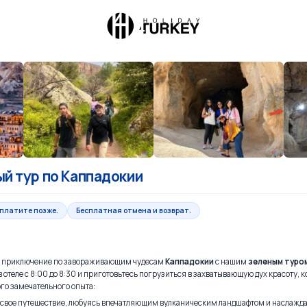
й тур по Каппадокии
аплатите позже.
Бесплатная отмена и возврат.
е приключение по завораживающим чудесам
Каппадокии
с нашим
зеленым туром
в отеле с 8:00 до 8:30 и приготовьтесь погрузиться в захватывающую дух красоту, к
го замечательного опыта:
е свое путешествие, любуясь впечатляющим вулканическим ландшафтом и наслажд