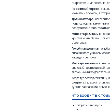
очаровательную деревню Гёр
Подземный город
: Раскро
комнаты и проходы, в которы
Долина Ихлара:
насладитес
потрясающими каменными жи
погрузитесь в мирную атмос
Монастырь Селиме:
вернит
христианских общин. Полюбу
в ее стенах.
Голубиная долина:
полюбуй
видами этого уникального л
наследии региона.
Мастерская оникса
: насл
оникса. Откройте для себя с
вложенные в каждое творени
Когда тур подходит к концу,
созданных во время этой зам
туре по Каппадокии, опыте, 
ЧТО ВХОДИТ В СТОИ
Забрать и высадить