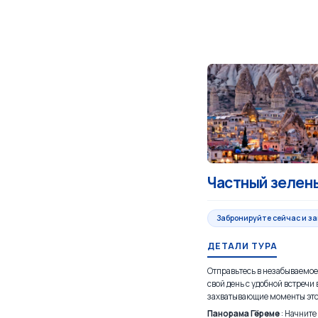
Частный зелены
Забронируйте сейчас и з
ДЕТАЛИ ТУРА
Отправьтесь в незабываемо
свой день с удобной встречи 
захватывающие моменты это
Панорама Гёреме
: Начнит