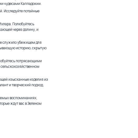
ми чудесами Каппадокии.
ий. Исследуйте потайные
Ихлара. Полюбуйтесь
ающей через долину, и
ое служило убежищем для
атывающую историю, скрытую
олюбуйтесь потрясающими
м сельскохозяйственном
ующей изысканные изделия из
лант и творческий подход,
ываемых воспоминаниях,
торые ждут вас в Зеленом