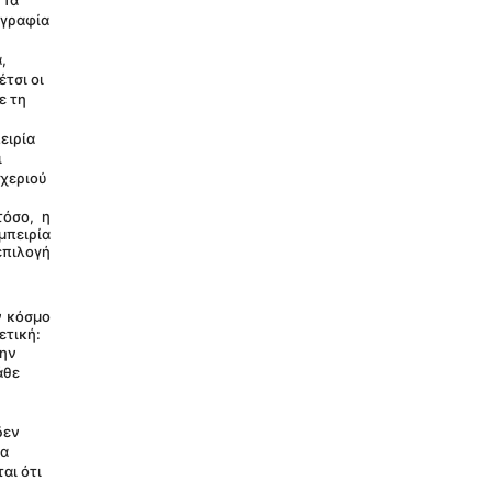
Τα 
γραφία 
 
τσι οι 
 τη 
ιρία 
 
χεριού 
όσο, η 
πειρία 
πιλογή 
 κόσμο 
ετική:
ην 
θε 
εν 
α 
ι ότι 