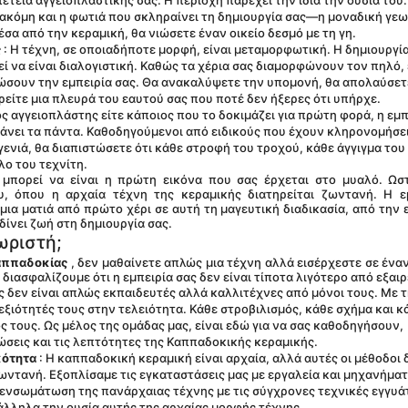
τεια αγγειοπλαστικής σας. Η περιοχή παρέχει την ίδια την ουσία του. 
 ακόμη και η φωτιά που σκληραίνει τη δημιουργία σας—η μοναδική γεω
σα από την κεραμική, θα νιώσετε έναν οικείο δεσμό με τη γη.
ς
 : Η τέχνη, σε οποιαδήποτε μορφή, είναι μεταμορφωτική. Η δημιουργία,
εί να είναι διαλογιστική. Καθώς τα χέρια σας διαμορφώνουν τον πηλό, έ
ώσουν την εμπειρία σας. Θα ανακαλύψετε την υπομονή, θα απολαύσετε
ρείτε μια πλευρά του εαυτού σας που ποτέ δεν ήξερες ότι υπήρχε.
ρος αγγειοπλάστης είτε κάποιος που το δοκιμάζει για πρώτη φορά, η εμπε
νει τα πάντα. Καθοδηγούμενοι από ειδικούς που έχουν κληρονομήσει
γενιά, θα διαπιστώσετε ότι κάθε στροφή του τροχού, κάθε άγγιγμα του 
λο του τεχνίτη.
 μπορεί να είναι η πρώτη εικόνα που σας έρχεται στο μυαλό. Ωστ
υ, όπου η αρχαία τέχνη της κεραμικής διατηρείται ζωντανή. Η εμ
μια ματιά από πρώτο χέρι σε αυτή τη μαγευτική διαδικασία, από την ε
ίνει ζωή στη δημιουργία σας.
ωριστή;
Καππαδοκίας
 , δεν μαθαίνετε απλώς μια τέχνη αλλά εισέρχεστε σε έναν
διασφαλίζουμε ότι η εμπειρία σας δεν είναι τίποτα λιγότερο από εξαιρ
μας δεν είναι απλώς εκπαιδευτές αλλά καλλιτέχνες από μόνοι τους. Με τ
εξιότητές τους στην τελειότητα. Κάθε στροβιλισμός, κάθε σχήμα και κά
 τους. Ως μέλος της ομάδας μας, είναι εδώ για να σας καθοδηγήσουν, 
ώσεις και τις λεπτότητες της Καππαδοκικής κεραμικής.
κότητα
 : Η καππαδοκική κεραμική είναι αρχαία, αλλά αυτές οι μέθοδοι δ
ωντανή. Εξοπλίσαμε τις εγκαταστάσεις μας με εργαλεία και μηχανήματ
ενσωμάτωση της πανάρχαιας τέχνης με τις σύγχρονες τεχνικές εγγυάτα
λληλα την ουσία αυτής της αρχαίας μορφής τέχνης.