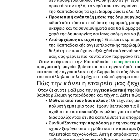
δεν προσφέρει απλώς ένα σκηνικό στην περιπέ
ορυκτά στον πηλό, το νερό που τον υγραίνει,
της Καππαδοκίας τα έχει διαμορφώσει όλα. Μέ
Προσωπική ανάπτυξη μέσω της δημιουργία
ειδικά κάτι τόσο απτικό όσο η κεραμική, μπορ
σκέψεις και τα συναισθήματά σας θα διαμορφ
χαρά της δημιουργίας και ίσως ακόμη και να β
Από αρχάριος σε τεχνίτης
 : Είτε είστε έμπει
της Καππαδοκικής αγγειοπλαστικής περιλαμβά
δεξιότητες που έχουν εξελιχθεί από γενιά σε 
σας, σας φέρνει πιο κοντά στον περήφανο τίτ
 Όταν σκέφτεστε την Καππαδοκία, 
τα αερόστατα
πραγματική μαγεία βρίσκεται στα εργαστήριά το
κατασκευής αγγειοπλαστικής Cappadocia σάς δίνει 
του κατάλληλου πηλού μέχρι το τελικό ψήσιμο που δ
Πώς την κάνει η εταιρεία μας ξεχ
 Όταν ξεκινάτε μαζί μας την 
αγγειοπλαστική της 
βαθιάς ριζωμένης παράδοσης και τέχνης. Δείτε πώς 
Μάθετε από τους δασκάλους
 : Οι τεχνίτες 
πολυετή εμπειρία τους, έχουν βελτιώσει τις δ
σχέδιο που κατασκευάζουν μιλάει για το πάθος
διασφαλίζοντας ότι θα καταλάβετε τις αποχρ
Συνδυάζοντας την παράδοση με τη νεωτερι
έχουν ξεφύγει από τη μόδα και την κρατάμε ζ
τελευταίας τεχνολογίας. Αυτή η απρόσκοπτη 
μαθαίνετε αποτελεσματικά διατηρώντας παρά