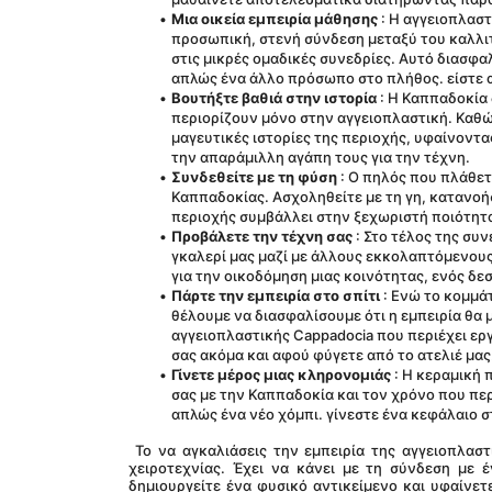
Μια οικεία εμπειρία μάθησης
 : Η αγγειοπλαστ
προσωπική, στενή σύνδεση μεταξύ του καλλιτ
στις μικρές ομαδικές συνεδρίες. Αυτό διασφαλ
απλώς ένα άλλο πρόσωπο στο πλήθος. είστε 
Βουτήξτε βαθιά στην ιστορία
 : Η Καππαδοκία 
περιορίζουν μόνο στην αγγειοπλαστική. Καθώς
μαγευτικές ιστορίες της περιοχής, υφαίνοντας
την απαράμιλλη αγάπη τους για την τέχνη.
Συνδεθείτε με τη φύση
 : Ο πηλός που πλάθε
Καππαδοκίας. Ασχοληθείτε με τη γη, κατανοή
περιοχής συμβάλλει στην ξεχωριστή ποιότητα
Προβάλετε την τέχνη σας
 : Στο τέλος της σ
γκαλερί μας μαζί με άλλους εκκολαπτόμενους 
για την οικοδόμηση μιας κοινότητας, ενός δε
Πάρτε την εμπειρία στο σπίτι
 : Ενώ το κομμά
θέλουμε να διασφαλίσουμε ότι η εμπειρία θα μ
αγγειοπλαστικής Cappadocia που περιέχει εργα
σας ακόμα και αφού φύγετε από το ατελιέ μας
Γίνετε μέρος μιας κληρονομιάς
 : Η κεραμική 
σας με την Καππαδοκία και τον χρόνο που περά
απλώς ένα νέο χόμπι. γίνεστε ένα κεφάλαιο 
 Το να αγκαλιάσεις την εμπειρία της αγγειοπλαστικής της Καππαδοκίας σημαίνει περισσότερα από την απλή εκμάθηση μιας 
χειροτεχνίας. Έχει να κάνει με τη σύνδεση με 
δημιουργείτε ένα φυσικό αντικείμενο και υφαίνετ