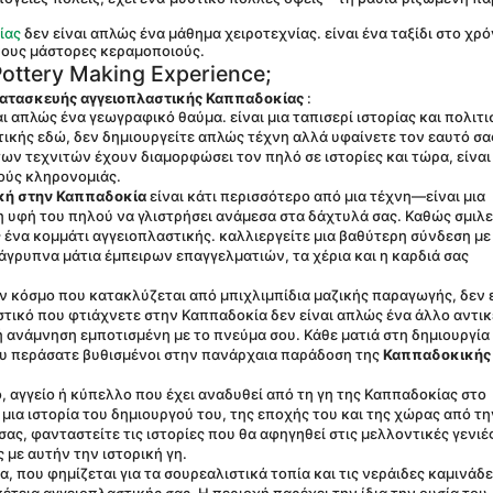
ίας
 δεν είναι απλώς ένα μάθημα χειροτεχνίας. είναι ένα ταξίδι στο χρό
νους μάστορες κεραμοποιούς.
Pottery Making Experience;
 κατασκευής αγγειοπλαστικής Καππαδοκίας
 :
αι απλώς ένα γεωγραφικό θαύμα. είναι μια ταπισερί ιστορίας και πολιτισ
κής εδώ, δεν δημιουργείτε απλώς τέχνη αλλά υφαίνετε τον εαυτό σας 
ων τεχνιτών έχουν διαμορφώσει τον πηλό σε ιστορίες και τώρα, είναι 
κούς κληρονομιάς.
κή στην Καππαδοκία
 είναι κάτι περισσότερο από μια τέχνη—είναι μια 
η υφή του πηλού να γλιστρήσει ανάμεσα στα δάχτυλά σας. Καθώς σμιλε
ένα κομμάτι αγγειοπλαστικής. καλλιεργείτε μια βαθύτερη σύνδεση με 
άγρυπνα μάτια έμπειρων επαγγελματιών, τα χέρια και η καρδιά σας 
ναν κόσμο που κατακλύζεται από μπιχλιμπίδια μαζικής παραγωγής, δεν ε
τικό που φτιάχνετε στην Καππαδοκία δεν είναι απλώς ένα άλλο αντικε
κή ανάμνηση εμποτισμένη με το πνεύμα σου. Κάθε ματιά στη δημιουργία 
ου περάσατε βυθισμένοι στην πανάρχαια παράδοση της 
Καππαδοκικής 
ο, αγγείο ή κύπελλο που έχει αναδυθεί από τη γη της Καππαδοκίας στο 
 μια ιστορία του δημιουργού του, της εποχής του και της χώρας από τη
ς, φανταστείτε τις ιστορίες που θα αφηγηθεί στις μελλοντικές γενιές 
 με αυτήν την ιστορική γη.
α, που φημίζεται για τα σουρεαλιστικά τοπία και τις νεράιδες καμινάδες