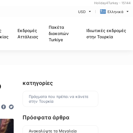
Holiday4Turkey - 15144
USD
Ελληνικά
Πακέτα
ς
Εκδρομές
Ιδιωτικές εκδρομές
διακοπών
κίας
Αττάλειας
στην Τουρκία
Turkiye
o
κατηγορίες
Πράγματα που πρέπει να κάνετε
στην Τουρκία
Πρόσφατα άρθρα
Ανακαλύψτε τα Μεγαλεία