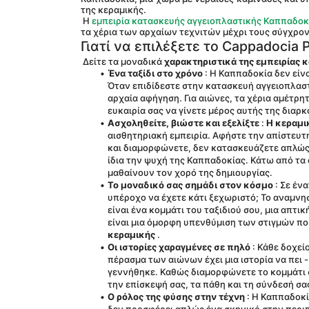
της κεραμικής.
 Η 
εμπειρία κατασκευής αγγειοπλαστικής Καππαδοκ
τα χέρια των αρχαίων τεχνιτών μέχρι τους σύγχρο
Γιατί να επιλέξετε το Cappadocia 
 Δείτε τα μοναδικά 
χαρακτηριστικά της εμπειρίας
Ένα ταξίδι στο χρόνο
 : Η Καππαδοκία δεν είν
Όταν επιδίδεστε στην κατασκευή αγγειοπλαστι
αρχαία αφήγηση. Για αιώνες, τα χέρια αμέτρητ
ευκαιρία σας να γίνετε μέρος αυτής της διαρ
Ασχοληθείτε, βιώστε και εξελίξτε
 : 
Η κεραμι
αισθητηριακή εμπειρία. Αφήστε την απίστευτ
και διαμορφώνετε, δεν κατασκευάζετε απλώς 
ίδια την ψυχή της Καππαδοκίας. Κάτω από τα 
μαθαίνουν τον χορό της δημιουργίας.
Το μοναδικό σας σημάδι στον κόσμο
 : Σε έ
υπέροχο να έχετε κάτι ξεχωριστό; Το αναμνησ
είναι ένα κομμάτι του ταξιδιού σου, μια απτι
είναι μια όμορφη υπενθύμιση των στιγμών π
κεραμικής
 .
Οι ιστορίες χαραγμένες σε πηλό
 : Κάθε δοχεί
πέρασμα των αιώνων έχει μια ιστορία να πει -
γεννήθηκε. Καθώς διαμορφώνετε το κομμάτι σα
την επίσκεψή σας, τα πάθη και τη σύνδεσή σας
Ο ρόλος της φύσης στην τέχνη
 : Η Καππαδοκί