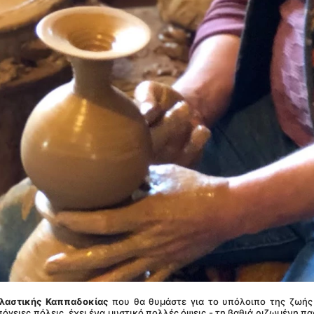
πλαστικής Καππαδοκίας
 που θα θυμάστε για το υπόλοιπο της ζωής 
όγειες πόλεις, έχει ένα μυστικό πολλές όψεις - τη βαθιά ριζωμένη πα