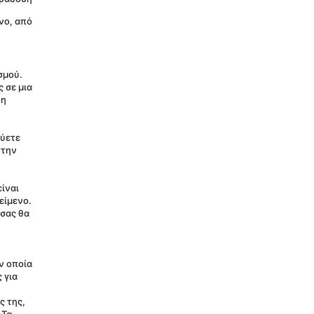
νο, από 
μού. 
σε μια 
η 
ύετε 
την 
ίναι 
ίμενο. 
σας θα 
ν οποία 
για 
 της, 