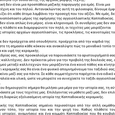
ική δεν είναι μια προσπάθεια μαζικής παραγωγής για εμάς. Είναι μια 
έχνη και του πηλού. Αντανακλώντας αυτή τη φιλοσοφία, δίνουμε έμφ
ίζει ότι κάθε άτομο λαμβάνει την προσοχή που του αξίζει. Με εμάς, δεν
αναπόσπαστο μέρος της αφήγησης της αγγειοπλαστικής Καππαδοκίας.
δεν είναι απλώς ένα μέρος. είναι κληρονομιά. Οι συνεδρίες μας δεν σας
 πλάθετε και διαμορφώνετε τον πηλό, οι τεχνίτες μας μοιράζονται 
 ιστορίες αρχαίων αγγειοπλαστών, τις προκλήσεις, τις καινοτομίες του
τε δεν προέρχεται από οπουδήποτε. προέρχεται από την καρδιά της 
στε τη σημασία κάθε κόκκου και ανακαλύψτε πώς το μοναδικό τοπίο τη
 και υφή της κεραμικής.
υνεδρίας σας, σας προσκαλούμε να παρουσιάσετε τα αριστουργήματά σας
καλλιτέχνες. Δεν πρόκειται μόνο για την προβολή της δουλειάς σας, 
σμού μεταξύ καλλιτεχνών που μοιράζονται ένα κοινό πάθος και κίνητρ
τι κεραμικής σας θα είναι ένα φυσικό απομνημόνευμα του ταξιδιού σας,
είνει μαζί σας για πάντα. Σε κάθε συμμετέχοντα παρέχεται ένα ειδικό κ
λεία και υλικά, ώστε να μπορείτε να συνεχίσετε το ταξίδι αγγειοπλασ
.
που δημιουργείτε σήμερα θα μιλήσει μια μέρα για την ιστορία σας, τη σύ
σατε με τους τεχνίτες μας. Επιλέγοντας να μάθετε μαζί μας, δεν επιλ
στη διαρκώς εξελισσόμενη ιστορία της Καππαδοκικής κεραμικής.
έναν τόπο, την ιστορία του και την ψυχή του. Καθώς πλάθετε τον
ε ιστορίες, αναμνήσεις και ένα κομμάτι Καππαδοκίας που θα κουβαλά