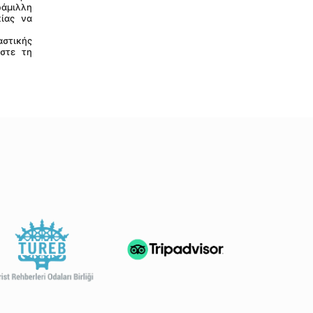
άμιλλη 
ίας να 
στε τη 