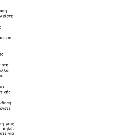
αση 
 είστε 
 
ς και 
ς 
 στη 
αλλά 
ο.
 
ιτ 
τικής 
νδεσή 
έγετε 
 πηλό, 
τε για 