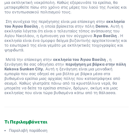
μια εκπληκτική νεκρόπολη. Καθώς εξερευνάτε τα ερείπια, θα 
μεταφερθείτε πίσω στο χρόνο στις μέρες του λαού της Λυκίας και 
του εντυπωσιακού πολιτισμού τους.
 Στη συνέχεια της περιήγησης είναι μια επίσκεψη στην 
εκκλησία 
του Άγιου Βασίλη
 , η οποία βρίσκεται στην πόλη 
Demre.
 Αυτή η 
εκκλησία λέγεται ότι είναι ο τελευταίος τόπος ανάπαυσης του 
Αγίου Νικολάου, η έμπνευση για τον σύγχρονο 
Άγιο Βασίλη
 . Η 
εκκλησία είναι ένα όμορφο δείγμα βυζαντινής αρχιτεκτονικής και 
το εσωτερικό της είναι γεμάτο με εκπληκτικές τοιχογραφίες και 
ψηφιδωτά.
 Μετά την επίσκεψη στην 
εκκλησία του Άγιου Βασίλη
 , η 
ξενάγηση θα σας οδηγήσει στην 
περιήγηση με βάρκα στην πόλη 
Kekova Sunken City.
 Αυτή η ξενάγηση είναι μια μοναδική 
εμπειρία που σας οδηγεί σε μια βόλτα με βάρκα μέσα στα 
βυθισμένα ερείπια μιας αρχαίας πόλης που καταστράφηκε από 
σεισμό. Καθώς γλιστράτε πάνω από τα κρυστάλλινα νερά, θα 
μπορείτε να δείτε τα ερείπια σπιτιών, δρόμων, ακόμη και μιας 
εκκλησίας που είναι τώρα βυθισμένα κάτω από τη θάλασσα.
Τι Περιλαμβάνεται
Παραλαβή παράδοση