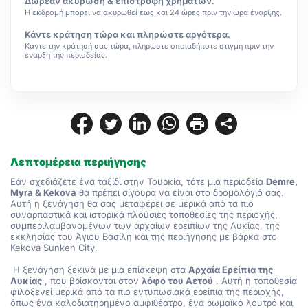
Δωρεάν ακύρωση & επιστροφή χρημάτων.
Η εκδρομή μπορεί να ακυρωθεί έως και 24 ώρες πριν την ώρα έναρξης.
Κάντε κράτηση τώρα και πληρώστε αργότερα.
Κάντε την κράτησή σας τώρα, πληρώστε οποιαδήποτε στιγμή πριν την
έναρξη της περιοδείας.
Λεπτομέρεια περιήγησης
Εάν σχεδιάζετε ένα ταξίδι στην Τουρκία, τότε μια περιοδεία 
Demre, 
Myra & Kekova
 θα πρέπει σίγουρα να είναι στο δρομολόγιό σας. 
Αυτή η ξενάγηση θα σας μεταφέρει σε μερικά από τα πιο 
συναρπαστικά και ιστορικά πλούσιες τοποθεσίες της περιοχής, 
συμπεριλαμβανομένων των αρχαίων ερειπίων της Λυκίας, της 
εκκλησίας του Άγιου Βασίλη και της περιήγησης με βάρκα στο 
Kekova Sunken City.
 Η ξενάγηση ξεκινά με μια επίσκεψη στα 
Αρχαία Ερείπια της 
Λυκίας
 , που βρίσκονται στον 
λόφο του Αετού
 . Αυτή η τοποθεσία 
φιλοξενεί μερικά από τα πιο εντυπωσιακά ερείπια της περιοχής, 
όπως ένα καλοδιατηρημένο αμφιθέατρο, ένα ρωμαϊκό λουτρό και 