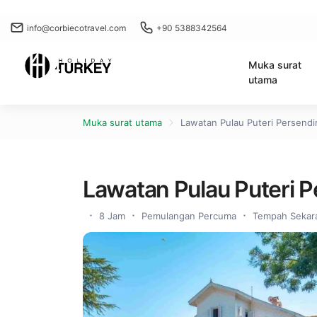
info@corbiecotravel.com
+90 5388342564
Muka surat
utama
Muka surat utama
Lawatan Pulau Puteri Persendi
Lawatan Pulau Puteri P
8 Jam
Pemulangan Percuma
Tempah Sekara