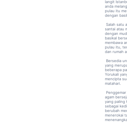
langit Ista
anda melang
pulau itu me
dengan basi
 Salah satu aktiviti yang paling digemari di pulau itu ialah berbasikal secara 
santai atau 
dengan muda
basikal bers
membawa and
pulau itu, t
dan rumah a
 Bersedia untuk terpesona dengan pantai yang menakjubkan di pulau itu, 
yang merupa
beberapa pan
Yorukali yang
mencipta sua
matahari.
 Penggemar sejarah akan mendapat keseronokan dalam menerokai rumah 
agam berseja
yang paling 
sebagai kedi
berubah men
menerokai t
menenangka