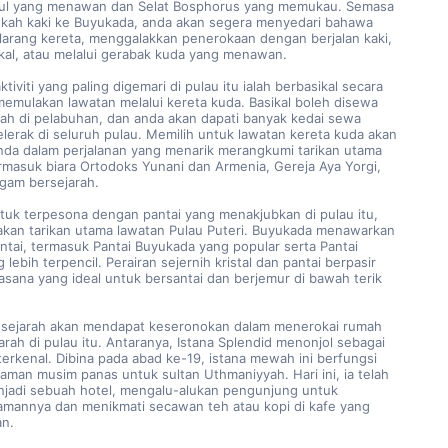
nbul yang menawan dan Selat Bosphorus yang memukau. Semasa 
kah kaki ke Buyukada, anda akan segera menyedari bahawa 
larang kereta, menggalakkan penerokaan dengan berjalan kaki, 
kal, atau melalui gerabak kuda yang menawan.
memulakan lawatan melalui kereta kuda. Basikal boleh disewa 
h di pelabuhan, dan anda akan dapati banyak kedai sewa 
elerak di seluruh pulau. Memilih untuk lawatan kereta kuda akan 
a dalam perjalanan yang menarik merangkumi tarikan utama 
ermasuk biara Ortodoks Yunani dan Armenia, Gereja Aya Yorgi, 
gam bersejarah.
kan tarikan utama lawatan Pulau Puteri. Buyukada menawarkan 
tai, termasuk Pantai Buyukada yang popular serta Pantai 
 lebih terpencil. Perairan sejernih kristal dan pantai berpasir 
sana yang ideal untuk bersantai dan berjemur di bawah terik 
rah di pulau itu. Antaranya, Istana Splendid menonjol sebagai 
terkenal. Dibina pada abad ke-19, istana mewah ini berfungsi 
aman musim panas untuk sultan Uthmaniyyah. Hari ini, ia telah 
jadi sebuah hotel, mengalu-alukan pengunjung untuk 
amannya dan menikmati secawan teh atau kopi di kafe yang 
n.