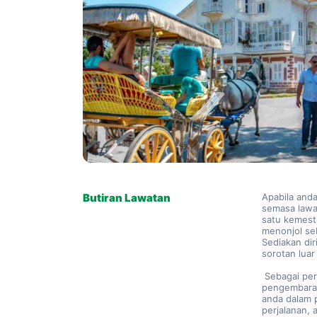
Butiran Lawatan
Apabila anda
semasa lawa
satu kemesti
menonjol seb
Sediakan dir
sorotan luar
 Sebagai permulaan, perjalanan ke Buyukada sendiri menjanjikan 
pengembaraan
anda dalam 
perjalanan,