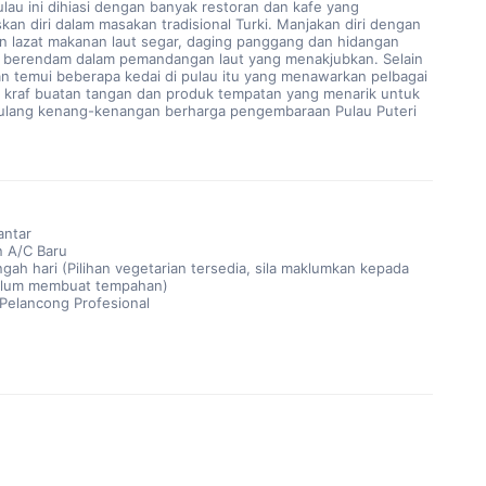
n diri dalam masakan tradisional Turki. Manjakan diri dengan 
 lazat makanan laut segar, daging panggang dan hidangan 
 berendam dalam pemandangan laut yang menakjubkan. Selain 
an temui beberapa kedai di pulau itu yang menawarkan pelbagai 
, kraf buatan tangan dan produk tempatan yang menarik untuk 
ang kenang-kenangan berharga pengembaraan Pulau Puteri 
antar
 A/C Baru
gah hari (Pilihan vegetarian tersedia, sila maklumkan kepada
elum membuat tempahan)
elancong Profesional