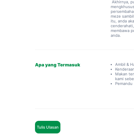
 Akhirnya, pulau ini dihiasi dengan banyak restoran dan kafe yang 
mengkhususka
persembahan
meze sambil
itu, anda ak
cenderahati
membawa pul
anda.
Apa yang Termasuk
Ambil & H
Kenderaan
Makan ten
kami seb
Pemandu P
Tulis Ulasan