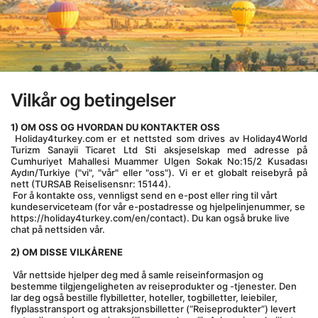
Vilkår og betingelser
1) OM OSS OG HVORDAN DU KONTAKTER OSS
 Holiday4turkey.com er et nettsted som drives av Holiday4World 
Turizm Sanayii Ticaret Ltd Sti aksjeselskap med adresse på 
Cumhuriyet Mahallesi Muammer Ulgen Sokak No:15/2 Kusadası 
Aydın/Turkiye ("vi", "vår" eller "oss"). Vi er et globalt reisebyrå på 
nett (TURSAB Reiselisensnr: 15144).
 For å kontakte oss, vennligst send en e-post eller ring til vårt 
kundeserviceteam (for vår e-postadresse og hjelpelinjenummer, se 
https://holiday4turkey.com/en/contact). Du kan også bruke live 
chat på nettsiden vår.
2) OM DISSE VILKÅRENE
 Vår nettside hjelper deg med å samle reiseinformasjon og 
bestemme tilgjengeligheten av reiseprodukter og -tjenester. Den 
lar deg også bestille flybilletter, hoteller, togbilletter, leiebiler, 
flyplasstransport og attraksjonsbilletter (“Reiseprodukter”) levert 