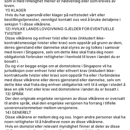
som vi med rimelighet mener er nødvendig eller som kreves av 
loven.
 11) KLAGER
 Hvis du har spørsmål eller klager på nettstedet vårt eller 
bestillingstjenester, vennligst kontakt oss ved å bruke detaljene i 
seksjon 1 i disse vilkårene.
 12) HVILKE LANDS LOVGIVNING GJELDER FOR EVENTUELLE 
TVISTER?
 Disse vilkårene og enhver tvist eller krav (inkludert ikke-
kontraktsmessige tvister eller krav) som oppstår på grunn av dem, 
deres gjenstand eller dannelse skal styres av og tolkes i samsvar 
med loven i Singapore, selv om dette ikke skal frata deg noen 
obligatorisk forbruker rettigheter i henhold til loven i landet du er 
bosatt i.
 Du og vi er begge enige om at domstolene i Singapore vil ha 
jurisdiksjon over enhver tvist eller ethvert krav (inkludert ikke-
kontraktuelle tvister eller krav) som oppstår fra eller i forbindelse 
med disse vilkårene eller deres gjenstand eller dannelse, selv om 
dette ikke skal frata deg enhver obligatorisk rett til å velge i stedet å 
løse en slik tvist eller krav ved domstolene i landet du er bosatt i.
 13) SPRÅK
 Der den originale engelske versjonen av disse vilkårene er oversatt 
til andre språk, skal den engelske versjonen ha forrang i tilfelle 
uoverensstemmelser mellom versjonene.
 14) GENERELT
 Disse vilkårene er mellom deg og oss. Ingen andre personer skal ha 
noen rettigheter til å håndheve noen av disse vilkårene.
 Hvis en domstol eller relevant myndighet finner at deler av disse 