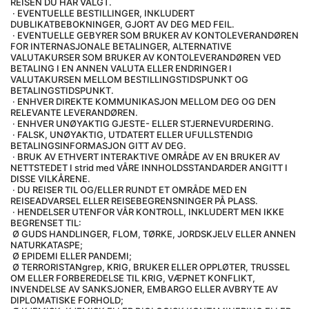
REISEN DU HAR VALGT.
 · EVENTUELLE BESTILLINGER, INKLUDERT 
DUBLIKATBEBOKNINGER, GJORT AV DEG MED FEIL.
 · EVENTUELLE GEBYRER SOM BRUKER AV KONTOLEVERANDØREN 
FOR INTERNASJONALE BETALINGER, ALTERNATIVE 
VALUTAKURSER SOM BRUKER AV KONTOLEVERANDØREN VED 
BETALING I EN ANNEN VALUTA ELLER ENDRINGER I 
VALUTAKURSEN MELLOM BESTILLINGSTIDSPUNKT OG 
BETALINGSTIDSPUNKT.
 · ENHVER DIREKTE KOMMUNIKASJON MELLOM DEG OG DEN 
RELEVANTE LEVERANDØREN.
 · ENHVER UNØYAKTIG GJESTE- ELLER STJERNEVURDERING.
 · FALSK, UNØYAKTIG, UTDATERT ELLER UFULLSTENDIG 
BETALINGSINFORMASJON GITT AV DEG.
 · BRUK AV ETHVERT INTERAKTIVE OMRÅDE AV EN BRUKER AV 
NETTSTEDET I strid med VÅRE INNHOLDSSTANDARDER ANGITT I 
DISSE VILKÅRENE.
 · DU REISER TIL OG/ELLER RUNDT ET OMRÅDE MED EN 
REISEADVARSEL ELLER REISEBEGRENSNINGER PÅ PLASS.
 · HENDELSER UTENFOR VÅR KONTROLL, INKLUDERT MEN IKKE 
BEGRENSET TIL:
 Ø GUDS HANDLINGER, FLOM, TØRKE, JORDSKJELV ELLER ANNEN 
NATURKATASPE;
 Ø EPIDEMI ELLER PANDEMI;
 Ø TERRORISTANgrep, KRIG, BRUKER ELLER OPPLØTER, TRUSSEL 
OM ELLER FORBEREDELSE TIL KRIG, VÆPNET KONFLIKT, 
INVENDELSE AV SANKSJONER, EMBARGO ELLER AVBRYTE AV 
DIPLOMATISKE FORHOLD;