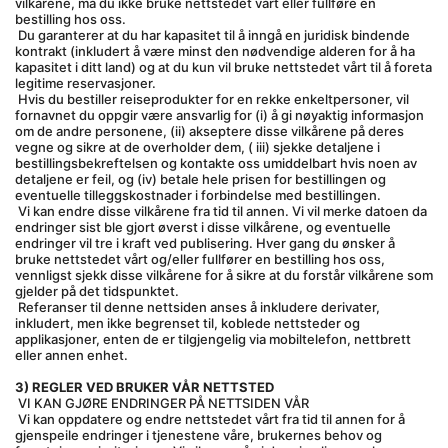
vilkårene, må du ikke bruke nettstedet vårt eller fullføre en 
bestilling hos oss.
 Du garanterer at du har kapasitet til å inngå en juridisk bindende 
kontrakt (inkludert å være minst den nødvendige alderen for å ha 
kapasitet i ditt land) og at du kun vil bruke nettstedet vårt til å foreta 
legitime reservasjoner.
 Hvis du bestiller reiseprodukter for en rekke enkeltpersoner, vil 
fornavnet du oppgir være ansvarlig for (i) å gi nøyaktig informasjon 
om de andre personene, (ii) akseptere disse vilkårene på deres 
vegne og sikre at de overholder dem, ( iii) sjekke detaljene i 
bestillingsbekreftelsen og kontakte oss umiddelbart hvis noen av 
detaljene er feil, og (iv) betale hele prisen for bestillingen og 
eventuelle tilleggskostnader i forbindelse med bestillingen.
 Vi kan endre disse vilkårene fra tid til annen. Vi vil merke datoen da 
endringer sist ble gjort øverst i disse vilkårene, og eventuelle 
endringer vil tre i kraft ved publisering. Hver gang du ønsker å 
bruke nettstedet vårt og/eller fullfører en bestilling hos oss, 
vennligst sjekk disse vilkårene for å sikre at du forstår vilkårene som 
gjelder på det tidspunktet.
 Referanser til denne nettsiden anses å inkludere derivater, 
inkludert, men ikke begrenset til, koblede nettsteder og 
applikasjoner, enten de er tilgjengelig via mobiltelefon, nettbrett 
eller annen enhet.
3) REGLER VED BRUKER VÅR NETTSTED
 VI KAN GJØRE ENDRINGER PÅ NETTSIDEN VÅR
 Vi kan oppdatere og endre nettstedet vårt fra tid til annen for å 
gjenspeile endringer i tjenestene våre, brukernes behov og 