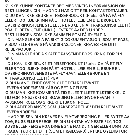
AV:
 Ø IKKE KUNNE KONTAKTE DEG MED VIKTIG INFORMASJON OM 
BESTILLINGEN DIN, HVOR DU HAR GITT FEIL KONTAKTDETALJER.
 Ø DU KAN IKKE BRUKE ET REISEPRODUKT (F.eks. GÅ PÅ PÅ FLY 
ELLER TOG, SJEKK INN PÅ ET HOTELL, LEIE EN BIL, BRUKE EN 
OVERFØRINGSTJENESTE ELLER BRUKE EN ATTRAKSJONSBILLETT) 
PGA ID-DETALJENE (INKL.) LEVERES AV DEG UNDER 
BESTILLINGEN SOM IKKE SAMMEN SOM PÅ ID-EN DIN.
 · DIN MANGLENDE Å FÅ RIKTIG DOKUMENTASJON, SOM ET PASS, 
VISUM ELLER BEVIS PÅ VAKSINASJONER, KREVES FOR DITT 
REISEPRODUKT.
 · DIN MANGLENDE Å SKAFFE PASSENDE FORSIKRING FOR DIN 
REIS.
 · DU KAN IKKE BRUKE ET REISEPRODUKT (F.eks. GÅ PÅ ET FLY 
ELLER TOG, SJEKK INN PÅ ET HOTELL, LEIE EN BIL, BRUKE EN 
OVERFØRINGSTJENESTE PÅ FLYHAVN ELLER BRUKE EN 
ATTRAKSJONSBILLETT) PGA:
 Ø DIN MANGLENDE OVERHOLDE DEN RELEVANTE 
LEVERANDØRENS VILKÅR OG BETINGELSER.
 Ø DU MAN IKKE KOMMER PÅ TID ELLER TILLETE TILSTREKKELIG 
TID FOR INNSJEKKING, BOARDING ELLER (HVOR REVANT) 
PASSKONTROLL OG SIKKERHETSKONTROLL.
 Ø DIN ADFERD ANSES SOM UAKSEPTABEL AV DEN RELEVANTE 
LEVERANDØREN.
 · HVOR REISEN DIN KREVER EN FLYOVERFØRING ELLER BYTTE AV 
TOG, BUSS ELLER FERGE, ER DIN UNNTAK AV NESTE FLY, TOG, 
BUSS ELLER FERGE PGA DINE EGNE HANDLINGER ELLER UNNTAK.
 · RABATTKORTET DITT (SOM ET RAILCARD) ER IKKE GYLDIG FOR 