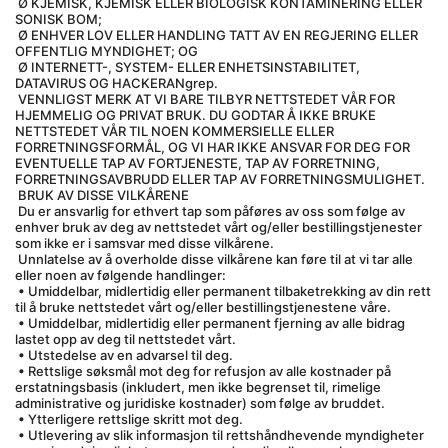
 Ø KJEMISK, KJEMISK ELLER BIOLOGISK KONTAMINERING ELLER 
SONISK BOM;
 Ø ENHVER LOV ELLER HANDLING TATT AV EN REGJERING ELLER 
OFFENTLIG MYNDIGHET; OG
 Ø INTERNETT-, SYSTEM- ELLER ENHETSINSTABILITET, 
DATAVIRUS OG HACKERANgrep.
 VENNLIGST MERK AT VI BARE TILBYR NETTSTEDET VÅR FOR 
HJEMMELIG OG PRIVAT BRUK. DU GODTAR Å IKKE BRUKE 
NETTSTEDET VÅR TIL NOEN KOMMERSIELLE ELLER 
FORRETNINGSFORMÅL, OG VI HAR IKKE ANSVAR FOR DEG FOR 
EVENTUELLE TAP AV FORTJENESTE, TAP AV FORRETNING, 
FORRETNINGSAVBRUDD ELLER TAP AV FORRETNINGSMULIGHET.
 BRUK AV DISSE VILKÅRENE
 Du er ansvarlig for ethvert tap som påføres av oss som følge av 
enhver bruk av deg av nettstedet vårt og/eller bestillingstjenester 
som ikke er i samsvar med disse vilkårene.
 Unnlatelse av å overholde disse vilkårene kan føre til at vi tar alle 
eller noen av følgende handlinger:
 • Umiddelbar, midlertidig eller permanent tilbaketrekking av din rett 
til å bruke nettstedet vårt og/eller bestillingstjenestene våre.
 • Umiddelbar, midlertidig eller permanent fjerning av alle bidrag 
lastet opp av deg til nettstedet vårt.
 • Utstedelse av en advarsel til deg.
 • Rettslige søksmål mot deg for refusjon av alle kostnader på 
erstatningsbasis (inkludert, men ikke begrenset til, rimelige 
administrative og juridiske kostnader) som følge av bruddet.
 • Ytterligere rettslige skritt mot deg.
 • Utlevering av slik informasjon til rettshåndhevende myndigheter 