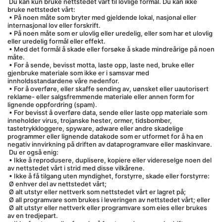
 Du kan kun bruke nettstedet vårt til lovlige formål. Du kan ikke 
bruke nettstedet vårt:
 • På noen måte som bryter med gjeldende lokal, nasjonal eller 
internasjonal lov eller forskrift.
 • På noen måte som er ulovlig eller uredelig, eller som har et ulovlig 
eller uredelig formål eller effekt.
 • Med det formål å skade eller forsøke å skade mindreårige på noen 
måte.
 • For å sende, bevisst motta, laste opp, laste ned, bruke eller 
gjenbruke materiale som ikke er i samsvar med 
innholdsstandardene våre nedenfor.
 • For å overføre, eller skaffe sending av, uønsket eller uautorisert 
reklame- eller salgsfremmende materiale eller annen form for 
lignende oppfordring (spam).
 • For bevisst å overføre data, sende eller laste opp materiale som 
inneholder virus, trojanske hester, ormer, tidsbomber, 
tastetrykkloggere, spyware, adware eller andre skadelige 
programmer eller lignende datakode som er utformet for å ha en 
negativ innvirkning på driften av dataprogramvare eller maskinvare.
 Du er også enig:
 • Ikke å reprodusere, duplisere, kopiere eller videreselge noen del 
av nettstedet vårt i strid med disse vilkårene.
 • Ikke å få tilgang uten myndighet, forstyrre, skade eller forstyrre:
 Ø enhver del av nettstedet vårt;
 Ø alt utstyr eller nettverk som nettstedet vårt er lagret på;
 Ø all programvare som brukes i leveringen av nettstedet vårt; eller
 Ø alt utstyr eller nettverk eller programvare som eies eller brukes 
av en tredjepart.