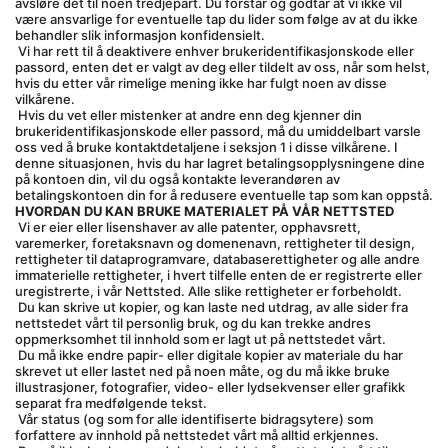
avsløre det til noen tredjepart. Du forstår og godtar at vi ikke vil 
være ansvarlige for eventuelle tap du lider som følge av at du ikke 
behandler slik informasjon konfidensielt.
 Vi har rett til å deaktivere enhver brukeridentifikasjonskode eller 
passord, enten det er valgt av deg eller tildelt av oss, når som helst, 
hvis du etter vår rimelige mening ikke har fulgt noen av disse 
vilkårene.
 Hvis du vet eller mistenker at andre enn deg kjenner din 
brukeridentifikasjonskode eller passord, må du umiddelbart varsle 
oss ved å bruke kontaktdetaljene i seksjon 1 i disse vilkårene. I 
denne situasjonen, hvis du har lagret betalingsopplysningene dine 
på kontoen din, vil du også kontakte leverandøren av 
betalingskontoen din for å redusere eventuelle tap som kan oppstå.
HVORDAN DU KAN BRUKE MATERIALET PÅ VÅR NETTSTED
 Vi er eier eller lisenshaver av alle patenter, opphavsrett, 
varemerker, foretaksnavn og domenenavn, rettigheter til design, 
rettigheter til dataprogramvare, databaserettigheter og alle andre 
immaterielle rettigheter, i hvert tilfelle enten de er registrerte eller 
uregistrerte, i vår Nettsted. Alle slike rettigheter er forbeholdt.
 Du kan skrive ut kopier, og kan laste ned utdrag, av alle sider fra 
nettstedet vårt til personlig bruk, og du kan trekke andres 
oppmerksomhet til innhold som er lagt ut på nettstedet vårt.
 Du må ikke endre papir- eller digitale kopier av materiale du har 
skrevet ut eller lastet ned på noen måte, og du må ikke bruke 
illustrasjoner, fotografier, video- eller lydsekvenser eller grafikk 
separat fra medfølgende tekst.
 Vår status (og som for alle identifiserte bidragsytere) som 
forfattere av innhold på nettstedet vårt må alltid erkjennes.