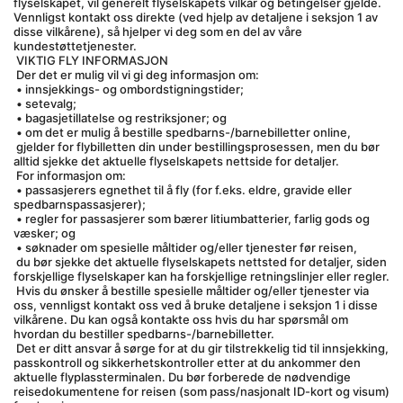
flyselskapet, vil generelt flyselskapets vilkår og betingelser gjelde. 
Vennligst kontakt oss direkte (ved hjelp av detaljene i seksjon 1 av 
disse vilkårene), så hjelper vi deg som en del av våre 
kundestøttetjenester.
 VIKTIG FLY INFORMASJON
 Der det er mulig vil vi gi deg informasjon om:
 • innsjekkings- og ombordstigningstider;
 • setevalg;
 • bagasjetillatelse og restriksjoner; og
 • om det er mulig å bestille spedbarns-/barnebilletter online,
 gjelder for flybilletten din under bestillingsprosessen, men du bør 
alltid sjekke det aktuelle flyselskapets nettside for detaljer.
 For informasjon om:
 • passasjerers egnethet til å fly (for f.eks. eldre, gravide eller 
spedbarnspassasjerer);
 • regler for passasjerer som bærer litiumbatterier, farlig gods og 
væsker; og
 • søknader om spesielle måltider og/eller tjenester før reisen,
 du bør sjekke det aktuelle flyselskapets nettsted for detaljer, siden 
forskjellige flyselskaper kan ha forskjellige retningslinjer eller regler.
 Hvis du ønsker å bestille spesielle måltider og/eller tjenester via 
oss, vennligst kontakt oss ved å bruke detaljene i seksjon 1 i disse 
vilkårene. Du kan også kontakte oss hvis du har spørsmål om 
hvordan du bestiller spedbarns-/barnebilletter.
 Det er ditt ansvar å sørge for at du gir tilstrekkelig tid til innsjekking, 
passkontroll og sikkerhetskontroller etter at du ankommer den 
aktuelle flyplassterminalen. Du bør forberede de nødvendige 
reisedokumentene for reisen (som pass/nasjonalt ID-kort og visum) 