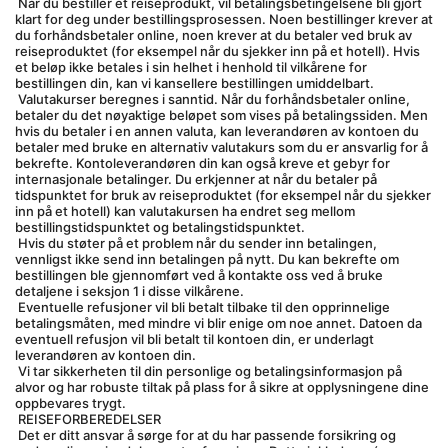
 Når du bestiller et reiseprodukt, vil betalingsbetingelsene bli gjort 
klart for deg under bestillingsprosessen. Noen bestillinger krever at 
du forhåndsbetaler online, noen krever at du betaler ved bruk av 
reiseproduktet (for eksempel når du sjekker inn på et hotell). Hvis 
et beløp ikke betales i sin helhet i henhold til vilkårene for 
bestillingen din, kan vi kansellere bestillingen umiddelbart.
 Valutakurser beregnes i sanntid. Når du forhåndsbetaler online, 
betaler du det nøyaktige beløpet som vises på betalingssiden. Men 
hvis du betaler i en annen valuta, kan leverandøren av kontoen du 
betaler med bruke en alternativ valutakurs som du er ansvarlig for å 
bekrefte. Kontoleverandøren din kan også kreve et gebyr for 
internasjonale betalinger. Du erkjenner at når du betaler på 
tidspunktet for bruk av reiseproduktet (for eksempel når du sjekker 
inn på et hotell) kan valutakursen ha endret seg mellom 
bestillingstidspunktet og betalingstidspunktet.
 Hvis du støter på et problem når du sender inn betalingen, 
vennligst ikke send inn betalingen på nytt. Du kan bekrefte om 
bestillingen ble gjennomført ved å kontakte oss ved å bruke 
detaljene i seksjon 1 i disse vilkårene.
 Eventuelle refusjoner vil bli betalt tilbake til den opprinnelige 
betalingsmåten, med mindre vi blir enige om noe annet. Datoen da 
eventuell refusjon vil bli betalt til kontoen din, er underlagt 
leverandøren av kontoen din.
 Vi tar sikkerheten til din personlige og betalingsinformasjon på 
alvor og har robuste tiltak på plass for å sikre at opplysningene dine 
oppbevares trygt.
 REISEFORBEREDELSER
 Det er ditt ansvar å sørge for at du har passende forsikring og 