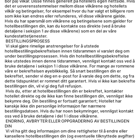
bor på) vilkår. Disse finnes generelt på hotellets egen nettside. Hvis 
det er uoverensstemmelser mellom disse vilkårene og hotellets 
vilkår og betingelser, for eksempel hvor du har valgt et billigere rom 
som ikke kan endres eller refunderes, vil disse vilkårene gjelde. 
Hvis du har spørsmål om vilkårene og betingelsene som gjelder for 
hotellbestillingen din, kan du kontakte oss direkte (ved å bruke 
detaljene i seksjon 1 av disse vilkårene) som en del av våre 
kundestøttetjenester.
 BESTILLINGSPROSESS
 Vi skal gjøre rimelige anstrengelser for å utstede 
hotellbestillingsbekreftelsen innen tidsrammen vi varslet deg om 
under bestillingsprosessen. Hvis din hotellbestillingsbekreftelse 
ikke utstedes innen denne tidsrammen, vennligst kontakt oss ved å 
bruke detaljene i seksjon 1 i disse vilkårene. For mange av rommene 
våre er bekreftelsen øyeblikkelig. Så snart bestillingen din er 
bekreftet, sender vi deg en e-post for å varsle deg om dette, og fra 
dette tidspunktet er rommet ditt garantert. Hvis vi ikke kan bekrefte 
bestillingen din, vil vi gi deg full refusjon.
 Hvis du, etter at hotellbestillingen din er bekreftet, kontakter 
hotellet direkte og de ikke kan finne bestillingen din, vennligst ikke 
bekymre deg. Din bestilling er fortsatt garantert; Hotellet har 
kanskje ikke din personlige informasjon før nærmere 
bestillingsdatoen. Hvis du har noen bekymringer, vennligst kontakt 
oss ved å bruke detaljene i del 1 i disse vilkårene.
 ENDRING, AVBRYTER ELLER OPPGRADERING AV BESTILLINGEN 
DIN
 Vi vil ha gitt deg informasjon om dine rettigheter til å endre eller 
kansellere hotellbestillingen din (og eventuelle tilknyttede avgifter) 