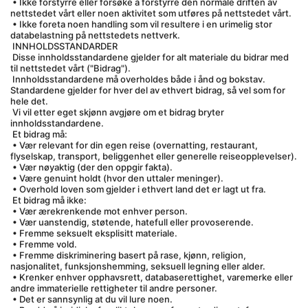
 • Ikke forstyrre eller forsøke å forstyrre den normale driften av 
nettstedet vårt eller noen aktivitet som utføres på nettstedet vårt.
 • Ikke foreta noen handling som vil resultere i en urimelig stor 
databelastning på nettstedets nettverk.
 INNHOLDSSTANDARDER
 Disse innholdsstandardene gjelder for alt materiale du bidrar med 
til nettstedet vårt ("Bidrag").
 Innholdsstandardene må overholdes både i ånd og bokstav. 
Standardene gjelder for hver del av ethvert bidrag, så vel som for 
hele det.
 Vi vil etter eget skjønn avgjøre om et bidrag bryter 
innholdsstandardene.
 Et bidrag må:
 • Vær relevant for din egen reise (overnatting, restaurant, 
flyselskap, transport, beliggenhet eller generelle reiseopplevelser).
 • Vær nøyaktig (der den oppgir fakta).
 • Være genuint holdt (hvor den uttaler meninger).
 • Overhold loven som gjelder i ethvert land det er lagt ut fra.
 Et bidrag må ikke:
 • Vær ærekrenkende mot enhver person.
 • Vær uanstendig, støtende, hatefull eller provoserende.
 • Fremme seksuelt eksplisitt materiale.
 • Fremme vold.
 • Fremme diskriminering basert på rase, kjønn, religion, 
nasjonalitet, funksjonshemming, seksuell legning eller alder.
 • Krenker enhver opphavsrett, databaserettighet, varemerke eller 
andre immaterielle rettigheter til andre personer.
 • Det er sannsynlig at du vil lure noen.