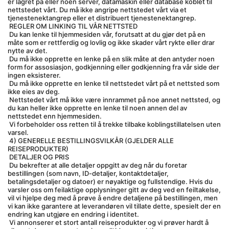
er lagret på eller noen server, datamaskin eller database koblet til 
nettstedet vårt. Du må ikke angripe nettstedet vårt via et 
tjenestenektangrep eller et distribuert tjenestenektangrep.
 REGLER OM LINKING TIL VÅR NETTSTED
 Du kan lenke til hjemmesiden vår, forutsatt at du gjør det på en 
måte som er rettferdig og lovlig og ikke skader vårt rykte eller drar 
nytte av det.
 Du må ikke opprette en lenke på en slik måte at den antyder noen 
form for assosiasjon, godkjenning eller godkjenning fra vår side der 
ingen eksisterer.
 Du må ikke opprette en lenke til nettstedet vårt på et nettsted som 
ikke eies av deg.
 Nettstedet vårt må ikke være innrammet på noe annet nettsted, og 
du kan heller ikke opprette en lenke til noen annen del av 
nettstedet enn hjemmesiden.
 Vi forbeholder oss retten til å trekke tilbake koblingstillatelsen uten 
varsel.
 4) GENERELLE BESTILLINGSVILKÅR (GJELDER ALLE 
REISEPRODUKTER)
 DETALJER OG PRIS
 Du bekrefter at alle detaljer oppgitt av deg når du foretar 
bestillingen (som navn, ID-detaljer, kontaktdetaljer, 
betalingsdetaljer og datoer) er nøyaktige og fullstendige. Hvis du 
varsler oss om feilaktige opplysninger gitt av deg ved en feiltakelse, 
vil vi hjelpe deg med å prøve å endre detaljene på bestillingen, men 
vi kan ikke garantere at leverandøren vil tillate dette, spesielt der en 
endring kan utgjøre en endring i identitet.
 Vi annonserer et stort antall reiseprodukter og vi prøver hardt å 