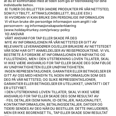
at du er komfortabel med at tiden som gis er tilstrekkelig for dine 
individuelle behov.
 8) TURER OG BILLETTER (ANDRE PRODUKTER PÅ VÅR NETTSTED, 
SOM FLYTBILTT, ATTRAKSJONSBILLETT, BILLEIE ESV.)
 9) HVORDAN VI KAN BRUKE DIN PERSONLIGE INFORMASJON
 Vi vil kun bruke din personlige informasjon som angitt i vår 
personvern- og informasjonskapselerklæring 
(www.holiday4turkey.com/privacy-policy
 10) ANSVAR
 VÅRT ANSVAR FOR TAP ELLER SKADE PÅ DEG
 MYE AV INFORMASJONEN PÅ VÅR NETTSTED ER GITT AV 
RELEVANTE LEVERANDØRER OG/ELLER BRUKERE AV NETTSTEDET 
VÅR SOM HAR GITT ANMELDELSER AV REISEPRODUKTENE. VI VIL 
BESTRETE Å FORSIKRE AT INFORMASJONEN ER NØYAKTIG OG 
FULLSTENDIG, MEN I DEN UTSTREKNING LOVEN TILLATER, SKAL 
VI IKKE VÆRE ANSVARLIG FOR TAP ELLER SKADE DEG SOM FØLGE 
AV UNØYAKTIGHETEN ELLER UNØYAKTIGHETEN.
 INGEN REPRESENTASJONER, GARANTIER ELLER BETINGELSER ER 
GITT AV OSS MED HENSYN TIL NOEN INFORMASJON SOM GES 
DEG PÅ VÅR NETTSTED, OG SLIKE REPRESSENTASJONER, 
GARANTIER ELLER BETINGELSER ER UTELUKKET, UNNTATT I DET 
ER UTSTYRET.
 I DEN UTSTREKNING LOVEN TILLATER, SKAL VI IKKE VÆRE 
ANSVARLIG FOR TAP ELLER SKADE DEG SOM RESULTAT AV:
 · FEIL DETALJER (SOM NAVN, ID-DETALJER, NASJONALITET, 
KONTAKTINFORMASJON, BETALINGSDETALJER, DATOER OG 
TIDER) SENDES AV DEG NÅR DU BESTILLER. DETTE INKLUDERER, 
MEN ER IKKE BEGRENSET TIL, TAP ELLER SKADE SOM RESULTAT 