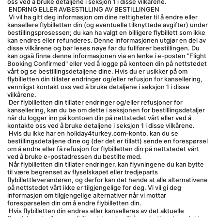
oss ved å bruke detaljene i seksjon 1 i disse vilkårene.
 ENDRING ELLER AVBESTILLING AV BESTILLINGEN
 Vi vil ha gitt deg informasjon om dine rettigheter til å endre eller 
kansellere flybilletten din (og eventuelle tilknyttede avgifter) under 
bestillingsprosessen; du kan ha valgt en billigere flybillett som ikke 
kan endres eller refunderes. Denne informasjonen utgjør en del av 
disse vilkårene og bør leses nøye før du fullfører bestillingen. Du 
kan også finne denne informasjonen via en lenke i e-posten "Flight 
Booking Confirmed" eller ved å logge på kontoen din på nettstedet 
vårt og se bestillingsdetaljene dine. Hvis du er usikker på om 
flybilletten din tillater endringer og/eller refusjon for kansellering, 
vennligst kontakt oss ved å bruke detaljene i seksjon 1 i disse 
vilkårene.
 Der flybilletten din tillater endringer og/eller refusjoner for 
kansellering, kan du be om dette i seksjonen for bestillingsdetaljer 
når du logger inn på kontoen din på nettstedet vårt eller ved å 
kontakte oss ved å bruke detaljene i seksjon 1 i disse vilkårene.
 Hvis du ikke har en holiday4turkey.com-konto, kan du se 
bestillingsdetaljene dine og (der det er tillatt) sende en forespørsel 
om å endre eller få refusjon for flybilletten din på nettstedet vårt 
ved å bruke e-postadressen du bestilte med.
 Når flybilletten din tillater endringer, kan flyvningene du kan bytte 
til være begrenset av flyselskapet eller tredjeparts 
flybillettleverandøren, og derfor kan det hende at alle alternativene 
på nettstedet vårt ikke er tilgjengelige for deg. Vi vil gi deg 
informasjon om tilgjengelige alternativer når vi mottar 
forespørselen din om å endre flybilletten din.
 Hvis flybilletten din endres eller kanselleres av det aktuelle 