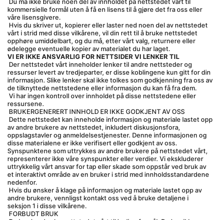
 Du må ikke bruke noen del av innholdet på nettstedet vårt til 
kommersielle formål uten å få en lisens til å gjøre det fra oss eller 
våre lisensgivere.
 Hvis du skriver ut, kopierer eller laster ned noen del av nettstedet 
vårt i strid med disse vilkårene, vil din rett til å bruke nettstedet 
opphøre umiddelbart, og du må, etter vårt valg, returnere eller 
ødelegge eventuelle kopier av materialet du har laget.
VI ER IKKE ANSVARLIG FOR NETTSIDER VI LENKER TIL
 Der nettstedet vårt inneholder lenker til andre nettsteder og 
ressurser levert av tredjeparter, er disse koblingene kun gitt for din 
informasjon. Slike lenker skal ikke tolkes som godkjenning fra oss av 
de tilknyttede nettstedene eller informasjon du kan få fra dem.
 Vi har ingen kontroll over innholdet på disse nettstedene eller 
ressursene.
 BRUKERGENERERT INNHOLD ER IKKE GODKJENT AV OSS
 Dette nettstedet kan inneholde informasjon og materiale lastet opp 
av andre brukere av nettstedet, inkludert diskusjonsfora, 
oppslagstavler og anmeldelsestjenester. Denne informasjonen og 
disse materialene er ikke verifisert eller godkjent av oss. 
Synspunktene som uttrykkes av andre brukere på nettstedet vårt, 
representerer ikke våre synspunkter eller verdier. Vi ekskluderer 
uttrykkelig vårt ansvar for tap eller skade som oppstår ved bruk av 
et interaktivt område av en bruker i strid med innholdsstandardene 
nedenfor.
 Hvis du ønsker å klage på informasjon og materiale lastet opp av 
andre brukere, vennligst kontakt oss ved å bruke detaljene i 
seksjon 1 i disse vilkårene.
 FORBUDT BRUK