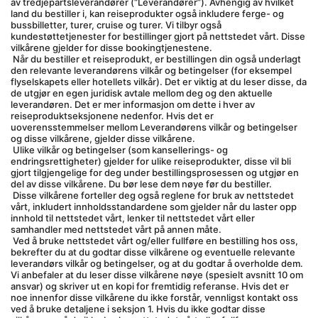
av tredjepartsleverandører (“Leverandører”). Avhengig av hvilket 
land du bestiller i, kan reiseprodukter også inkludere ferge- og 
bussbilletter, turer, cruise og turer. Vi tilbyr også 
kundestøttetjenester for bestillinger gjort på nettstedet vårt. Disse 
vilkårene gjelder for disse bookingtjenestene.
 Når du bestiller et reiseprodukt, er bestillingen din også underlagt 
den relevante leverandørens vilkår og betingelser (for eksempel 
flyselskapets eller hotellets vilkår). Det er viktig at du leser disse, da 
de utgjør en egen juridisk avtale mellom deg og den aktuelle 
leverandøren. Det er mer informasjon om dette i hver av 
reiseproduktseksjonene nedenfor. Hvis det er 
uoverensstemmelser mellom Leverandørens vilkår og betingelser 
og disse vilkårene, gjelder disse vilkårene.
 Ulike vilkår og betingelser (som kansellerings- og 
endringsrettigheter) gjelder for ulike reiseprodukter, disse vil bli 
gjort tilgjengelige for deg under bestillingsprosessen og utgjør en 
del av disse vilkårene. Du bør lese dem nøye før du bestiller.
 Disse vilkårene forteller deg også reglene for bruk av nettstedet 
vårt, inkludert innholdsstandardene som gjelder når du laster opp 
innhold til nettstedet vårt, lenker til nettstedet vårt eller 
samhandler med nettstedet vårt på annen måte.
 Ved å bruke nettstedet vårt og/eller fullføre en bestilling hos oss, 
bekrefter du at du godtar disse vilkårene og eventuelle relevante 
leverandørs vilkår og betingelser, og at du godtar å overholde dem. 
Vi anbefaler at du leser disse vilkårene nøye (spesielt avsnitt 10 om 
ansvar) og skriver ut en kopi for fremtidig referanse. Hvis det er 
noe innenfor disse vilkårene du ikke forstår, vennligst kontakt oss 
ved å bruke detaljene i seksjon 1. Hvis du ikke godtar disse 