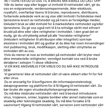
 RETTIGHETER DU GI OSS TIL Å BRUKE MATERIALE DU LAST OPP
 Når du laster opp eller legger ut innhold til nettstedet vårt, gir du 
oss en evigvarende, verdensomspennende, ikke-eksklusiv, 
royaltyfri, overførbar lisens til å bruke, reprodusere, distribuere, 
forberede avledede verk av og vise slikt innhold i forbindelse med 
tjenestene levert av nettstedet og på tvers av forskjellige medier, 
inkludert bruk av slikt innhold for å markedsføre nettstedet og/eller 
tjenestene. Du gir oss også rett til å ta rettslige skritt mot ethvert 
brudd på dine eller våre rettigheter i innholdet. I den grad det er 
mulig, gir du uttrykkelig avkall på alle "moralske rettigheter" 
(inkludert rettigheter til attribusjon eller integritet) som kan 
eksistere i innholdet ditt og godtar at du ikke har noen innvendinger 
mot publisering, bruk, modifikasjon, sletting eller utnyttelse av 
innholdet ditt av oss.
 Hvis du mener at noe av innholdet på nettstedet vårt bryter med 
dine immaterielle rettigheter, vennligst kontakt oss ved å bruke 
detaljene i seksjon 1 i disse vilkårene.
 VI ER IKKE ANSVARLIG FOR VIRUS OG DU MÅ IKKE INTRODUSE 
DEM
 Vi garanterer ikke at nettstedet vårt vil være sikkert eller fri for feil 
eller virus.
 Du er ansvarlig for å konfigurere din informasjonsteknologi, 
dataprogrammer og plattform for å få tilgang til nettstedet vårt. Du 
bør bruke din egen virusbeskyttelsesprogramvare.
 Du må ikke misbruke nettstedet vårt ved å bevisst introdusere 
virus, trojanere, ormer, logiske bomber eller annet materiale som er 
skadelig eller teknologisk skadelig. Du må ikke forsøke å få 
uautorisert tilgang til nettstedet vårt, serveren som nettstedet vårt 