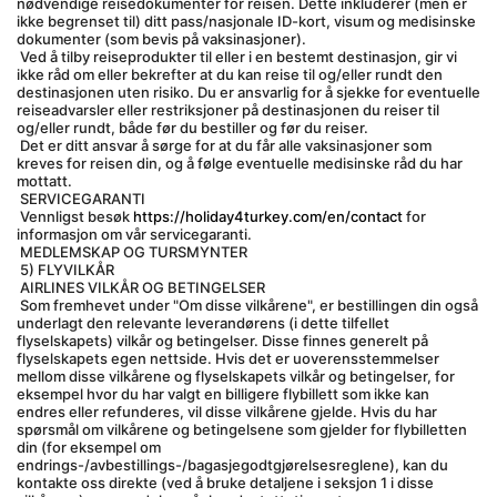
nødvendige reisedokumenter for reisen. Dette inkluderer (men er 
ikke begrenset til) ditt pass/nasjonale ID-kort, visum og medisinske 
dokumenter (som bevis på vaksinasjoner).
 Ved å tilby reiseprodukter til eller i en bestemt destinasjon, gir vi 
ikke råd om eller bekrefter at du kan reise til og/eller rundt den 
destinasjonen uten risiko. Du er ansvarlig for å sjekke for eventuelle 
reiseadvarsler eller restriksjoner på destinasjonen du reiser til 
og/eller rundt, både før du bestiller og før du reiser.
 Det er ditt ansvar å sørge for at du får alle vaksinasjoner som 
kreves for reisen din, og å følge eventuelle medisinske råd du har 
mottatt.
 SERVICEGARANTI
 Vennligst besøk 
https://holiday4turkey.com/en/contact
 for 
informasjon om vår servicegaranti.
 MEDLEMSKAP OG TURSMYNTER
 5) FLYVILKÅR
 AIRLINES VILKÅR OG BETINGELSER
 Som fremhevet under "Om disse vilkårene", er bestillingen din også 
underlagt den relevante leverandørens (i dette tilfellet 
flyselskapets) vilkår og betingelser. Disse finnes generelt på 
flyselskapets egen nettside. Hvis det er uoverensstemmelser 
mellom disse vilkårene og flyselskapets vilkår og betingelser, for 
eksempel hvor du har valgt en billigere flybillett som ikke kan 
endres eller refunderes, vil disse vilkårene gjelde. Hvis du har 
spørsmål om vilkårene og betingelsene som gjelder for flybilletten 
din (for eksempel om 
endrings-/avbestillings-/bagasjegodtgjørelsesreglene), kan du 
kontakte oss direkte (ved å bruke detaljene i seksjon 1 i disse 