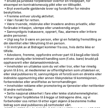
 • Brudd på juridiske forpliktelser overfor en tredjepart, for 
eksempel en kontraktsmessig plikt eller en tillitsplikt.
 • Bryt eventuelle gjeldende lover og forskrifter for mindre 
beskyttelse.
 • Fremme enhver ulovlig aktivitet.
 • Vær i forakt for retten.
 • Være truende, misbruke eller invadere andres privatliv, eller 
forårsake irritasjon, ulempe eller unødvendig angst.
 • Sannsynligvis trakassere, opprørt, flau, alarmere eller irritere 
andre personer.
 • Utgi seg for å være en person, eller gi en feilaktig fremstilling av 
din identitet eller tilknytning til en person.
 • Gi inntrykk av at Bidraget kommer fra oss, hvis dette ikke er 
tilfelle.
 • Advokere, fremme, oppfordre enhver part til å begå eller bistå 
enhver ulovlig eller kriminell handling som (f.eks. bare) brudd på 
opphavsrett eller datamaskinmisbruk.
 • Inneholder en uttalelse som du vet eller tror, eller har rimelig 
grunn til å tro, at medlemmer av offentligheten som uttalelsen er, 
eller skal publiseres til, sannsynligvis vil forstå som en direkte eller 
indirekte oppmuntring eller annen tilskyndelse til kommisjonen , 
forberedelse eller anstiftelse av terrorhandlinger.
 • Inneholder reklame eller promotering av tjenester eller nettlenker 
til andre nettsteder.
 • Sette nasjonal sikkerhet i fare eller lekke statshemmeligheter.
 Vi har ingen forpliktelse til å legge ut bidragene dine, og vi 
forbeholder oss retten til etter eget skjønn å bestemme hvilke 
bidrag som skal publiseres på nettstedet vårt.