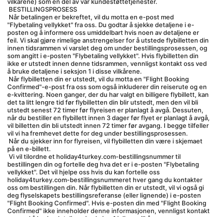
vilkårene) som en del av vår kundestøttetjenester.
 BESTILLINGSPROSESS
 Når betalingen er bekreftet, vil du motta en e-post med 
"Flybetaling vellykket" fra oss. Du godtar å sjekke detaljene i e-
posten og å informere oss umiddelbart hvis noen av detaljene er 
feil. Vi skal gjøre rimelige anstrengelser for å utstede flybilletten din 
innen tidsrammen vi varslet deg om under bestillingsprosessen, og 
som angitt i e-posten "Flybetaling vellykket". Hvis flybilletten din 
ikke er utstedt innen denne tidsrammen, vennligst kontakt oss ved 
å bruke detaljene i seksjon 1 i disse vilkårene.
 Når flybilletten din er utstedt, vil du motta en "Flight Booking 
Confirmed"-e-post fra oss som også inkluderer din reiserute og en 
e-kvittering. Noen ganger, der du har valgt en billigere flybillett, kan 
det ta litt lengre tid før flybilletten din blir utstedt, men den vil bli 
utstedt senest 72 timer før flyreisen er planlagt å avgå. Dessuten, 
når du bestiller en flybillett innen 3 dager før flyet er planlagt å avgå, 
vil billetten din bli utstedt innen 72 timer før avgang. I begge tilfeller 
vil vi ha fremhevet dette for deg under bestillingsprosessen.
 Når du sjekker inn for flyreisen, vil flybilletten din være i skjemaet 
på en e-billett.
 Vi vil tilordne et holiday4turkey.com-bestillingsnummer til 
bestillingen din og fortelle deg hva det er i e-posten "Flybetaling 
vellykket". Det vil hjelpe oss hvis du kan fortelle oss 
holiday4turkey.com-bestillingsnummeret hver gang du kontakter 
oss om bestillingen din. Når flybilletten din er utstedt, vil vi også gi 
deg flyselskapets bestillingsreferanse (eller lignende) i e-posten 
"Flight Booking Confirmed". Hvis e-posten din med "Flight Booking 
Confirmed" ikke inneholder denne informasjonen, vennligst kontakt 