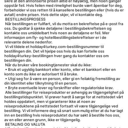
sikre at den annonserte prisen alltid er nøyaktig, men noen ganger 
oppstår feil. Hvis feilen med rimelighet burde vært åpenbar for deg, 
forbeholder vi oss retten til å kansellere bestillingen eller (hvis du er 
avtalt) endre prisen. Hvis dette skjer, vil vi kontakte deg.
 BESTILLINGSPROSESS
 Når bestillingen er fullført, vil du motta en bekreftelse på e-post fra 
oss. Du godtar å sjekke detaljene i bestillingsbekreftelsen og 
kontakte oss umiddelbart hvis noen av detaljene er feil. Mer 
informasjon om fly- og hotellbestillingsbekreftelser er i de 
relevante delene nedenfor.
 Vi vil tildele et holiday4turkey.com-bestillingsnummer til 
bestillingen din. Det vil hjelpe oss hvis du kan fortelle oss 
holiday4turkey-bestillingen hver gang du kontakter oss om 
bestillingen din.
 Når du bruker våre bookingtjenester skal du ikke:
 • Bruk et ugyldig bankkort eller konto, eller et bankkort eller en 
konto som du ikke er autorisert til å bruke.
 • Utgi seg for å være en person, eller gi en feilaktig fremstilling av 
din identitet eller tilknytning til en person.
 • Bryte eventuelle lover og forskrifter eller regulatoriske krav.
 Alle bestillinger for reiseprodukter er avhengig av tilgjengelighet på 
bestillingstidspunktet. Vi prøver hardt å sørge for at nettstedet vårt 
holdes oppdatert, men vi garanterer ikke at noen av 
reiseproduktene på nettstedet fortsatt vil være tilgjengelige ved 
bestilling. Vi vil informere deg så snart som mulig etter at du har lagt 
inn en bestilling hvis reiseproduktet du har søkt å bestille hos oss, 
av en eller annen grunn, ikke er tilgjengelig.
 BETALING OG VALUTA