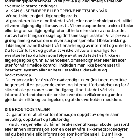
forretningsprioriteringer. Vi vil prøve å gi deg rimelig varsel om 
eventuelle større endringer.
 VI KAN SUSPENDERE ELLER TREKKE NETTSIDEN VÅR
 Vår nettside er gjort tilgjengelig gratis.
 Vi garanterer ikke at nettstedet vårt, eller noe innhold på det, alltid 
vil være tilgjengelig eller uavbrutt. Vi kan suspendere, trekke tilbake 
eller begrense tilgjengeligheten til hele eller deler av nettstedet 
vårt av forretningsmessige og driftsmessige årsaker. Vi vil prøve å 
gi deg rimelig varsel om enhver suspensjon eller tilbaketrekking.
 Tildelingen av nettstedet vårt er avhengig av internett og enheter. 
Du forstår fullt ut og godtar at vi ikke vil være ansvarlige for 
eventuelle tap du lider som følge av at nettstedet vårt ikke er 
tilgjengelig på grunn av hendelser, omstendigheter eller årsaker 
utenfor vår rimelige kontroll, inkludert men ikke begrenset til 
internett, system eller enhets ustabilitet, datavirus og 
hackerangrep.
 Du er ansvarlig for å skaffe nødvendig utstyr (inkludert men ikke 
begrenset til en passende enhet og internettforbindelse) og for å 
sikre at alle personer som får tilgang til nettstedet vårt via 
internettforbindelsen din er klar over disse vilkårene og andre 
gjeldende vilkår og betingelser, og at de overholder med dem. 
DINE KONTODETALJER
 Du garanterer at all kontoinformasjon oppgitt av deg er sann, 
nøyaktig, oppdatert og fullstendig.
 Hvis du velger, eller du får en brukeridentifikasjonskode, passord 
eller annen informasjon som en del av våre sikkerhetsprosedyrer, 
må du behandle slik informasjon som konfidensiell. Du må ikke 