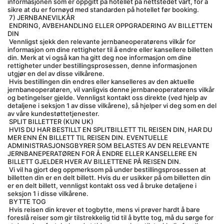
informasjonen som er oppgitt på hotellet på nettstedet vårt, for å 
sikre at du er fornøyd med standarden på hotellet før booking.
 7) JERNBANEVILKÅR
 ENDRING, AVBEHANDLING ELLER OPPGRADERING AV BILLETTEN 
DIN
 Vennligst sjekk den relevante jernbaneoperatørens vilkår for 
informasjon om dine rettigheter til å endre eller kansellere billetten 
din. Merk at vi også kan ha gitt deg noe informasjon om dine 
rettigheter under bestillingsprosessen, denne informasjonen 
utgjør en del av disse vilkårene.
 Hvis bestillingen din endres eller kanselleres av den aktuelle 
jernbaneoperatøren, vil vanligvis denne jernbaneoperatørens vilkår 
og betingelser gjelde. Vennligst kontakt oss direkte (ved hjelp av 
detaljene i seksjon 1 av disse vilkårene), så hjelper vi deg som en del 
av våre kundestøttetjenester.
 SPLIT BILLETTER (KUN UK)
 HVIS DU HAR BESTILLT EN SPLITBILLETT TIL REISEN DIN, HAR DU 
MER ENN ÉN BILLETT TIL REISEN DIN. EVENTUELLE 
ADMINISTRASJONSGBYRER SOM BELASTES AV DEN RELEVANTE 
JERNBANEPERATØREN FOR Å ENDRE ELLER KANSELLERE EN 
BILLETT GJELDER HVER AV BILLETTENE PÅ REISEN DIN.
 Vi vil ha gjort deg oppmerksom på under bestillingsprosessen at 
billetten din er en delt billett. Hvis du er usikker på om billetten din 
er en delt billett, vennligst kontakt oss ved å bruke detaljene i 
seksjon 1 i disse vilkårene.
 BYTTE TOG
 Hvis reisen din krever et togbytte, mens vi prøver hardt å bare 
foreslå reiser som gir tilstrekkelig tid til å bytte tog, må du sørge for 