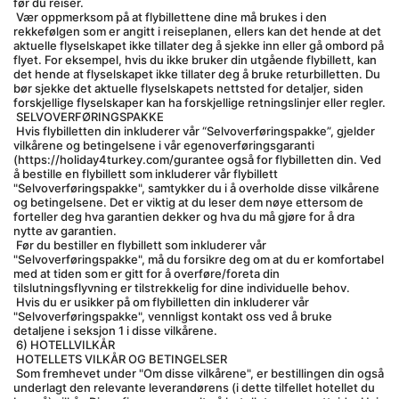
før du reiser.
 Vær oppmerksom på at flybillettene dine må brukes i den 
rekkefølgen som er angitt i reiseplanen, ellers kan det hende at det 
aktuelle flyselskapet ikke tillater deg å sjekke inn eller gå ombord på 
flyet. For eksempel, hvis du ikke bruker din utgående flybillett, kan 
det hende at flyselskapet ikke tillater deg å bruke returbilletten. Du 
bør sjekke det aktuelle flyselskapets nettsted for detaljer, siden 
forskjellige flyselskaper kan ha forskjellige retningslinjer eller regler.
 SELVOVERFØRINGSPAKKE
 Hvis flybilletten din inkluderer vår “Selvoverføringspakke”, gjelder 
vilkårene og betingelsene i vår egenoverføringsgaranti 
(https://holiday4turkey.com/gurantee også for flybilletten din. Ved 
å bestille en flybillett som inkluderer vår flybillett 
"Selvoverføringspakke", samtykker du i å overholde disse vilkårene 
og betingelsene. Det er viktig at du leser dem nøye ettersom de 
forteller deg hva garantien dekker og hva du må gjøre for å dra 
nytte av garantien.
 Før du bestiller en flybillett som inkluderer vår 
"Selvoverføringspakke", må du forsikre deg om at du er komfortabel 
med at tiden som er gitt for å overføre/foreta din 
tilslutningsflyvning er tilstrekkelig for dine individuelle behov.
 Hvis du er usikker på om flybilletten din inkluderer vår 
"Selvoverføringspakke", vennligst kontakt oss ved å bruke 
detaljene i seksjon 1 i disse vilkårene.
 6) HOTELLVILKÅR
 HOTELLETS VILKÅR OG BETINGELSER
 Som fremhevet under "Om disse vilkårene", er bestillingen din også 
underlagt den relevante leverandørens (i dette tilfellet hotellet du 