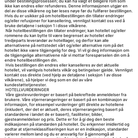
under bestillingsprosessen; du kan ha valgt et billigere rom som 
ikke kan endres eller refunderes. Denne informasjonen utgjør en 
del av disse vilkårene og bør leses nøye før du fullfører bestillingen. 
Hvis du er usikker på om hotellbestillingen din tillater endringer 
og/eller refusjoner for kansellering, vennligst kontakt oss ved å 
bruke detaljene i seksjon 1 i disse vilkårene.
 Når hotellbestillingen din tillater endringer, kan hotellet og/eller 
rommene du kan bytte til være begrenset av hotellet eller 
tredjeparts leverandør av hotelllager, og derfor kan alle 
alternativene på nettstedet vårt og/eller alternative rom på det 
hotellet ikke være tilgjengelig for deg. Vi vil gi deg informasjon om 
de tilgjengelige alternativene når vi mottar forespørselen din om å 
endre hotellbestillingen din.
 Hvis bestillingen din endres eller kanselleres av det aktuelle 
hotellet, vil vanligvis hotellets vilkår og betingelser gjelde. Vennligst 
kontakt oss direkte (ved hjelp av detaljene i seksjon 1 av disse 
vilkårene), så hjelper vi deg som en del av våre 
kundestøttetjenester.
 HOTELLVURDERINGER
 Våre gjestevurderinger er basert på bekreftede anmeldelser fra 
brukere. Våre stjernerangeringer er basert på en kombinasjon av 
informasjon, for eksempel vurderinger gitt direkte av hotellene 
(inkludert, der det er aktuelt, deres stjernerangering basert på 
standardene i landet de er basert), fasiliteter, bilder, 
gjesteanmeldelser og pris. Dette er for å gi deg den beste 
indikasjonen på standarden på hotellet. Du erkjenner imidlertid og 
godtar at stjerneklassifiseringen kun er en indikasjon, standarder 
varierer mellom land og du er ansvarlig for å gjennomgå all 