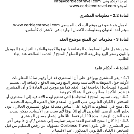
 البريد الإلكتروني: info@corbiecotravel.com
 الموقع: www.corbiecotravel.com
المادة 2.2 - معلومات المشتري
 العميل هو عضو في موقع الرحلات المسمى www.corbiecotravel.com. 
سيتم أخذ العنوان ومعلومات الاتصال الواردة في الاشتراك كأساس.
المادة 3 - معلومات عن المنتج موضوع العقد
 وهو يشتمل على المعلومات المتعلقة بالنوع والكمية والعلامة التجارية / الموديل 
واللون وسعر البيع وطريقة الدفع للسلع / المنتج / الخدمة الصالحة عند إنهاء 
الطلب.
المادة 4 - أحكام عامة
 4.1 - يقر المشتري ويوافق على أن المشتري قد قرأ وفهم تمامًا المعلومات 
الأولية حول المؤهلات الأساسية وسعر البيع وطريقة الدفع بالإضافة إلى تسليم 
المنتج (المنتجات) الخاضعة لهذا العقد كما هو موضح في المادة 3 و أن المشتري 
قد قدم التأكيد المطلوب في البيئة الإلكترونية.
 4.2 - يجب تسليم المنتج (المنتجات) التي تخضع لهذه الاتفاقية إلى المشتري أو 
الشخص / الكيان القانوني على العنوان المقدم خلال الفترة الزمنية المحددة 
لكل منتج في المعلومات الأولية على أساس مسافة موقع المشتري الحالي ، دون 
تجاوز الحد الزمني القانوني البالغ 30 يومًا لأي سبب من الأسباب. يمكن تمديد 
هذه الفترة الزمنية لمدة 10 أيام فقط بناءً على إشعار مسبق للمشتري.
 4.3 - إذا كان المنتج الخاضع للعقد سيتم تسليمه إلى شخص / كيان قانوني آخر 
غير المشتري ، فلن تكون Corbieco Travel مسؤولة عن رفض التسليم من قبل 
الشخص / الكيان القانوني المذكور ، عند الاقتضاء.