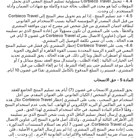
 4.4 - تتحمل Corbieco Travel مسؤولية تسليم المنتج المعني الذي يحمل 
المؤهلات كما هو محدد في الطلب بحالة جيدة وكاملة مع شهادات الضمان وأدلة 
المستخدم ، إن وجدت.
 4.5 - عند تسليم المنتج ، إذا لم يتم تحويل سعر المنتج إلى Corbieco Travel 
من قبل البنك المصدر أو المؤسسة المالية بسبب الاستخدام غير القانوني 
لبطاقة ائتمان المشتري من قبل شخص غير مصرح له دون موافقة المشتري 
والخطأ ، يجب على المشتري أن تكون مسؤولاً عن إعادة المنتج الذي تم تسليمه 
إلى عنوان (عناوين) الاتصال بشركة Corbieco Travel في غضون 3 أيام. في 
هذه الحالة ، يجب أن تنتمي تكلفة التوصيل إلى المشتري.
 4.6- يجب على Corbieco Travel إخطار المشتري بأي فشل في تسليم المنتج 
المعني في الفترة الزمنية المحددة بسبب القوة القاهرة أو الظروف الجوية 
السيئة أو اضطراب النقل وما إلى ذلك. في هذه الحالة ، يحق للمشتري تحديد 
أحد الخيارات التالية : إلغاء الطلب ، واستبدال منتج العقد بمنتج مماثل و / أو 
تأجيل موعد التسليم حتى يتم إلغاء الشرط. إذا تم إلغاء الطلب من قبل 
المشتري ، فسيتم رد المبلغ المدفوع بالكامل للمشتري نقدًا في غضون 10 أيام.
المادة 5 - حق الانسحاب
 يحق للمشتري الانسحاب في غضون (7) أيام بعد تسليم المنتج الخاضع للعقد 
إلى المشتري أو الشخص / الكيان القانوني على العنوان المقدم. من أجل 
استخدام حق السحب ، يجب على المشتري إخطار Corbieco Travel خلال هذه 
الفترة عبر الفاكس أو البريد الإلكتروني أو الهاتف. كما يجب عدم استخدام المنتج 
، وفقًا لأحكام المادة المعنية. في حالة استخدام المشتري لهذا الحق ، فمن 
الضروري إرسال إشعار تسليم الناقل الذي يثبت شحن المنتج الذي تم تسليمه 
إلى الأطراف الثالثة أو المشتري ، وكذلك أصل فاتورة المنتج إلى عناوين الاتصال 
بشركة Corbieco Travel. في غضون 7 أيام بعد استلام المستندات المذكورة ، 
يجب إعادة سعر المنتج إلى المشتري. إذا لم يتم إرسال الفاتورة الأصلية ، فلن 
يتم سداد ضريبة القيمة المضافة والالتزامات القانونية الأخرى ، إن وجدت ، إلى 