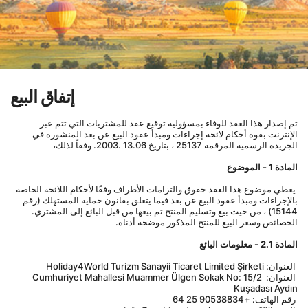
إتفاق البيع
تم إصدار هذا العقد للوفاء بمسؤولية توقيع عقد للمشتريات التي تتم عبر 
الإنترنت بقوة أحكام لائحة إجراءات ومبدأ عقود البيع عن بعد المنشورة في 
الجريدة الرسمية المرقمة 25137 ، بتاريخ 13.06 .2003. وفقاً لذلك،
المادة 1 - الموضوع
 يغطي موضوع هذا العقد حقوق والتزامات الأطراف وفقًا لأحكام اللائحة الخاصة 
بالإجراءات ومبدأ عقود البيع عن بعد فيما يتعلق بقانون حماية المستهلك (رقم 
15144) ، من حيث بيع وتسليم المنتج تم بيعها من قبل البائع إلى المشتري. 
الخصائص وسعر البيع للمنتج المذكور موضحة أدناه.
المادة 2.1 - معلومات البائع
 العنوان: Holiday4World Turizm Sanayii Ticaret Limited Şirketi
 العنوان: Cumhuriyet Mahallesi Muammer Ülgen Sokak No: 15/2 
Kuşadası Aydın
 رقم الهاتف: +90538834 25 64