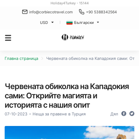
Holiday4Turkey - 15144
info@corbiecotravel.com
+90 5388342564
USD
Български
Главна страница
Червената обиколка на Кападокия сами: Откр
Червената обиколка на Кападокия
сами: Открийте магията и
историята с нашия опит
07-10-2023
Неща за правене в Турция
Дял