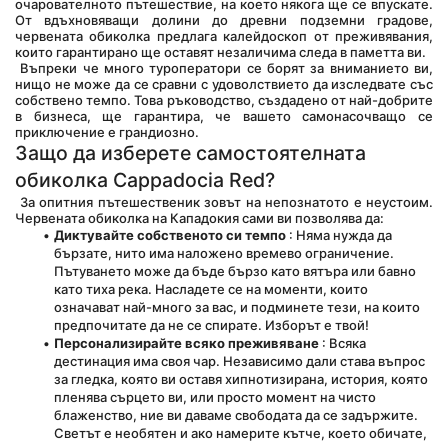
очарователното пътешествие, на което някога ще се впускате. 
От вдъхновяващи долини до древни подземни градове, 
червената обиколка предлага калейдоскоп от преживявания, 
които гарантирано ще оставят незаличима следа в паметта ви.
 Въпреки че много туроператори се борят за вниманието ви, 
нищо не може да се сравни с удоволствието да изследвате със 
собствено темпо. Това ръководство, създадено от най-добрите 
в бизнеса, ще гарантира, че вашето самонасочващо се 
приключение е грандиозно.
Защо да изберете самостоятелната 
обиколка Cappadocia Red?
 За опитния пътешественик зовът на непознатото е неустоим. 
Червената обиколка на Кападокия сами ви позволява да:
Диктувайте собственото си темпо
 : Няма нужда да 
бързате, нито има наложено времево ограничение. 
Пътуването може да бъде бързо като вятъра или бавно 
като тиха река. Насладете се на моменти, които 
означават най-много за вас, и подминете тези, на които 
предпочитате да не се спирате. Изборът е твой!
Персонализирайте всяко преживяване
 : Всяка 
дестинация има своя чар. Независимо дали става въпрос 
за гледка, която ви оставя хипнотизирана, история, която 
пленява сърцето ви, или просто момент на чисто 
блаженство, ние ви даваме свободата да се задържите. 
Светът е необятен и ако намерите кътче, което обичате, 