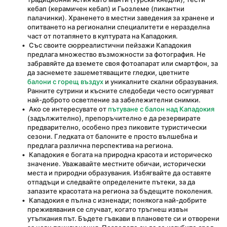
кебап (керамичен кебап) и Гьозлеме (пикантни 
палачинки). Храненето в местни заведения за хранене и 
опитването на регионални специалитети е неразделна 
част от потапянето в културата на Кападокия.
 Със своите сюрреалистични пейзажи Кападокия 
предлага множество възможности за фотография. Не 
забравяйте да вземете своя фотоапарат или смартфон, за 
да заснемете зашеметяващите гледки, цветните 
балони с горещ въздух
 и уникалните скални образувания. 
Ранните сутрини и късните следобеди често осигуряват 
най-доброто осветление за забележителни снимки.
 Ако се интересувате от 
пътуване с балон над Кападокия
(задължително), препоръчително е да резервирате 
предварително, особено през пиковите туристически 
сезони. Гледката от балоните е просто вълшебна и 
предлага различна перспектива на региона.
 Кападокия е богата на природна красота и историческо 
значение. Уважавайте местните обичаи, исторически 
места и природни образувания. Избягвайте да оставяте 
отпадъци и следвайте определените пътеки, за да 
запазите красотата на региона за бъдещите поколения.
 Кападокия е пълна с изненади; понякога най-добрите 
преживявания се случват, когато тръгнеш извън 
утъпкания път. Бъдете гъвкави в плановете си и отворени 