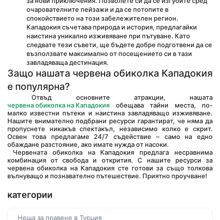
за нови приключения. Позволете си да се изгубите сред 
очарователните пейзажи и да се потопите в 
спокойствието на този забележителен регион. 
Кападокия съчетава природа и история, предлагайки 
наистина уникално изживяване при пътуване. Като 
следвате тези съвети, ще бъдете добре подготвени да се 
възползвате максимално от посещението си в тази 
завладяваща дестинация.
Защо нашата червена обиколка Кападокия 
е популярна?
 Отвъд основните атракции, нашата 
червена обиколка на Кападокия
 обещава тайни места, по-
малко известни пътеки и наистина завладяващо изживяване. 
Нашите внимателно подбрани ресурси гарантират, че няма да 
пропуснете никакъв спектакъл, независимо колко е скрит. 
Освен това предлагаме 24/7 съдействие – само на едно 
обаждане разстояние, ако имате нужда от насоки.
 Червената обиколка на Кападокия предлага несравнима 
комбинация от свобода и открития. С нашите ресурси за 
червена обиколка на Кападокия сте готови за също толкова 
вълнуващо и познавателно пътешествие. Приятно проучване!
категории
Неща за правене в Турция