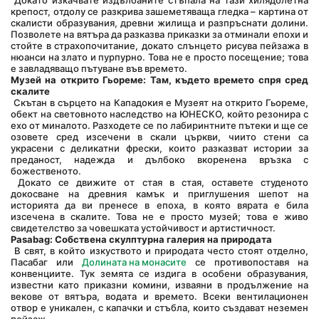
 Докато изкачвате издълбаните стъпала на тази хилядолетна 
крепост, отдолу се разкрива зашеметяваща гледка – картина от 
скалисти образувания, древни жилища и разпръснати долини. 
Позволете на вятъра да разказва приказки за отминали епохи и 
стойте в страхопочитание, докато слънцето рисува пейзажа в 
нюанси на злато и пурпурно. Това не е просто посещение; това 
е завладяващо пътуване във времето.
Музей на открито Гьореме: Там, където времето спря сред 
скалите
 Скътан в сърцето на Кападокия е Музеят на открито Гьореме, 
обект на световното наследство на ЮНЕСКО, който резонира с 
ехо от миналото. Разходете се по лабиринтните пътеки и ще се 
озовете сред изсечени в скали църкви, чиито стени са 
украсени с деликатни фрески, които разказват истории за 
преданост, надежда и дълбоко вкоренена връзка с 
божественото.
 Докато се движите от стая в стая, оставете студеното 
докосване на древния камък и приглушения шепот на 
историята да ви пренесе в епоха, в която вярата е била 
изсечена в скалите. Това не е просто музей; това е живо 
свидетелство за човешката устойчивост и артистичност.
Pasabag: Собствена скулптурна галерия на природата
 В свят, в който изкуството и природата често стоят отделно, 
Пасабаг или 
Долината на монасите
 се противопоставя на 
конвенциите. Тук земята се издига в особени образувания, 
известни като приказни комини, изваяни в продължение на 
векове от вятъра, водата и времето. Всеки вентилационен 
отвор е уникален, с капачки и стъбла, които създават неземен 