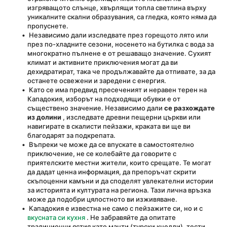
изгряващото слънце, хвърлящи топла светлина върху 
уникалните скални образувания, са гледка, която няма да 
пропуснете.
 Независимо дали изследвате през горещото лято или 
през по-хладните сезони, носенето на бутилка с вода за 
многократно пълнене е от решаващо значение. Сухият 
климат и активните приключения могат да ви 
дехидратират, така че продължавайте да отпивате, за да 
останете освежени и заредени с енергия.
 Като се има предвид пресеченият и неравен терен на 
Кападокия, изборът на подходящи обувки е от 
съществено значение. Независимо дали 
се разхождате 
из долини
 , изследвате древни пещерни църкви или 
навигирате в скалисти пейзажи, краката ви ще ви 
благодарят за подкрепата.
 Въпреки че може да се впускате в самостоятелно 
приключение, не се колебайте да говорите с 
приятелските местни жители, които срещате. Те могат 
да дадат ценна информация, да препоръчат скрити 
скъпоценни камъни и да споделят увлекателни истории 
за историята и културата на региона. Тази лична връзка 
може да подобри цялостното ви изживяване.
 Кападокия е известна не само с пейзажите си, но и с 
вкусната си кухня
 . Не забравяйте да опитате 
традиционни ястия като манти (турски кнедли), тести 