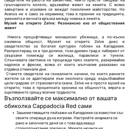
свидетели на работа на занаятчии, чиито пръсти танцуват на 
грънчарското колело, вдъхвайки живот на земята. С всяко 
завъртане и усукване се виждат поколения майсторство. Но 
Avanos не е само за керамика; това е празник на традицията, 
уменията и вечната връзка между човека и земята.
Музей на открито Zelve: Резонансно ехо от обществения 
живот
 Някога процъфтяващо монашеско убежище, а по-късно 
оживена общност, Музеят на открито Zelve днес е 
свидетелство за богатия културен гоблен на Кападокия. 
Разпростиращ се в три долини, този древен град е лабиринт от 
свързани помежду си жилища, параклиси и тунели. 
Слънчевата светлина се процежда през скалите, разкривайки 
надписи и фрески, всяка от които мълчалив разказвач на 
отдавна отминали дни.
 Станете свидетели на гениалните начини, по които ранните 
жители са се адаптирали към околната среда, издълбавайки 
цели градове от страховитата скала. Zelve не е просто музей на 
открито; това е прошепната хроника на общността, вярата и 
оцеляването срещу всички трудности.
Възползвайте се максимално от вашата 
обиколка Cappadocia Red сами
 Зашеметяващите пейзажи на Кападокия са известни със 
своите спиращи дъха изгреви. Настройте алармата си 
рано и започнете деня си с това вдъхващо 
страхопочитание зрелище. Меките нюанси на 