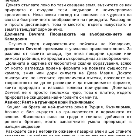
пейзаж.
 Докато стъпвате леко по тази свещена земя, възхитете се как 
природата е създала тези шедьоври с неизчерпаема 
креативност. Нека всеки поглед ни напомня за чудесата на 
света и безграничното въображение на природата. Pasabag не 
е просто дестинация; това е мястото, където изкуството и 
земята танцуват хармонично.
Долината Devrent: Площадката на въображението на 
Кападокия
 Сгушена сред очарователните пейзажи на Кападокия, 
долината Devrent
 примамва с уникална привлекателност. За 
разлика от своите съседи, тук няма пещерни църкви или 
римски гробници, но предлага съкровищница за въображение.
 Долината е картина от любопитни скални образувания, всяко 
от които изглежда приема формата на познати същности – 
камила, змия или дори силуета на Дева Мария. Докато 
лъкатушите по неговите криволичещи пътеки, позволете на 
творчеството си да се развихри и да възприемете формите, 
които природата е изваяла толкова причудливо. Долината 
Devrent не е просто геоложко чудо; това е платно, където 
природата е скицирала най-игривите си мечти.
Аванос: Раят на грънчаря край Къзилирмак
 Кацнал на брега на най-дългата река в Турция, Къзилирмак, 
Аванос е бил сърцето на грънчарството и керамиката от 
векове. Жизнената сила на града е глината, добивана от 
речните брегове, която занаятчиите умело превръщат в 
изящни шедьоври.
 Разходете се из неговите оживени пазарни алеи и ще станете 