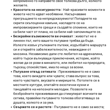
непременно го направете свое толкова дълго, колкото 
желаете.
Красотата на несигурността
 : Най-красивите моменти в 
живота често идват необявени. Насърчаваме 
прегръщането на непредсказуемото! Попаднете на 
скрити скъпоценни камъни, насладете се на 
импровизираните срещи и създайте спомени, които не 
са били част от плана, но са били най-запомнящите се.
Безкрайни възможности ви очакват
 : животът не е 
линеен път, нито вашето пътуване трябва да бъде. 
Излезте извън утъпканите пътеки, издълбайте маршрута 
си и открийте забележителности, невиждани от 
мнозина. Независимо дали сте любител на адреналина, 
който търси вълнуващи приключения, историк, който 
желае да се рови в миналото, или любител на природата, 
търсещ спокойствие, има по нещо за всеки.
Пътуване отвъд сетивата
 : Преживяването не е само 
това, което виждате или чувате; става въпрос за това, 
което чувствате, вкусвате и миришете. Потопете се в 
местните култури, опитайте екзотични кухни и 
танцувайте на непознати мелодии. Позволете на 
безбройните преживявания да стимулират всичките ви 
сетива, правейки пътуването толкова обогатяващо за 
душата, колкото и за ума.
Свържете се и растете
 : Пътуването не е само за места; 