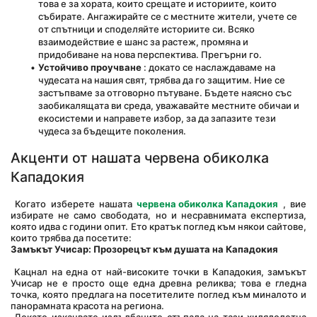
това е за хората, които срещате и историите, които 
събирате. Ангажирайте се с местните жители, учете се 
от спътници и споделяйте историите си. Всяко 
взаимодействие е шанс за растеж, промяна и 
придобиване на нова перспектива. Прегърни го.
Устойчиво проучване
 : докато се наслаждаваме на 
чудесата на нашия свят, трябва да го защитим. Ние се 
застъпваме за отговорно пътуване. Бъдете наясно със 
заобикалящата ви среда, уважавайте местните обичаи и 
екосистеми и направете избор, за да запазите тези 
чудеса за бъдещите поколения.
Акценти от нашата червена обиколка 
Кападокия
 Когато изберете нашата 
червена обиколка Кападокия
 , вие 
избирате не само свободата, но и несравнимата експертиза, 
която идва с години опит. Ето кратък поглед към някои сайтове, 
които трябва да посетите:
Замъкът Учисар: Прозорецът към душата на Кападокия
 Кацнал на една от най-високите точки в Кападокия, замъкът 
Учисар не е просто още една древна реликва; това е гледна 
точка, която предлага на посетителите поглед към миналото и 
панорамната красота на региона.