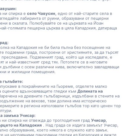
Чавушин:
а ни спирка е 
село Чавусин,
 едно от най-старите села в 
згледайте лабиринта от руини, образувани от пещерни 
ени в скалата. Полюбувайте се на църквата на Йоан 
най-голямата пещерна църква в цяла Кападокия, датираща 
.
рад:
те подземни града, построени от християните, за да търсят 
преследване. Подземният град, който ще изследвате, е 
т и най-известният сред тях. Потопете се в неговите 
и дълбини с осем различни нива, включително завладяващи 
ухни и жилищни помещения.
а гълъбите:
да оцените вдъхновяващите гледки към 
Долината на 
Наречена на древните гълъбарници, издълбани в стените на 
родължение на векове, тази долина има историческо 
ермерите в региона използвали гълъбов тор като ценен тор 
ултури.
а замъка Учисар:
а ни спирка ни отвежда до троглодитния град 
Учисар, 
ърцето на Кападокия
 . Над града се издига замъкът Учисар, 
лно образувание, което някога е служило като замък. 
се на несравними панорамни гледки из Кападокия и вижте 