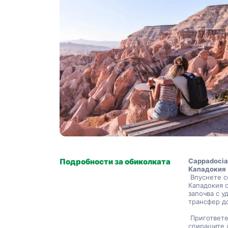
Подробности за обиколката
Cappadocia 
Кападокия
 Впуснете се в завладяващо пътешествие през очарователната Южна 
Кападокия с
започва с у
трансфер до
 Пригответе се да бъдете хипнотизирани, докато се впускате в 
спиращите д