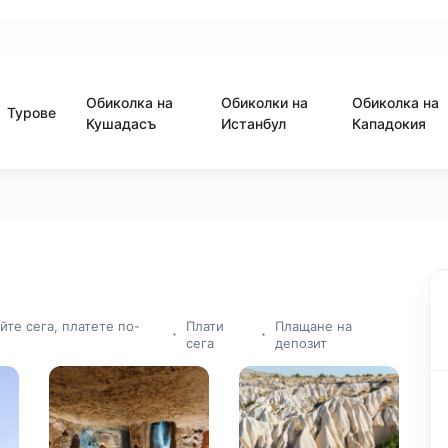
Обиколка на
Обиколки на
Обиколка на
Турове
Кушадасъ
Истанбул
Кападокия
йте сега, платете по-
Плати
Плащане на
сега
депозит