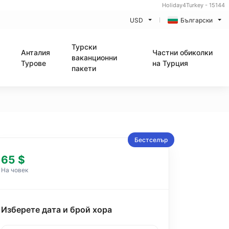
Holiday4Turkey - 15144
USD
Български
Турски
Анталия
Частни обиколки
ваканционни
Турове
на Турция
пакети
Бестселър
65 $
На човек
Изберете дата и брой хора