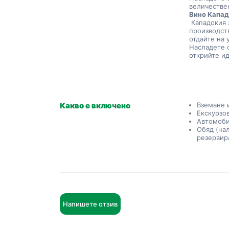
величествен
Вино Капад
 Кападокия заема значително място в анадолската география, особено в 
производств
отдайте на 
Насладете с
открийте ид
Какво е включено
Вземане 
Екскурзо
Автомоби
Обяд (на
резервир
Напишете отзив