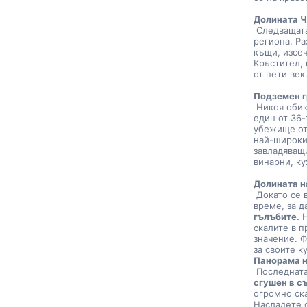
Долината 
 Следващат
региона. Ра
къщи, изсеч
Кръстител, 
от пети век
Подземен г
 Никоя обиколка на Кападокия не би била пълна без посещение на 
един от 36-
убежище от 
най-широкия
завладяващ
винарни, к
Долината н
 Докато се впускаме в покрайнините на Гьореме, отделете малко 
време, за 
гълъбите.
 
скалите в п
значение. Ф
за своите к
Панорама н
 Последнат
сгушен в с
огромно ска
Насладете 