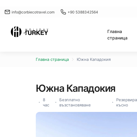
info@corbiecotravel.com
+90 5388342564
Главна
страница
Главна страница
Южна Кападокия
Южна Кападокия
8
Безплатно
Резервира
час
възстановяване
късно