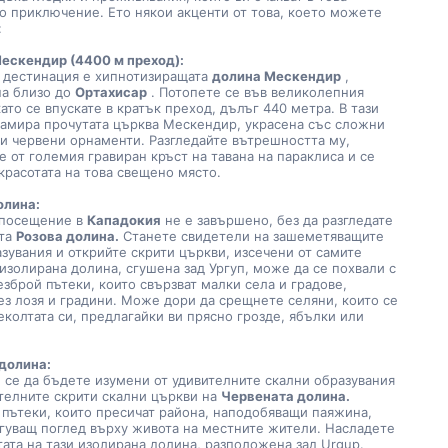
о приключение. Ето някои акценти от това, което можете 
:
ескендир (4400 м преход):
и дестинация е хипнотизиращата 
долина Мескендир
 , 
а близо до 
Ортахисар
 . Потопете се във великолепния 
ато се впускате в кратък преход, дълъг 440 метра. В тази 
намира прочутата църква Мескендир, украсена със сложни 
и червени орнаменти. Разгледайте вътрешността му, 
е от големия гравиран кръст на тавана на параклиса и се 
красотата на това свещено място.
олина:
 посещение в 
Кападокия
 не е завършено, без да разгледате 
та 
Розова долина.
 Станете свидетели на зашеметяващите 
зувания и открийте скрити църкви, изсечени от самите 
 изолирана долина, сгушена зад Ургуп, може да се похвали с 
зброй пътеки, които свързват малки села и градове, 
з лозя и градини. Може дори да срещнете селяни, които се 
еколтата си, предлагайки ви прясно грозде, ябълки или 
долина:
телните скрити скални църкви на 
Червената долина.
пътеки, които пресичат района, наподобяващи паяжина, 
гуващ поглед върху живота на местните жители. Насладете 
тата на тази изолирана долина, разположена зад Urgup.