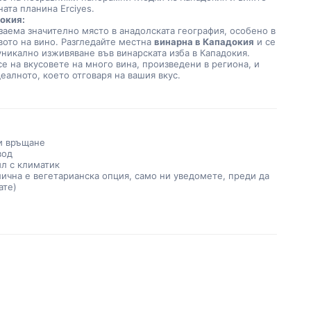
ата планина Erciyes.
окия:
ото на вино. Разгледайте местна 
винарна в Кападокия
 и се 
уникално изживяване във винарската изба в Кападокия. 
е на вкусовете на много вина, произведени в региона, и 
еалното, което отговаря на вашия вкус.
и връщане
вод
л с климатик
лична е вегетарианска опция, само ни уведомете, преди да
ате)