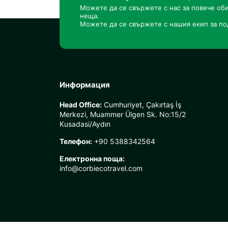
Можете да се свържете с нас за повече об
неща.
Можете да се свържете с нашия екип за по
Информация
Head Office:
Cumhuriyet, Çakırtaş İş
Merkezi, Muammer Ülgen Sk. No:15/2
Kusadasi/Aydın
Телефон:
+90 5388342564
Електронна поща:
info@corbiecotravel.com