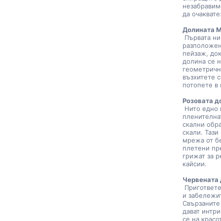
незабравим
да очаквате
Долината М
 Първата н
разположен
пейзаж, док
долина се 
геометричн
възхитете с
потопете в 
Розовата д
 Нито едно
пленителна
скални обра
скали. Тази
мрежа от бе
плетени пре
грижат за р
кайсии.
Червената 
 Пригответе се да бъдете изумени от удивителните скални образувания 
и забележи
Свързаните 
дават интри
се на красо