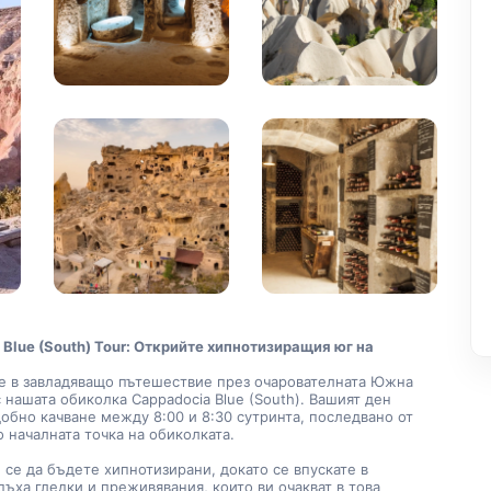
Blue (South) Tour: Открийте хипнотизиращия юг на 
 нашата обиколка Cappadocia Blue (South). Вашият ден 
добно качване между 8:00 и 8:30 сутринта, последвано от 
 началната точка на обиколката.
ъха гледки и преживявания, които ви очакват в това 