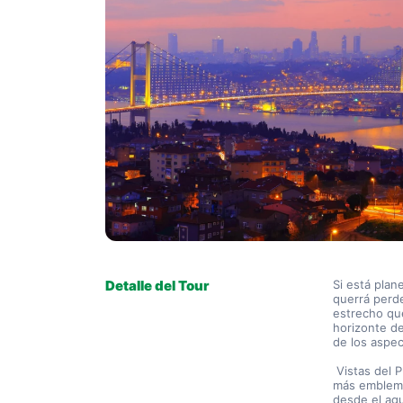
Detalle del Tour
Si está plan
querrá perde
estrecho que
horizonte d
de los aspe
 Vistas del Puente del Bósforo: El Puente del Bósforo es uno de los lugares 
más emblemá
desde el agu