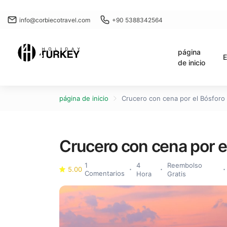
info@corbiecotravel.com
+90 5388342564
página
E
de inicio
página de inicio
Crucero con cena por el Bósforo
Crucero con cena por e
1
4
Reembolso
5.00
Comentarios
Hora
Gratis