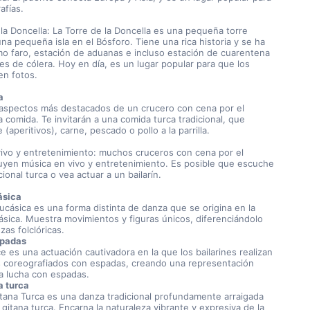
afías.
na pequeña isla en el Bósforo. Tiene una rica historia y se ha 
mo faro, estación de aduanas e incluso estación de cuarentena 
es de cólera. Hoy en día, es un lugar popular para que los 
en fotos.
a
a comida. Te invitarán a una comida turca tradicional, que 
(aperitivos), carne, pescado o pollo a la parrilla.
uyen música en vivo y entretenimiento. Es posible que escuche 
cional turca o vea actuar a un bailarín.
ásica
ásica. Muestra movimientos y figuras únicos, diferenciándolo 
zas folclóricas.
spadas
 coreografiados con espadas, creando una representación 
 la lucha con espadas.
a turca
 gitana turca. Encarna la naturaleza vibrante y expresiva de la 