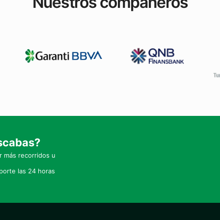
Nuestros compañeros
uscabas?
 más recorridos u
orte las 24 horas