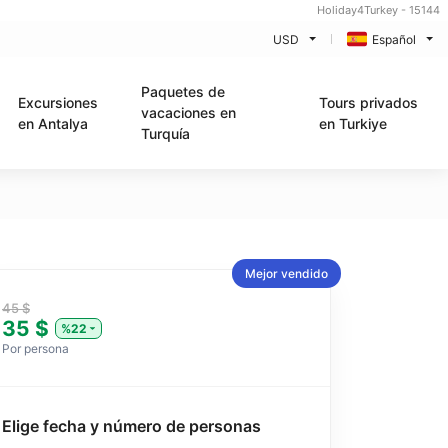
Holiday4Turkey - 15144
USD
Español
Paquetes de
Excursiones
Tours privados
vacaciones en
en Antalya
en Turkiye
Turquía
Mejor vendido
45 $
35 $
%22
Por persona
Elige fecha y número de personas