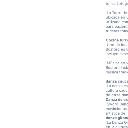
tomar fotogr
 La Torre de la Doncella: La Torre de la Doncella es una pequeña torre 
ubicada en u
utilizado co
para pacient
turistas tom
Cocina turc
 Uno de los aspectos más destacados de un crucero con cena por el 
Bósforo es l
incluye meze 
 Música en vivo y entretenimiento: muchos cruceros con cena por el 
Bósforo incl
música tradi
danza cauc
 La danza caucásica es una forma distinta de danza que se origina en la 
cultura cauc
de otras dan
Danza de e
 Sword Dance es una actuación cautivadora en la que los bailarines realizan 
movimientos
artística de
danza gitan
 La Danza Gitana Turca es una danza tradicional profundamente arraigada 
en la cultura