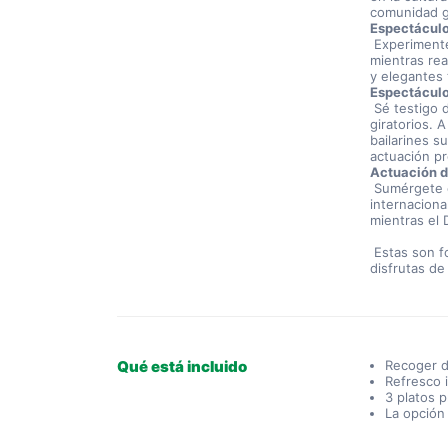
comunidad g
Espectáculo
 Experimente el fascinante arte de las bailarinas profesionales del vientre 
mientras rea
y elegantes 
Espectáculo
 Sé testigo del antiguo ritual de 700 años de antigüedad de los derviches 
giratorios. A
bailarines s
actuación pr
Actuación d
 Sumérgete en la atmósfera enérgica del cautivador espectáculo de un DJ 
internaciona
mientras el 
 Estas son formas divertidas de experimentar la cultura turca mientras 
disfrutas de
Qué está incluido
Recoger d
Refresco i
3 platos p
La opción