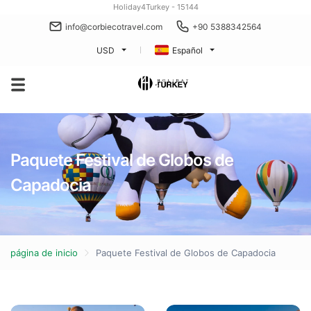
Holiday4Turkey - 15144
info@corbiecotravel.com
+90 5388342564
USD
Español
Paquete Festival de Globos de
Capadocia
página de inicio
Paquete Festival de Globos de Capadocia