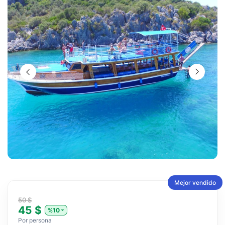
Mejor vendido
50 $
45 $
%10
Por persona