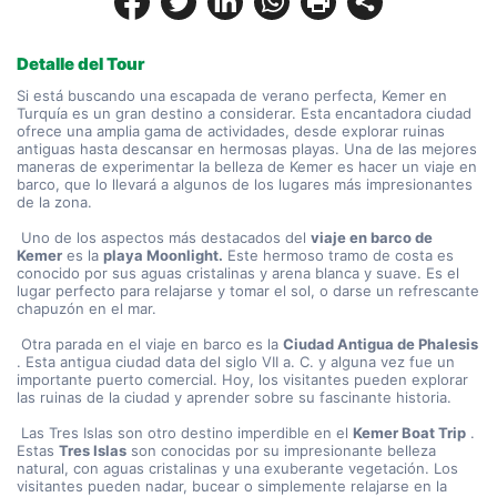
Detalle del Tour
Si está buscando una escapada de verano perfecta, Kemer en 
Turquía es un gran destino a considerar. Esta encantadora ciudad 
ofrece una amplia gama de actividades, desde explorar ruinas 
antiguas hasta descansar en hermosas playas. Una de las mejores 
maneras de experimentar la belleza de Kemer es hacer un viaje en 
barco, que lo llevará a algunos de los lugares más impresionantes 
de la zona.
 Uno de los aspectos más destacados del 
viaje en barco de 
Kemer
 es la 
playa Moonlight.
 Este hermoso tramo de costa es 
conocido por sus aguas cristalinas y arena blanca y suave. Es el 
lugar perfecto para relajarse y tomar el sol, o darse un refrescante 
chapuzón en el mar.
 Otra parada en el viaje en barco es la 
Ciudad Antigua de Phalesis
. Esta antigua ciudad data del siglo VII a. C. y alguna vez fue un 
importante puerto comercial. Hoy, los visitantes pueden explorar 
las ruinas de la ciudad y aprender sobre su fascinante historia.
 Las Tres Islas son otro destino imperdible en el 
Kemer Boat Trip
 . 
Estas 
Tres Islas
 son conocidas por su impresionante belleza 
natural, con aguas cristalinas y una exuberante vegetación. Los 
visitantes pueden nadar, bucear o simplemente relajarse en la 