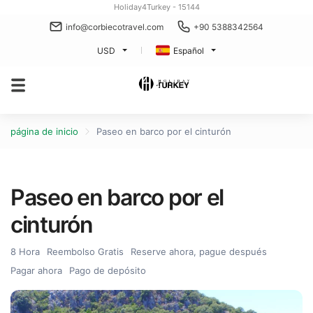
Holiday4Turkey - 15144
info@corbiecotravel.com
+90 5388342564
USD
Español
página de inicio
Paseo en barco por el cinturón
Paseo en barco por el
cinturón
8 Hora
Reembolso Gratis
Reserve ahora, pague después
Pagar ahora
Pago de depósito