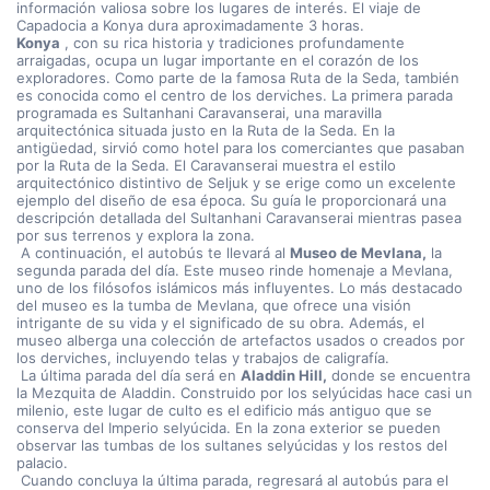
información valiosa sobre los lugares de interés. El viaje de 
Capadocia a Konya dura aproximadamente 3 horas.
Konya
 , con su rica historia y tradiciones profundamente 
arraigadas, ocupa un lugar importante en el corazón de los 
exploradores. Como parte de la famosa Ruta de la Seda, también 
es conocida como el centro de los derviches. La primera parada 
programada es Sultanhani Caravanserai, una maravilla 
arquitectónica situada justo en la Ruta de la Seda. En la 
antigüedad, sirvió como hotel para los comerciantes que pasaban 
por la Ruta de la Seda. El Caravanserai muestra el estilo 
arquitectónico distintivo de Seljuk y se erige como un excelente 
ejemplo del diseño de esa época. Su guía le proporcionará una 
descripción detallada del Sultanhani Caravanserai mientras pasea 
por sus terrenos y explora la zona.
 A continuación, el autobús te llevará al 
Museo de Mevlana,
 la 
segunda parada del día. Este museo rinde homenaje a Mevlana, 
uno de los filósofos islámicos más influyentes. Lo más destacado 
del museo es la tumba de Mevlana, que ofrece una visión 
intrigante de su vida y el significado de su obra. Además, el 
museo alberga una colección de artefactos usados o creados por 
los derviches, incluyendo telas y trabajos de caligrafía.
 La última parada del día será en 
Aladdin Hill,
 donde se encuentra 
la Mezquita de Aladdin. Construido por los selyúcidas hace casi un 
milenio, este lugar de culto es el edificio más antiguo que se 
conserva del Imperio selyúcida. En la zona exterior se pueden 
observar las tumbas de los sultanes selyúcidas y los restos del 
palacio.
 Cuando concluya la última parada, regresará al autobús para el 