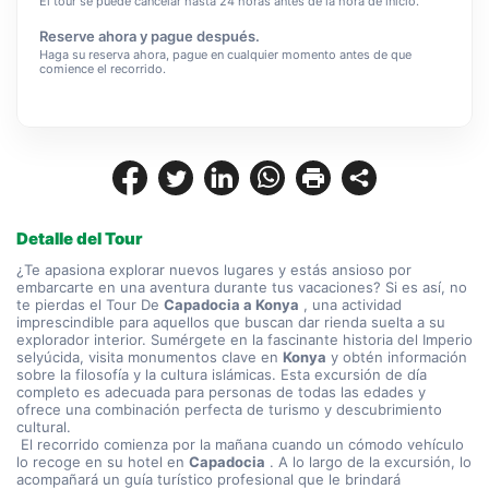
El tour se puede cancelar hasta 24 horas antes de la hora de inicio.
Reserve ahora y pague después.
Haga su reserva ahora, pague en cualquier momento antes de que
comience el recorrido.
Detalle del Tour
¿Te apasiona explorar nuevos lugares y estás ansioso por 
embarcarte en una aventura durante tus vacaciones? Si es así, no 
te pierdas el Tour De 
Capadocia a Konya
 , una actividad 
imprescindible para aquellos que buscan dar rienda suelta a su 
explorador interior. Sumérgete en la fascinante historia del Imperio 
selyúcida, visita monumentos clave en 
Konya
 y obtén información 
sobre la filosofía y la cultura islámicas. Esta excursión de día 
completo es adecuada para personas de todas las edades y 
ofrece una combinación perfecta de turismo y descubrimiento 
cultural.
 El recorrido comienza por la mañana cuando un cómodo vehículo 
lo recoge en su hotel en 
Capadocia
 . A lo largo de la excursión, lo 
acompañará un guía turístico profesional que le brindará 