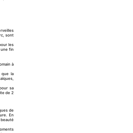
c, sont 
une fin 
omain à 
aïques, 
te de 2 
ure. En 
 beauté 