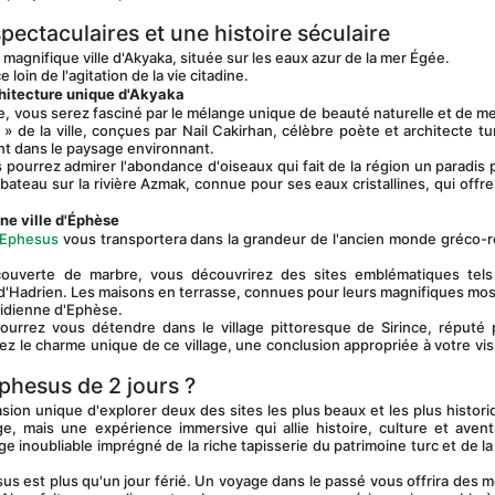
ectaculaires et une histoire séculaire
magnifique ville d'Akyaka, située sur les eaux azur de la mer Égée.
loin de l'agitation de la vie citadine.
rchitecture unique d'Akyaka
» de la ville, conçues par Nail Cakirhan, célèbre poète et architecte tur
t dans le paysage environnant.
teau sur la rivière Azmak, connue pour ses eaux cristallines, qui offre 
ne ville d'Éphèse
a Ephesus
 vous transportera dans la grandeur de l'ancien monde gréco-r
e d'Hadrien. Les maisons en terrasse, connues pour leurs magnifiques mos
otidienne d'Ephèse.
ez le charme unique de ce village, une conclusion appropriée à votre visi
Ephesus de 2 jours ?
e, mais une expérience immersive qui allie histoire, culture et avent
e inoubliable imprégné de la riche tapisserie du patrimoine turc et de la