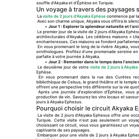
souffle d'Akyaka et d'Éphèse en Turquie.
Un voyage à travers des paysages sp
 La 
visite de 2 jours d'Akyaka Ephèse
 commence par la 
 Avec son charme unique, Akyaka vous offrira le silence 
Jour 1 : Explorer la splendeur naturelle et l'a
 Le premier jour de la visite de 2 jours d'Akyaka Ephèse, vous serez fasciné par le mélange unique de beauté naturelle et de merveilles 
architecturales d'Akyaka. Les célèbres maisons « Ula 
enchanteresses. Ces maisons se fondent parfaitemen
 En vous promenant le long de la rivière Akyaka, vous pourrez admirer l'abondance d'oiseaux qui fait de la région un paradis pour les 
ornithologues. Profitez d'une promenade sereine en ba
parfaite à votre journée à Akyaka.
Jour 2 : Remonter dans le temps dans l'ancien
 Le deuxième jour de votre 
visite de 2 jours à Akyak
Ephèse.
 En vous promenant dans la rue des Curètes recouverte de marbre, vous découvrirez des sites emblématiques tels que la 
bibliothèque de Celsus, le grand théâtre et le templ
offrent une perspective très différente sur la vie qu
 Après une journée d'exploration d'Éphèse, vous pourrez vous détendre dans le village pittoresque de Sirince, réputé pour sa 
production de vin. Savourez les vins locaux et savour
jours à Akyaka Ephesus.
Pourquoi choisir le circuit Akyaka 
 La visite de 2 jours d'Akyaka Ephesus offre une occasion unique d'explorer deux des sites les plus beaux et les plus historiques de 
Turquie. Cette visite n'est pas seulement un voyag
choisissant ce circuit, vous vous garantissez un voyag
captivante de ses paysages.
 Embarquer pour une visite de 2 jours à Akyaka Ephesus est plus qu'un jour férié. Un voyage dans le passé vous offrira des moments 