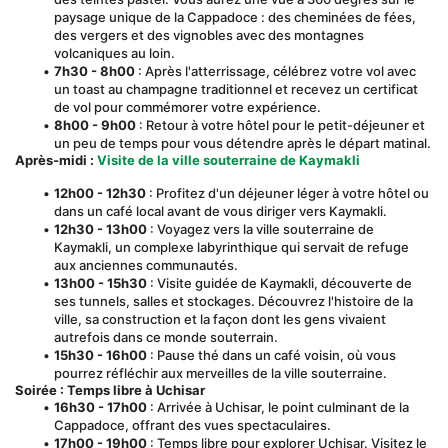
paysage unique de la Cappadoce : des cheminées de fées, 
des vergers et des vignobles avec des montagnes 
volcaniques au loin.
7h30 - 8h00
 : Après l'atterrissage, célébrez votre vol avec 
un toast au champagne traditionnel et recevez un certificat 
de vol pour commémorer votre expérience.
8h00 - 9h00
 : Retour à votre hôtel pour le petit-déjeuner et 
un peu de temps pour vous détendre après le départ matinal.
Après-midi :
Visite de la ville souterraine de Kaymakli
12h00 - 12h30
 : Profitez d'un déjeuner léger à votre hôtel ou 
dans un café local avant de vous diriger vers Kaymakli.
12h30 - 13h00
 : Voyagez vers la ville souterraine de 
Kaymakli, un complexe labyrinthique qui servait de refuge 
aux anciennes communautés.
13h00 - 15h30
 : Visite guidée de Kaymakli, découverte de 
ses tunnels, salles et stockages. Découvrez l'histoire de la 
ville, sa construction et la façon dont les gens vivaient 
autrefois dans ce monde souterrain.
15h30 - 16h00
 : Pause thé dans un café voisin, où vous 
pourrez réfléchir aux merveilles de la ville souterraine.
Soirée : Temps libre à Uchisar
16h30 - 17h00
 : Arrivée à Uchisar, le point culminant de la 
Cappadoce, offrant des vues spectaculaires.
17h00 - 19h00
 : Temps libre pour explorer Uchisar. Visitez le 