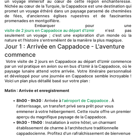
un voyage immersif au cœur de cette région enchanteresse. 
Nichée au cœur de la Turquie, la Cappadoce est une destination qui 
promet un voyage éthéré dans un paysage parsemé de cheminées 
de fées, d'anciennes églises rupestres et de fascinantes 
promenades en montgolfière.
 Embarquer pour une 
visite de 2 jours en Cappadoce au départ d'Izmir
 n'est pas 
seulement un voyage ; c'est une exploration d'un monde où la 
nature et l'histoire s'entremêlent de la manière la plus magique.
Jour 1 : Arrivée en Cappadoce - L'aventure 
commence
 Votre visite de 2 jours en Cappadoce au départ d'Izmir commence 
par un vol pratique en avion ou en bus d'Izmir à la Cappadoce, où le 
paysage lunaire attend votre arrivée. Votre itinéraire personnalisé 
et développé pour une journée en Cappadoce semble incroyable ! 
Voici un plan plus détaillé basé sur votre plan :
Matin : Arrivée et enregistrement
8h00 - 9h30
 : Arrivée à 
l'aéroport de Cappadoce
 . À 
l'atterrissage, un transfert privé sera prêt pour vous 
emmener à votre hébergement. Cette route offre un premier 
aperçu du magnifique paysage de la Cappadoce.
9h30 - 11h00
 : Installation à votre hôtel, un charmant 
établissement de charme à l'architecture traditionnelle 
cappadocienne. Profitez d'un rafraîchissement de bienvenue 