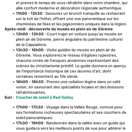
et prenez le temps de vous rafraîchir dans votre chambre, qui 
allie confort moderne et décoration régionale authentique.
11h00 - 12h30
 : Savourez un brunch tranquille au restaurant 
sur le toit de l'hôtel, offrant une vue panoramique sur les 
cheminées de fées et les pigeonniers uniques dans la région.
Après-midi : découverte du musée en plein air de Göreme
13h00 - 13h30
 : Court trajet en voiture jusqu'au musée en 
plein air de Göreme, pierre angulaire du patrimoine culturel 
de la Cappadoce.
13h30 - 16h00
 : Visite guidée du musée en plein air de 
Göreme. Vous explorerez le réseau d'églises rupestres, 
chacune ornée de fresques anciennes représentant des 
scènes du christianisme primitif. Le guide donnera un aperçu 
de l'importance historique de ces œuvres d'art, dont 
certaines remontent au 10e siècle.
16h00 - 16h30
 : Prenez une collation légère dans un café 
voisin, en savourant des spécialités locales et des boissons 
rafraîchissantes.
Soir :
 Coucher de soleil à Red Valley
17h00 - 17h30
 : Voyage dans la Vallée Rouge, connue pour 
ses formations rocheuses spectaculaires et ses couchers de 
soleil panoramiques.
17h30 - 19h00
 : Randonnée dans la vallée avec un guide qui 
vous guidera vers les meilleurs points de vue pour admirer le 