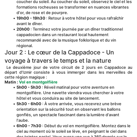
coucher du soleil. Au coucher du soleil, observez le ciel et les 
formations rocheuses se transformer en nuances vibrantes 
d'or, de rose et de pourpre.
19h00 - 19h30
 : Retour à votre hôtel pour vous rafraîchir 
avant le dîner.
20h00
 : Terminez votre journée par un dîner traditionnel 
cappadocien dans un restaurant local hautement 
recommandé avec de la musique folklorique et du vin 
régional.
Jour 2 : Le cœur de la Cappadoce - Un 
voyage à travers le temps et la nature
 Le deuxième jour de votre circuit de 2 jours en Cappadoce au 
départ d'Izmir consiste à vous immerger dans les merveilles de 
cette région magique :
Matin :
Vol en montgolfière
5h00 - 5h30
 : Réveil matinal pour votre aventure en 
montgolfière. Une navette viendra vous chercher à votre 
hôtel et vous conduira au site de lancement.
5h30 - 6h00
 : À votre arrivée, vous recevrez une brève 
orientation sur la sécurité tout en observant les ballons 
gonflés, un spectacle fascinant dans la lumière d'avant 
l'aube.
6h00 - 7h30
 : Début du vol en montgolfière. Montez dans le 
ciel au moment où le soleil se lève, en peignant le ciel dans 
des teintes pastel. Vous aurez une vue à 360 degrés sur le 