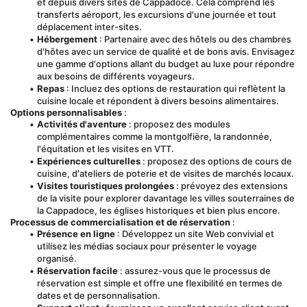
et depuis divers sites de Cappadoce. Cela comprend les 
transferts aéroport, les excursions d'une journée et tout 
déplacement inter-sites.
Hébergement
 : Partenaire avec des hôtels ou des chambres 
d'hôtes avec un service de qualité et de bons avis. Envisagez 
une gamme d'options allant du budget au luxe pour répondre 
aux besoins de différents voyageurs.
Repas
 : Incluez des options de restauration qui reflètent la 
cuisine locale et répondent à divers besoins alimentaires.
Options personnalisables
 :
Activités d'aventure
 : proposez des modules 
complémentaires comme la montgolfière, la randonnée, 
l'équitation et les visites en VTT.
Expériences culturelles
 : proposez des options de cours de 
cuisine, d'ateliers de poterie et de visites de marchés locaux.
Visites touristiques prolongées
 : prévoyez des extensions 
de la visite pour explorer davantage les villes souterraines de 
la Cappadoce, les églises historiques et bien plus encore.
Processus de commercialisation et de réservation
 :
Présence en ligne
 : Développez un site Web convivial et 
utilisez les médias sociaux pour présenter le voyage 
organisé.
Réservation facile
 : assurez-vous que le processus de 
réservation est simple et offre une flexibilité en termes de 
dates et de personnalisation.