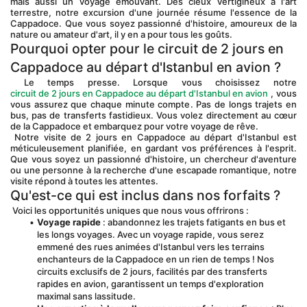
mais aussi un voyage émouvant. Des cieux vertigineux à l'art 
terrestre, notre excursion d'une journée résume l'essence de la 
Cappadoce. Que vous soyez passionné d'histoire, amoureux de la 
nature ou amateur d'art, il y en a pour tous les goûts.
Pourquoi opter pour le circuit de 2 jours en 
Cappadoce au départ d'Istanbul en avion ?
 Le temps presse. Lorsque vous choisissez notre 
circuit de 2 jours en Cappadoce au départ d'Istanbul en avion
 , vous 
vous assurez que chaque minute compte. Pas de longs trajets en 
bus, pas de transferts fastidieux. Vous volez directement au cœur 
de la Cappadoce et embarquez pour votre voyage de rêve.
 Notre visite de 2 jours en Cappadoce au départ d'Istanbul est 
méticuleusement planifiée, en gardant vos préférences à l'esprit. 
Que vous soyez un passionné d'histoire, un chercheur d'aventure 
ou une personne à la recherche d'une escapade romantique, notre 
visite répond à toutes les attentes.
Qu'est-ce qui est inclus dans nos forfaits ?
 Voici les opportunités uniques que nous vous offrirons :
Voyage rapide
 : abandonnez les trajets fatigants en bus et 
les longs voyages. Avec un voyage rapide, vous serez 
emmené des rues animées d'Istanbul vers les terrains 
enchanteurs de la Cappadoce en un rien de temps ! Nos 
circuits exclusifs de 2 jours, facilités par des transferts 
rapides en avion, garantissent un temps d'exploration 
maximal sans lassitude.