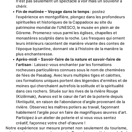
n'est pas seulement un spectacle à voir mais un souvenir à 
chérir.
Fin de matinée – Voyage dans le temps
 : postez 
l'expérience en montgolfière, plongez dans les profondeurs 
spirituelles et historiques de la Cappadoce au site du 
patrimoine mondial de l'UNESCO, le musée en plein air de 
Göreme. Promenez-vous parmi les églises, chapelles et 
monastères sculptés dans la roche. Les fresques qui ornent 
leurs intérieurs racontent de manière vivante des contes de 
l'époque byzantine, donnant vie à l'histoire de la manière la 
plus enchanteresse.
Après-midi – Savoir-faire de la nature et savoir-faire de 
l'artisan
 : Laissez-vous enchanter par les formations 
rocheuses particulières connues sous le nom de cheminées 
de fées de Pasabag. Avec leurs multiples tiges et calottes, 
ces formations uniques portent des légendes d'ermites et de 
moines qui cherchaient autrefois la solitude et la spiritualité 
dans ces rochers. Située sur les rives de la rivière Rouge 
(Kizilirmak), Avanos est le cœur de l'art de la poterie depuis 
l'Antiquité, en raison de l'abondance d'argile provenant de la 
rivière. Observez les maîtres potiers au travail, façonnant 
habilement l'argile pour en faire de magnifiques œuvres d'art. 
Participez à un atelier de poterie et si vous vous sentez 
créatif, façonnez votre chef-d'œuvre !
 Notre expérience sur mesure promet non seulement du tourisme, 