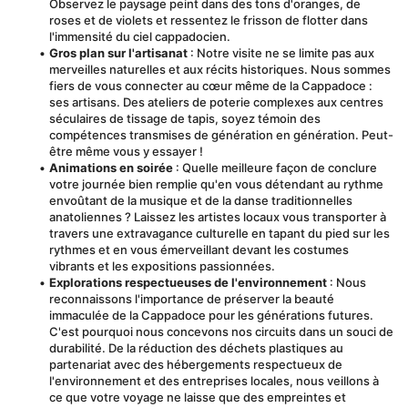
Observez le paysage peint dans des tons d'oranges, de 
roses et de violets et ressentez le frisson de flotter dans 
l'immensité du ciel cappadocien.
Gros plan sur l'artisanat
 : Notre visite ne se limite pas aux 
merveilles naturelles et aux récits historiques. Nous sommes 
fiers de vous connecter au cœur même de la Cappadoce : 
ses artisans. Des ateliers de poterie complexes aux centres 
séculaires de tissage de tapis, soyez témoin des 
compétences transmises de génération en génération. Peut-
être même vous y essayer !
Animations en soirée
 : Quelle meilleure façon de conclure 
votre journée bien remplie qu'en vous détendant au rythme 
envoûtant de la musique et de la danse traditionnelles 
anatoliennes ? Laissez les artistes locaux vous transporter à 
travers une extravagance culturelle en tapant du pied sur les 
rythmes et en vous émerveillant devant les costumes 
vibrants et les expositions passionnées.
Explorations respectueuses de l'environnement
 : Nous 
reconnaissons l'importance de préserver la beauté 
immaculée de la Cappadoce pour les générations futures. 
C'est pourquoi nous concevons nos circuits dans un souci de 
durabilité. De la réduction des déchets plastiques au 
partenariat avec des hébergements respectueux de 
l'environnement et des entreprises locales, nous veillons à 
ce que votre voyage ne laisse que des empreintes et 