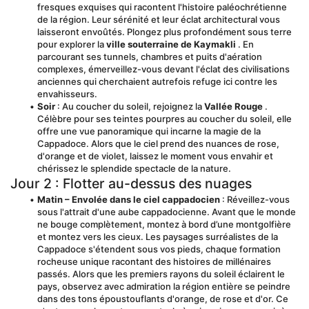
fresques exquises qui racontent l'histoire paléochrétienne 
de la région. Leur sérénité et leur éclat architectural vous 
laisseront envoûtés. Plongez plus profondément sous terre 
pour explorer la 
ville souterraine de Kaymakli
 . En 
parcourant ses tunnels, chambres et puits d'aération 
complexes, émerveillez-vous devant l'éclat des civilisations 
anciennes qui cherchaient autrefois refuge ici contre les 
envahisseurs.
Soir
 : Au coucher du soleil, rejoignez la 
Vallée Rouge
 . 
Célèbre pour ses teintes pourpres au coucher du soleil, elle 
offre une vue panoramique qui incarne la magie de la 
Cappadoce. Alors que le ciel prend des nuances de rose, 
d'orange et de violet, laissez le moment vous envahir et 
chérissez le splendide spectacle de la nature.
Jour 2 : Flotter au-dessus des nuages
Matin – Envolée dans le ciel cappadocien
 : Réveillez-vous 
sous l'attrait d'une aube cappadocienne. Avant que le monde 
ne bouge complètement, montez à bord d’une montgolfière 
et montez vers les cieux. Les paysages surréalistes de la 
Cappadoce s'étendent sous vos pieds, chaque formation 
rocheuse unique racontant des histoires de millénaires 
passés. Alors que les premiers rayons du soleil éclairent le 
pays, observez avec admiration la région entière se peindre 
dans des tons époustouflants d'orange, de rose et d'or. Ce 