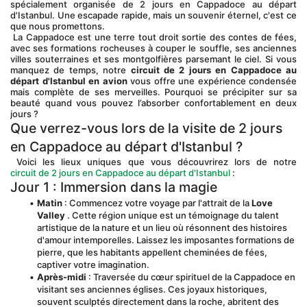
spécialement organisée de 2 jours en Cappadoce au départ 
d'Istanbul. Une escapade rapide, mais un souvenir éternel, c'est ce 
que nous promettons.
 La Cappadoce est une terre tout droit sortie des contes de fées, 
avec ses formations rocheuses à couper le souffle, ses anciennes 
villes souterraines et ses montgolfières parsemant le ciel. Si vous 
manquez de temps, notre 
circuit de 2 jours en Cappadoce au 
départ d'Istanbul en avion
 vous offre une expérience condensée 
mais complète de ses merveilles. Pourquoi se précipiter sur sa 
beauté quand vous pouvez l’absorber confortablement en deux 
jours ?
Que verrez-vous lors de la visite de 2 jours 
en Cappadoce au départ d'Istanbul ?
 Voici les lieux uniques que vous découvrirez lors de notre 
circuit de 2 jours en Cappadoce au départ d'Istanbul
 :
Jour 1 : Immersion dans la magie
Matin
 : Commencez votre voyage par l'attrait de la 
Love 
Valley
 . Cette région unique est un témoignage du talent 
artistique de la nature et un lieu où résonnent des histoires 
d'amour intemporelles. Laissez les imposantes formations de 
pierre, que les habitants appellent cheminées de fées, 
captiver votre imagination.
Après-midi
 : Traversée du cœur spirituel de la Cappadoce en 
visitant ses anciennes églises. Ces joyaux historiques, 
souvent sculptés directement dans la roche, abritent des 