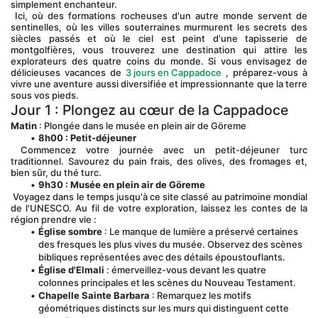
simplement enchanteur.
 Ici, où des formations rocheuses d'un autre monde servent de 
sentinelles, où les villes souterraines murmurent les secrets des 
siècles passés et où le ciel est peint d'une tapisserie de 
montgolfières, vous trouverez une destination qui attire les 
explorateurs des quatre coins du monde. Si vous envisagez de 
délicieuses vacances de 
3 jours en Cappadoce
 , préparez-vous à 
vivre une aventure aussi diversifiée et impressionnante que la terre 
sous vos pieds.
Jour 1 : Plongez au cœur de la Cappadoce
Matin
 : Plongée dans le musée en plein air de Göreme
8h00 : Petit-déjeuner
 Commencez votre journée avec un petit-déjeuner turc 
traditionnel. Savourez du pain frais, des olives, des fromages et, 
bien sûr, du thé turc.
9h30 : Musée en plein air de Göreme
 Voyagez dans le temps jusqu'à ce site classé au patrimoine mondial 
de l'UNESCO. Au fil de votre exploration, laissez les contes de la 
région prendre vie :
Église sombre
 : Le manque de lumière a préservé certaines 
des fresques les plus vives du musée. Observez des scènes 
bibliques représentées avec des détails époustouflants.
Église d'Elmali
 : émerveillez-vous devant les quatre 
colonnes principales et les scènes du Nouveau Testament.
Chapelle Sainte Barbara
 : Remarquez les motifs 
géométriques distincts sur les murs qui distinguent cette 