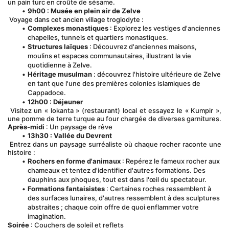
un pain turc en croûte de sésame.
9h00 : Musée en plein air de Zelve
 Voyage dans cet ancien village troglodyte :
Complexes monastiques
 : Explorez les vestiges d'anciennes 
chapelles, tunnels et quartiers monastiques.
Structures laïques
 : Découvrez d'anciennes maisons, 
moulins et espaces communautaires, illustrant la vie 
quotidienne à Zelve.
Héritage musulman
 : découvrez l'histoire ultérieure de Zelve 
en tant que l'une des premières colonies islamiques de 
Cappadoce.
12h00 : Déjeuner
 Visitez un « lokanta » (restaurant) local et essayez le « Kumpir », 
une pomme de terre turque au four chargée de diverses garnitures.
Après-midi
 : Un paysage de rêve
13h30 : Vallée du Devrent
 Entrez dans un paysage surréaliste où chaque rocher raconte une 
histoire :
Rochers en forme d'animaux
 : Repérez le fameux rocher aux 
chameaux et tentez d'identifier d'autres formations. Des 
dauphins aux phoques, tout est dans l'œil du spectateur.
Formations fantaisistes
 : Certaines roches ressemblent à 
des surfaces lunaires, d'autres ressemblent à des sculptures 
abstraites ; chaque coin offre de quoi enflammer votre 
imagination.
Soirée
 : Couchers de soleil et reflets