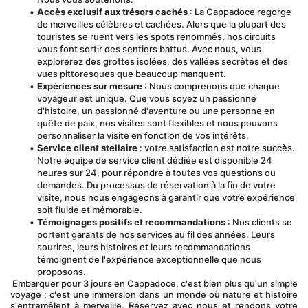
Accès exclusif aux trésors cachés
 : La Cappadoce regorge 
de merveilles célèbres et cachées. Alors que la plupart des 
touristes se ruent vers les spots renommés, nos circuits 
vous font sortir des sentiers battus. Avec nous, vous 
explorerez des grottes isolées, des vallées secrètes et des 
vues pittoresques que beaucoup manquent.
Expériences sur mesure
 : Nous comprenons que chaque 
voyageur est unique. Que vous soyez un passionné 
d'histoire, un passionné d'aventure ou une personne en 
quête de paix, nos visites sont flexibles et nous pouvons 
personnaliser la visite en fonction de vos intérêts.
Service client stellaire
 : votre satisfaction est notre succès. 
Notre équipe de service client dédiée est disponible 24 
heures sur 24, pour répondre à toutes vos questions ou 
demandes. Du processus de réservation à la fin de votre 
visite, nous nous engageons à garantir que votre expérience 
soit fluide et mémorable.
Témoignages positifs et recommandations
 : Nos clients se 
portent garants de nos services au fil des années. Leurs 
sourires, leurs histoires et leurs recommandations 
témoignent de l'expérience exceptionnelle que nous 
proposons.
 Embarquer pour 3 jours en Cappadoce, c'est bien plus qu'un simple 
voyage ; c'est une immersion dans un monde où nature et histoire 
s'entremêlent à merveille. Réservez avec nous et rendons votre 