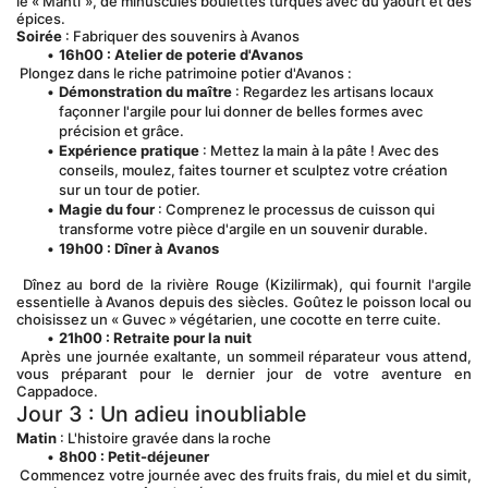
le « Manti », de minuscules boulettes turques avec du yaourt et des 
épices.
Soirée
 : Fabriquer des souvenirs à Avanos
16h00 : Atelier de poterie d'Avanos
 Plongez dans le riche patrimoine potier d'Avanos :
Démonstration du maître
 : Regardez les artisans locaux 
façonner l'argile pour lui donner de belles formes avec 
précision et grâce.
Expérience pratique
 : Mettez la main à la pâte ! Avec des 
conseils, moulez, faites tourner et sculptez votre création 
sur un tour de potier.
Magie du four
 : Comprenez le processus de cuisson qui 
transforme votre pièce d'argile en un souvenir durable.
19h00 : Dîner à Avanos
 Dînez au bord de la rivière Rouge (Kizilirmak), qui fournit l'argile 
essentielle à Avanos depuis des siècles. Goûtez le poisson local ou 
choisissez un « Guvec » végétarien, une cocotte en terre cuite.
21h00 : Retraite pour la nuit
 Après une journée exaltante, un sommeil réparateur vous attend, 
vous préparant pour le dernier jour de votre aventure en 
Cappadoce.
Jour 3 : Un adieu inoubliable
Matin
 : L'histoire gravée dans la roche
8h00 : Petit-déjeuner
 Commencez votre journée avec des fruits frais, du miel et du simit, 