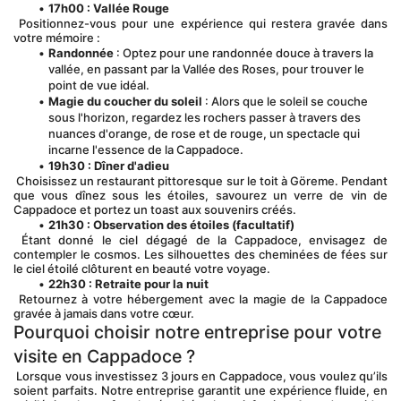
17h00 : Vallée Rouge
 Positionnez-vous pour une expérience qui restera gravée dans 
votre mémoire :
Randonnée
 : Optez pour une randonnée douce à travers la 
vallée, en passant par la Vallée des Roses, pour trouver le 
point de vue idéal.
Magie du coucher du soleil
 : Alors que le soleil se couche 
sous l'horizon, regardez les rochers passer à travers des 
nuances d'orange, de rose et de rouge, un spectacle qui 
incarne l'essence de la Cappadoce.
19h30 : Dîner d'adieu
 Choisissez un restaurant pittoresque sur le toit à Göreme. Pendant 
que vous dînez sous les étoiles, savourez un verre de vin de 
Cappadoce et portez un toast aux souvenirs créés.
21h30 : Observation des étoiles (facultatif)
 Étant donné le ciel dégagé de la Cappadoce, envisagez de 
contempler le cosmos. Les silhouettes des cheminées de fées sur 
le ciel étoilé clôturent en beauté votre voyage.
22h30 : Retraite pour la nuit
 Retournez à votre hébergement avec la magie de la Cappadoce 
gravée à jamais dans votre cœur.
Pourquoi choisir notre entreprise pour votre 
visite en Cappadoce ?
 Lorsque vous investissez 3 jours en Cappadoce, vous voulez qu’ils 
soient parfaits. Notre entreprise garantit une expérience fluide, en 