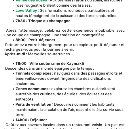
Vallée des Roses
 : Aux premiers rayons du soleil, les roches 
rose rougeâtre brillent comme des braises.
Love Valley
 : Ses formations rocheuses particulières et 
hautes témoignent de la puissance des forces naturelles.
7h30 : Trinque au champagne
 Après l'atterrissage, célébrez cette expérience inoubliable avec 
une coupe de champagne, une tradition en montgolfière.
8h00 : Petit-déjeuner
 Retournez à votre hébergement pour un copieux petit-déjeuner et 
rechargez-vous pour la journée à venir.
Après-midi :
 Merveilles souterraines 
11h00 : Ville souterraine de Kaymakli
 Descendez dans un monde épargné par le temps :
Tunnels complexes
 : naviguez dans des passages étroits et 
émerveillez-vous devant l'ingéniosité des civilisations 
anciennes.
Zones communes
 : explorez les chambres qui abritaient 
autrefois des cuisines, des écuries, des églises et des 
entrepôts.
Puits de ventilation
 : Découvrez comment les habitants 
maintenaient la circulation de l'air, essentielle à la survie sous 
terre.
14h00 : Déjeuner
 Goûtez aux saveurs locales dans un restaurant voisin. Un plat est 