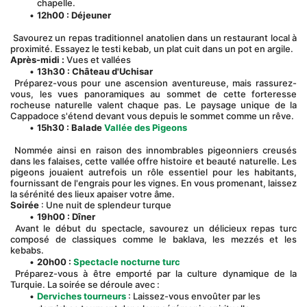
chapelle.
12h00 : Déjeuner
 Savourez un repas traditionnel anatolien dans un restaurant local à 
proximité. Essayez le testi kebab, un plat cuit dans un pot en argile.
Après-midi :
 Vues et vallées
13h30 : Château d'Uchisar
 Préparez-vous pour une ascension aventureuse, mais rassurez-
vous, les vues panoramiques au sommet de cette forteresse 
rocheuse naturelle valent chaque pas. Le paysage unique de la 
Cappadoce s'étend devant vous depuis le sommet comme un rêve.
15h30 :
Balade
Vallée des Pigeons
 Nommée ainsi en raison des innombrables pigeonniers creusés 
dans les falaises, cette vallée offre histoire et beauté naturelle. Les 
pigeons jouaient autrefois un rôle essentiel pour les habitants, 
fournissant de l'engrais pour les vignes. En vous promenant, laissez 
la sérénité des lieux apaiser votre âme.
Soirée
 : Une nuit de splendeur turque
19h00 : Dîner
 Avant le début du spectacle, savourez un délicieux repas turc 
composé de classiques comme le baklava, les mezzés et les 
kebabs.
20h00 :
Spectacle nocturne turc
 Préparez-vous à être emporté par la culture dynamique de la 
Turquie. La soirée se déroule avec :
Derviches tourneurs
 : Laissez-vous envoûter par les 