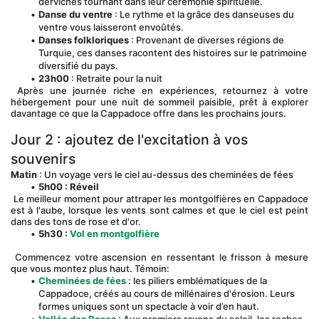
derviches tournant dans leur cérémonie spirituelle.
Danse du ventre
 : Le rythme et la grâce des danseuses du 
ventre vous laisseront envoûtés.
Danses folkloriques
 : Provenant de diverses régions de 
Turquie, ces danses racontent des histoires sur le patrimoine 
diversifié du pays.
23h00
 : Retraite pour la nuit
 Après une journée riche en expériences, retournez à votre 
hébergement pour une nuit de sommeil paisible, prêt à explorer 
davantage ce que la Cappadoce offre dans les prochains jours.
Jour 2 : ajoutez de l'excitation à vos 
souvenirs
Matin
 : Un voyage vers le ciel au-dessus des cheminées de fées
5h00 : Réveil
 Le meilleur moment pour attraper les montgolfières en Cappadoce 
est à l'aube, lorsque les vents sont calmes et que le ciel est peint 
dans des tons de rose et d'or.
5h30 :
Vol en montgolfière
 Commencez votre ascension en ressentant le frisson à mesure 
que vous montez plus haut. Témoin:
Cheminées de fées
 : les piliers emblématiques de la 
Cappadoce, créés au cours de millénaires d'érosion. Leurs 
formes uniques sont un spectacle à voir d’en haut.