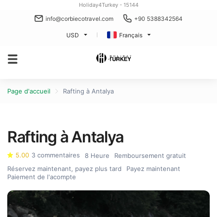
Holiday4Turkey - 15144
info@corbiecotravel.com
+90 5388342564
USD
Français
Page d'accueil
Rafting à Antalya
Rafting à Antalya
5.00
3 commentaires
8 Heure
Remboursement gratuit
Réservez maintenant, payez plus tard
Payez maintenant
Paiement de l'acompte