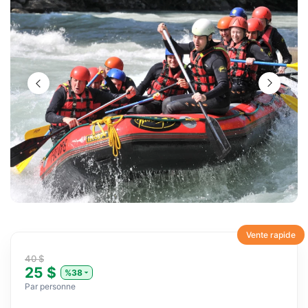
Vente rapide
40 $
25 $
%38
Par personne