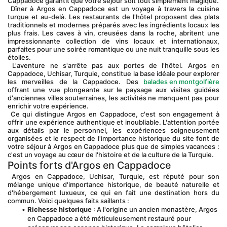
Cappadoce garantit que votre séjour soit tout simplement magique.
 Dîner à Argos en Cappadoce est un voyage à travers la cuisine 
turque et au-delà. Les restaurants de l'hôtel proposent des plats 
traditionnels et modernes préparés avec les ingrédients locaux les 
plus frais. Les caves à vin, creusées dans la roche, abritent une 
impressionnante collection de vins locaux et internationaux, 
parfaites pour une soirée romantique ou une nuit tranquille sous les 
étoiles.
 L'aventure ne s'arrête pas aux portes de l'hôtel. Argos en 
Cappadoce, Uchisar, Turquie, constitue la base idéale pour explorer 
les merveilles de la Cappadoce. Des 
balades en montgolfière
offrant une vue plongeante sur le paysage aux visites guidées 
d'anciennes villes souterraines, les activités ne manquent pas pour 
enrichir votre expérience.
 Ce qui distingue Argos en Cappadoce, c'est son engagement à 
offrir une expérience authentique et inoubliable. L'attention portée 
aux détails par le personnel, les expériences soigneusement 
organisées et le respect de l'importance historique du site font de 
votre séjour à Argos en Cappadoce plus que de simples vacances : 
c'est un voyage au cœur de l'histoire et de la culture de la Turquie.
Points forts d'Argos en Cappadoce
 Argos en Cappadoce, Uchisar, Turquie, est réputé pour son 
mélange unique d'importance historique, de beauté naturelle et 
d'hébergement luxueux, ce qui en fait une destination hors du 
commun. Voici quelques faits saillants :
Richesse historique
 : A l'origine un ancien monastère, Argos 
en Cappadoce a été méticuleusement restauré pour 