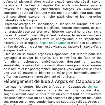
qu'une simple destination ; c'est une expérience chargée d'histoire, 
de luxe et d'une beauté inégalée. Cet article vous fera voyager à 
travers les paysages enchanteurs d'Argos en Cappadoce, 
soulignant pourquoi c'est une visite incontournable pour tous ceux 
qui souhaitent explorer le riche patrimoine et les merveilles 
naturelles de la Turquie.
 L'histoire d'Argos en Cappadoce, à Uchisar, en Turquie, est une 
tapisserie tissée à travers les siècles. Ancien monastère, ce site 
remarquable a été transformé en hôtel de luxe qui honore son riche 
passé. Aujourd'hui magnifiquement restauré, le réseau complexe 
de tunnels et de grottes offre un aperçu unique de l'importance 
historique de la région. 
Argos en Cappadoce
 n'est pas seulement 
un lieu de séjour ; c'est un musée vivant qui raconte l'histoire d'une 
époque révolue.
 Uchisar, où se trouve Argos en Cappadoce, est célèbre pour ses 
paysages à couper le souffle. Les cheminées de fées et les 
formations rocheuses emblématiques dressent un tableau 
surréaliste, ce qui en fait une destination idéale pour les amoureux 
de la nature et les photographes. Imaginez-vous vous réveiller avec 
une vue où nature et histoire se mélangent harmonieusement, 
offrant un panorama impressionnant et humiliant.
Hébergement de luxe à Argos en Cappadoce
 Le luxe rencontre l'histoire à Argos en Cappadoce, 
Uchisar
 , 
Turquie. Chaque chambre et suite est une œuvre d'art, 
soigneusement conçue pour offrir un confort tout en préservant 
l'essence historique du site. Des chambres élégamment meublées 
aux terrasses privées surplombant les superbes vallées, Argos en 