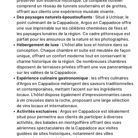
préserver son essence historique. Le complexe hôtelier 
comprend un réseau de tunnels souterrains et de grottes, 
offrant aux clients une expérience muséale vivante.
Des paysages naturels époustouflants
 : Situé à Uchisar, le 
point culminant de la Cappadoce, Argos en Cappadoce offre 
une vue imprenable sur les célèbres cheminées de fées et 
les paysages lunaires de la région. Ce cadre pittoresque est 
parfait pour les amoureux de la nature et les photographes.
Hébergement de luxe
 : L'hôtel allie luxe et histoire dans sa 
conception. Chaque chambre et suite est meublée de façon 
unique, offrant un confort moderne tout en conservant le 
charme historique de la région. De nombreuses chambres 
disposent de terrasses privées offrant une vue panoramique 
sur les vallées de la Cappadoce.
Expérience culinaire gastronomique
 : les offres culinaires 
d'Argos en Cappadoce mélangent des saveurs traditionnelles 
et contemporaines, mettant l'accent sur les ingrédients 
locaux. L'hôtel dispose également d'impressionnantes caves 
à vin creusées dans la roche, proposant une large sélection 
de vins locaux et internationaux.
Activités exclusives
 : Argos en Cappadoce est idéalement 
situé pour permettre aux clients de participer à diverses 
activités, des balades en montgolfière offrant des vues 
aériennes spectaculaires de la Cappadoce aux visites 
guidées de sites historiques, notamment des villes 