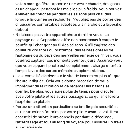
vol en montgolfière. Apportez une veste chaude, des gants 
et un chapeau pendant les mois les plus froids. Vous pouvez 
enlever les couches pendant les saisons plus chaudes 
lorsque la journée se réchauffe. N’oubliez pas de porter des 
chaussures confortables adaptées à la marche et à la position 
debout.
Ne laissez pas votre appareil photo derrière vous ! Le 
paysage de la Cappadoce offre des panoramas à couper le 
souffle qui changent au fil des saisons. Qu’il s’agisse des 
couleurs vibrantes du printemps, des teintes dorées de 
l’automne ou du pays des merveilles enneigé de l’hiver, vous 
voudrez capturer ces moments pour toujours. Assurez-vous 
que votre appareil photo est complètement chargé et prêt à 
l’emploi avec des cartes mémoire supplémentaires.
Il est conseillé d’arriver sur le site de lancement plus tôt que 
l’heure indiquée. Cela vous donne l’occasion de vous 
imprégner de l’excitation et de regarder les ballons se 
gonfler. De plus, vous aurez plus de temps pour discuter 
avec votre pilote et les autres passagers, ce qui améliorera 
l’expérience globale.
Portez une attention particulière au briefing de sécurité et 
aux instructions fournies par votre pilote avant le vol. Il est 
essentiel de suivre leurs conseils pendant le décollage, 
l’atterrissage et tout au long du voyage pour assurer un trajet 
sûr et agréable.