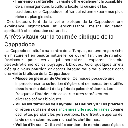
Immersion culturelle
 : La visite offre également la possibilité 
de s'immerger dans la culture locale, la cuisine et les 
traditions de la Cappadoce, offrant ainsi une expérience plus 
riche et plus globale.
 Ces facteurs font de la visite biblique de la Cappadoce une 
expérience significative et enrichissante, mêlant éducation, 
spiritualité et exploration culturelle.
Arrêts vitaux sur la tournée biblique de la 
Cappadoce
 La Cappadoce, située au centre de la Turquie, est une région riche 
en histoire et en beauté naturelle, ce qui en fait une destination 
fascinante pour ceux qui souhaitent explorer l'histoire 
paléochrétienne et les paysages bibliques. Voici quelques arrêts 
clés que vous pourriez envisager lorsque vous vous lancez dans 
une 
visite biblique de la Cappadoce
 :
Musée en plein air de Göreme
 : Ce musée possède une 
impressionnante collection d'églises et de monastères taillés 
dans la roche datant de la période paléochrétienne. Les 
fresques à l'intérieur de ces structures représentent 
diverses scènes bibliques.
Villes souterraines de Kaymakli et Derinkuyu
 : Les premiers 
chrétiens utilisaient ces 
anciennes villes souterraines
 comme 
cachettes pendant les persécutions. Ils offrent un aperçu de 
la vie des anciennes communautés chrétiennes.
Vallée d'Ihlara
 : Cette vallée contient de nombreuses églises 