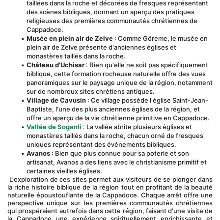
taillées dans la roche et décorées de fresques représentant 
des scènes bibliques, donnant un aperçu des pratiques 
religieuses des premières communautés chrétiennes de 
Cappadoce.
Musée en plein air de Zelve
 : Comme Göreme, le musée en 
plein air de Zelve présente d'anciennes églises et 
monastères taillés dans la roche.
Château d'Uchisar
 : Bien qu'elle ne soit pas spécifiquement 
biblique, cette formation rocheuse naturelle offre des vues 
panoramiques sur le paysage unique de la région, notamment 
sur de nombreux sites chrétiens antiques.
Village de Cavusin
 : Ce village possède l'église Saint-Jean-
Baptiste, l'une des plus anciennes églises de la région, et 
offre un aperçu de la vie chrétienne primitive en Cappadoce.
Vallée de Soganli
 : La vallée abrite plusieurs églises et 
monastères taillés dans la roche, chacun orné de fresques 
uniques représentant des événements bibliques.
Avanos
 : Bien que plus connue pour sa poterie et son 
artisanat, Avanos a des liens avec le christianisme primitif et 
certaines vieilles églises.
 L'exploration de ces sites permet aux visiteurs de se plonger dans 
la riche histoire biblique de la région tout en profitant de la beauté 
naturelle époustouflante de la Cappadoce. Chaque arrêt offre une 
perspective unique sur les premières communautés chrétiennes 
qui prospéraient autrefois dans cette région, faisant d'une visite de 
la Cappadoce une expérience spirituellement enrichissante et 