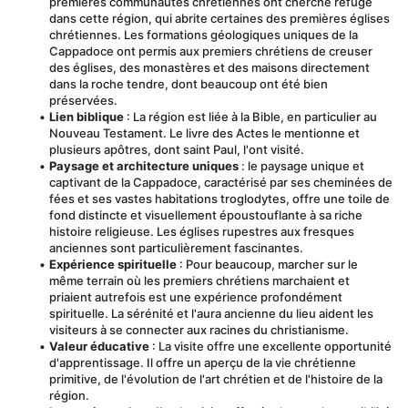
premières communautés chrétiennes ont cherché refuge 
dans cette région, qui abrite certaines des premières églises 
chrétiennes. Les formations géologiques uniques de la 
Cappadoce ont permis aux premiers chrétiens de creuser 
des églises, des monastères et des maisons directement 
dans la roche tendre, dont beaucoup ont été bien 
préservées.
Lien biblique
 : La région est liée à la Bible, en particulier au 
Nouveau Testament. Le livre des Actes le mentionne et 
plusieurs apôtres, dont saint Paul, l'ont visité.
Paysage et architecture uniques
 : le paysage unique et 
captivant de la Cappadoce, caractérisé par ses cheminées de 
fées et ses vastes habitations troglodytes, offre une toile de 
fond distincte et visuellement époustouflante à sa riche 
histoire religieuse. Les églises rupestres aux fresques 
anciennes sont particulièrement fascinantes.
Expérience spirituelle
 : Pour beaucoup, marcher sur le 
même terrain où les premiers chrétiens marchaient et 
priaient autrefois est une expérience profondément 
spirituelle. La sérénité et l'aura ancienne du lieu aident les 
visiteurs à se connecter aux racines du christianisme.
Valeur éducative
 : La visite offre une excellente opportunité 
d'apprentissage. Il offre un aperçu de la vie chrétienne 
primitive, de l'évolution de l'art chrétien et de l'histoire de la 
région.