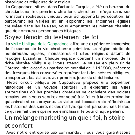
historique et religieuse de la région.
 La Cappadoce, située dans l'actuelle Turquie, a été un berceau du 
christianisme, les premiers chrétiens cherchant refuge dans ses 
formations rocheuses uniques pour échapper à la persécution. En 
parcourant les vallées et en explorant les anciennes églises 
creusées dans les falaises, vous empruntez les mêmes chemins 
que de nombreux personnages bibliques.
Soyez témoin du testament de foi
 La 
visite biblique de la Cappadoce
 offre une expérience immersive 
de l'essence de la vie chrétienne primitive. La région abrite de 
nombreuses églises, monastères et sites religieux datant de 
l'époque byzantine. Chaque espace contient un morceau de la 
riche histoire biblique qui vous attend. Le musée en plein air de 
Göreme, site classé au patrimoine mondial de l'UNESCO, présente 
des fresques bien conservées représentant des scènes bibliques, 
transportant les visiteurs aux premiers jours du christianisme.
 Notre circuit biblique en Cappadoce propose une expédition 
historique et un voyage spirituel. En explorant les villes 
souterraines où les premiers chrétiens se cachaient des soldats 
romains, vous vous sentirez connecté à la foi et à la détermination 
qui animaient ces croyants. La visite est l'occasion de réfléchir sur 
les histoires des saints et des martyrs qui ont parcouru ces terres, 
ce qui en fait une expérience enrichissante pour chaque pèlerin.
Un mélange marketing unique : foi, histoire 
et confort
 Avec notre entreprise aux commandes, nous vous garantissons 