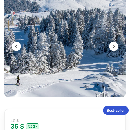
Best-seller
45 $
35 $
%22