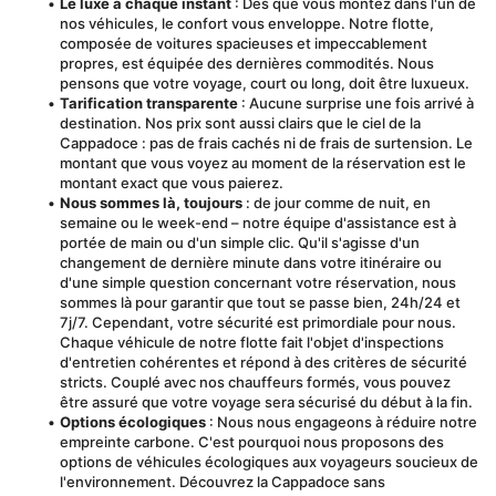
Le luxe à chaque instant
 : Dès que vous montez dans l'un de 
nos véhicules, le confort vous enveloppe. Notre flotte, 
composée de voitures spacieuses et impeccablement 
propres, est équipée des dernières commodités. Nous 
pensons que votre voyage, court ou long, doit être luxueux.
Tarification transparente
 : Aucune surprise une fois arrivé à 
destination. Nos prix sont aussi clairs que le ciel de la 
Cappadoce : pas de frais cachés ni de frais de surtension. Le 
montant que vous voyez au moment de la réservation est le 
montant exact que vous paierez.
Nous sommes là, toujours
 : de jour comme de nuit, en 
semaine ou le week-end – notre équipe d'assistance est à 
portée de main ou d'un simple clic. Qu'il s'agisse d'un 
changement de dernière minute dans votre itinéraire ou 
d'une simple question concernant votre réservation, nous 
sommes là pour garantir que tout se passe bien, 24h/24 et 
7j/7. Cependant, votre sécurité est primordiale pour nous. 
Chaque véhicule de notre flotte fait l'objet d'inspections 
d'entretien cohérentes et répond à des critères de sécurité 
stricts. Couplé avec nos chauffeurs formés, vous pouvez 
être assuré que votre voyage sera sécurisé du début à la fin.
Options écologiques
 : Nous nous engageons à réduire notre 
empreinte carbone. C'est pourquoi nous proposons des 
options de véhicules écologiques aux voyageurs soucieux de 
l'environnement. Découvrez la Cappadoce sans 