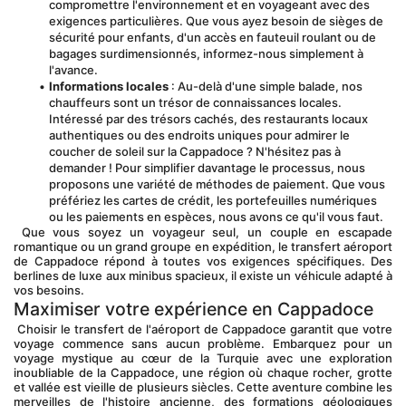
compromettre l'environnement et en voyageant avec des 
exigences particulières. Que vous ayez besoin de sièges de 
sécurité pour enfants, d'un accès en fauteuil roulant ou de 
bagages surdimensionnés, informez-nous simplement à 
l'avance.
Informations locales
 : Au-delà d'une simple balade, nos 
chauffeurs sont un trésor de connaissances locales. 
Intéressé par des trésors cachés, des restaurants locaux 
authentiques ou des endroits uniques pour admirer le 
coucher de soleil sur la Cappadoce ? N'hésitez pas à 
demander ! Pour simplifier davantage le processus, nous 
proposons une variété de méthodes de paiement. Que vous 
préfériez les cartes de crédit, les portefeuilles numériques 
ou les paiements en espèces, nous avons ce qu'il vous faut.
 Que vous soyez un voyageur seul, un couple en escapade 
romantique ou un grand groupe en expédition, le transfert aéroport 
de Cappadoce répond à toutes vos exigences spécifiques. Des 
berlines de luxe aux minibus spacieux, il existe un véhicule adapté à 
vos besoins.
Maximiser votre expérience en Cappadoce
 Choisir le transfert de l'aéroport de Cappadoce garantit que votre 
voyage commence sans aucun problème. Embarquez pour un 
voyage mystique au cœur de la Turquie avec une exploration 
inoubliable de la Cappadoce, une région où chaque rocher, grotte 
et vallée est vieille de plusieurs siècles. Cette aventure combine les 
merveilles de l'histoire ancienne, des formations géologiques 