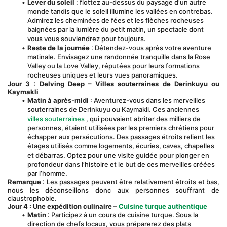
Lever du soleil
 : flottez au-dessus du paysage d'un autre 
monde tandis que le soleil illumine les vallées en contrebas. 
Admirez les cheminées de fées et les flèches rocheuses 
baignées par la lumière du petit matin, un spectacle dont 
vous vous souviendrez pour toujours.
Reste de la journée
 : Détendez-vous après votre aventure 
matinale. Envisagez une randonnée tranquille dans la Rose 
Valley ou la Love Valley, réputées pour leurs formations 
rocheuses uniques et leurs vues panoramiques.
Jour 3 : Delving Deep – Villes souterraines de Derinkuyu ou 
Kaymakli
Matin à après-midi
 : Aventurez-vous dans les merveilles 
souterraines de Derinkuyu ou Kaymakli. Ces anciennes 
villes souterraines
 , qui pouvaient abriter des milliers de 
personnes, étaient utilisées par les premiers chrétiens pour 
échapper aux persécutions. Des passages étroits relient les 
étages utilisés comme logements, écuries, caves, chapelles 
et débarras. Optez pour une visite guidée pour plonger en 
profondeur dans l’histoire et le but de ces merveilles créées 
par l’homme.
Remarque
 : Les passages peuvent être relativement étroits et bas, 
nous les déconseillons donc aux personnes souffrant de 
claustrophobie.
Jour 4 : Une expédition culinaire –
Cuisine turque authentique
Matin
 : Participez à un cours de cuisine turque. Sous la 
direction de chefs locaux, vous préparerez des plats 