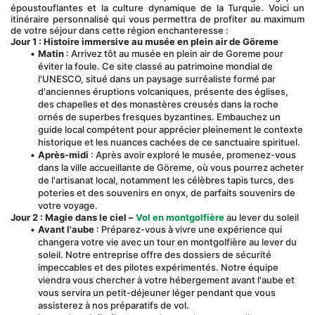
époustouflantes et la culture dynamique de la Turquie. Voici un 
itinéraire personnalisé qui vous permettra de profiter au maximum 
de votre séjour dans cette région enchanteresse :
Jour 1 : Histoire immersive au musée en plein air de Göreme
Matin
 : Arrivez tôt au musée en plein air de Goreme pour 
éviter la foule. Ce site classé au patrimoine mondial de 
l'UNESCO, situé dans un paysage surréaliste formé par 
d'anciennes éruptions volcaniques, présente des églises, 
des chapelles et des monastères creusés dans la roche 
ornés de superbes fresques byzantines. Embauchez un 
guide local compétent pour apprécier pleinement le contexte 
historique et les nuances cachées de ce sanctuaire spirituel.
Après-midi
 : Après avoir exploré le musée, promenez-vous 
dans la ville accueillante de Göreme, où vous pourrez acheter 
de l'artisanat local, notamment les célèbres tapis turcs, des 
poteries et des souvenirs en onyx, de parfaits souvenirs de 
votre voyage.
Jour 2 : Magie dans le ciel –
Vol en montgolfière
 au lever du soleil
Avant l'aube
 : Préparez-vous à vivre une expérience qui 
changera votre vie avec un tour en montgolfière au lever du 
soleil. Notre entreprise offre des dossiers de sécurité 
impeccables et des pilotes expérimentés. Notre équipe 
viendra vous chercher à votre hébergement avant l'aube et 
vous servira un petit-déjeuner léger pendant que vous 
assisterez à nos préparatifs de vol.