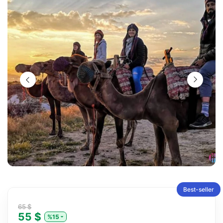
Best-seller
65 $
55 $
%15