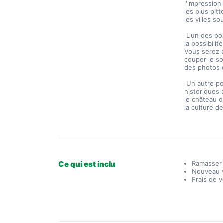
l'impression
les plus pi
les villes s
 L'un des po
la possibili
Vous serez 
couper le so
des photos d
 Un autre point fort de la visite est la possibilité de visiter certains des sites 
historiques 
le château d
la culture d
Ce qui est inclu
Ramasser
Nouveau v
Frais de v