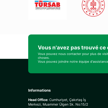
Vous n'avez pas trouvé ce
Vous pouvez nous contacter pour plus de visi
choses.
Vous pouvez joindre notre équipe d'assistance
Informations
Head Office:
Cumhuriyet, Çakırtaş İş
Merkezi, Muammer Ülgen Sk. No:15/2