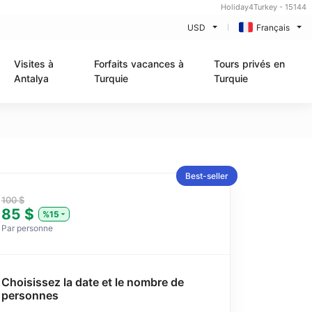
Holiday4Turkey - 15144
USD
Français
Visites à
Forfaits vacances à
Tours privés en
Antalya
Turquie
Turquie
Best-seller
100 $
85 $
%15
Par personne
Choisissez la date et le nombre de
personnes