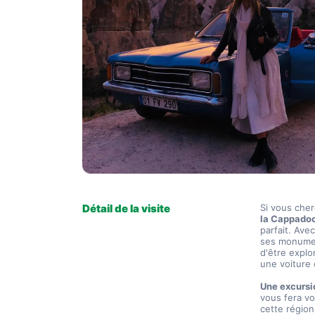
Détail de la visite
la Cappado
parfait. Ave
ses monument
d'être explo
une voiture 
Une excursi
vous fera vo
cette région