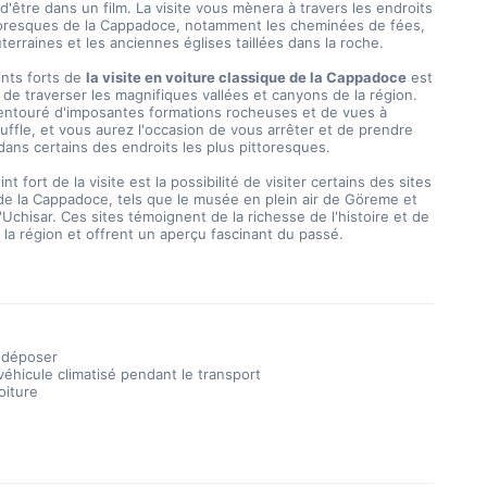
 d'être dans un film. La visite vous mènera à travers les endroits 
ttoresques de la Cappadoce, notamment les cheminées de fées, 
outerraines et les anciennes églises taillées dans la roche.
ints forts de 
la visite en voiture classique de la Cappadoce
 est 
té de traverser les magnifiques vallées et canyons de la région. 
entouré d'imposantes formations rocheuses et de vues à 
uffle, et vous aurez l'occasion de vous arrêter et de prendre 
ans certains des endroits les plus pittoresques.
de la Cappadoce, tels que le musée en plein air de Göreme et 
'Uchisar. Ces sites témoignent de la richesse de l'histoire et de 
e la région et offrent un aperçu fascinant du passé.
 déposer
éhicule climatisé pendant le transport
oiture