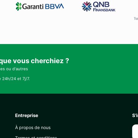
 que vous cherchiez ?
tes ou d'autres
 24h/24 et 7j/7.
Entreprise
S'
À propos de nous
Termes et conditions