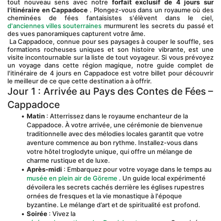
tout nouveau sens avec notre 
forfait exclusif de 4 jours sur 
l'itinéraire en Cappadoce
 . Plongez-vous dans un royaume où des 
cheminées de fées fantaisistes s'élèvent dans le ciel, 
d'anciennes villes souterraines
 murmurent les secrets du passé et 
des vues panoramiques capturent votre âme.
 La Cappadoce, connue pour ses paysages à couper le souffle, ses 
formations rocheuses uniques et son histoire vibrante, est une 
visite incontournable sur la liste de tout voyageur. Si vous prévoyez 
un voyage dans cette région magique, notre guide complet de 
l'itinéraire de 4 jours en Cappadoce est votre billet pour découvrir 
le meilleur de ce que cette destination a à offrir.
Jour 1 : Arrivée au Pays des Contes de Fées – 
Cappadoce
Matin
 : Atterrissez dans le royaume enchanteur de la 
Cappadoce. À votre arrivée, une cérémonie de bienvenue 
traditionnelle avec des mélodies locales garantit que votre 
aventure commence au bon rythme. Installez-vous dans 
votre hôtel troglodyte unique, qui offre un mélange de 
charme rustique et de luxe.
Après-midi
 : Embarquez pour votre voyage dans le temps au 
musée en plein air de Göreme
 . Un guide local expérimenté 
dévoilera les secrets cachés derrière les églises rupestres 
ornées de fresques et la vie monastique à l'époque 
byzantine. Le mélange d’art et de spiritualité est profond.
Soirée
 : Vivez la 