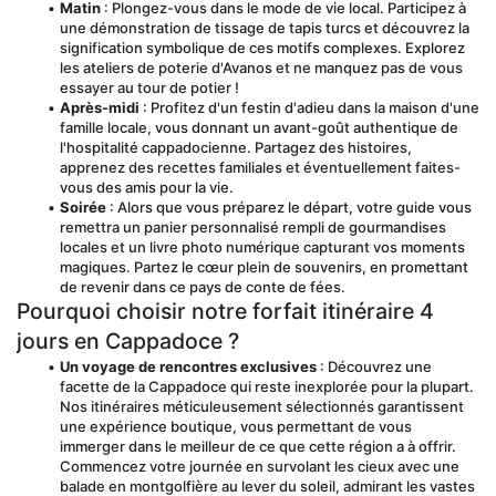
Matin
 : Plongez-vous dans le mode de vie local. Participez à 
une démonstration de tissage de tapis turcs et découvrez la 
signification symbolique de ces motifs complexes. Explorez 
les ateliers de poterie d'Avanos et ne manquez pas de vous 
essayer au tour de potier !
Après-midi
 : Profitez d'un festin d'adieu dans la maison d'une 
famille locale, vous donnant un avant-goût authentique de 
l'hospitalité cappadocienne. Partagez des histoires, 
apprenez des recettes familiales et éventuellement faites-
vous des amis pour la vie.
Soirée
 : Alors que vous préparez le départ, votre guide vous 
remettra un panier personnalisé rempli de gourmandises 
locales et un livre photo numérique capturant vos moments 
magiques. Partez le cœur plein de souvenirs, en promettant 
de revenir dans ce pays de conte de fées.
Pourquoi choisir notre forfait itinéraire 4 
jours en Cappadoce ?
Un voyage de rencontres exclusives
 : Découvrez une 
facette de la Cappadoce qui reste inexplorée pour la plupart. 
Nos itinéraires méticuleusement sélectionnés garantissent 
une expérience boutique, vous permettant de vous 
immerger dans le meilleur de ce que cette région a à offrir. 
Commencez votre journée en survolant les cieux avec une 
balade en montgolfière au lever du soleil, admirant les vastes 