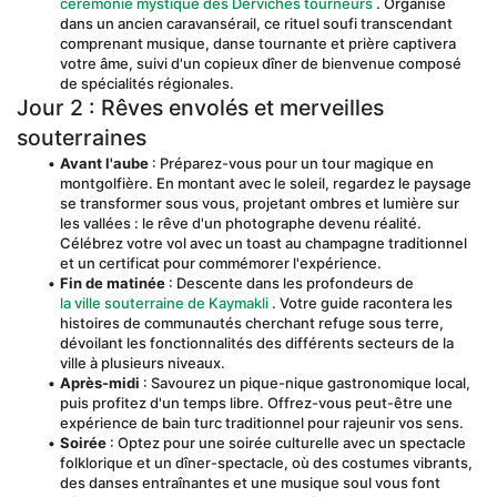
cérémonie mystique des Derviches tourneurs
 . Organisé 
dans un ancien caravansérail, ce rituel soufi transcendant 
comprenant musique, danse tournante et prière captivera 
votre âme, suivi d'un copieux dîner de bienvenue composé 
de spécialités régionales.
Jour 2 : Rêves envolés et merveilles 
souterraines
Avant l'aube
 : Préparez-vous pour un tour magique en 
montgolfière. En montant avec le soleil, regardez le paysage 
se transformer sous vous, projetant ombres et lumière sur 
les vallées : le rêve d'un photographe devenu réalité. 
Célébrez votre vol avec un toast au champagne traditionnel 
et un certificat pour commémorer l'expérience.
Fin de matinée
 : Descente dans les profondeurs de 
la ville souterraine de Kaymakli
 . Votre guide racontera les 
histoires de communautés cherchant refuge sous terre, 
dévoilant les fonctionnalités des différents secteurs de la 
ville à plusieurs niveaux.
Après-midi
 : Savourez un pique-nique gastronomique local, 
puis profitez d'un temps libre. Offrez-vous peut-être une 
expérience de bain turc traditionnel pour rajeunir vos sens.
Soirée
 : Optez pour une soirée culturelle avec un spectacle 
folklorique et un dîner-spectacle, où des costumes vibrants, 
des danses entraînantes et une musique soul vous font 