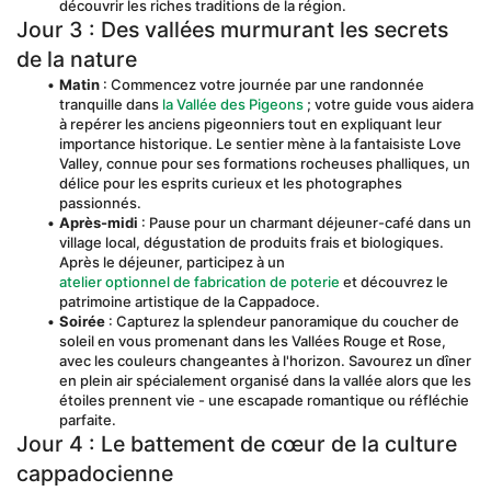
découvrir les riches traditions de la région.
Jour 3 : Des vallées murmurant les secrets 
de la nature
Matin
 : Commencez votre journée par une randonnée 
tranquille dans 
la Vallée des Pigeons
 ; votre guide vous aidera 
à repérer les anciens pigeonniers tout en expliquant leur 
importance historique. Le sentier mène à la fantaisiste Love 
Valley, connue pour ses formations rocheuses phalliques, un 
délice pour les esprits curieux et les photographes 
passionnés.
Après-midi
 : Pause pour un charmant déjeuner-café dans un 
village local, dégustation de produits frais et biologiques. 
Après le déjeuner, participez à un 
atelier optionnel de fabrication de poterie
 et découvrez le 
patrimoine artistique de la Cappadoce.
Soirée
 : Capturez la splendeur panoramique du coucher de 
soleil en vous promenant dans les Vallées Rouge et Rose, 
avec les couleurs changeantes à l'horizon. Savourez un dîner 
en plein air spécialement organisé dans la vallée alors que les 
étoiles prennent vie - une escapade romantique ou réfléchie 
parfaite.
Jour 4 : Le battement de cœur de la culture 
cappadocienne