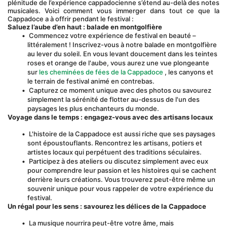
plénitude de l’expérience cappadocienne s’étend au-delà des notes 
musicales. Voici comment vous immerger dans tout ce que la 
Cappadoce a à offrir pendant le festival :
Saluez l’aube d’en haut : balade en montgolfière
 Commencez votre expérience de festival en beauté – 
littéralement ! Inscrivez-vous à notre balade en montgolfière 
au lever du soleil. En vous levant doucement dans les teintes 
roses et orange de l'aube, vous aurez une vue plongeante 
sur 
les cheminées de fées de la Cappadoce
 , les canyons et 
le terrain de festival animé en contrebas.
 Capturez ce moment unique avec des photos ou savourez 
simplement la sérénité de flotter au-dessus de l'un des 
paysages les plus enchanteurs du monde.
Voyage dans le temps : engagez-vous avec des artisans locaux
 L'histoire de la Cappadoce est aussi riche que ses paysages 
sont époustouflants. Rencontrez les artisans, potiers et 
artistes locaux qui perpétuent des traditions séculaires.
 Participez à des ateliers ou discutez simplement avec eux 
pour comprendre leur passion et les histoires qui se cachent 
derrière leurs créations. Vous trouverez peut-être même un 
souvenir unique pour vous rappeler de votre expérience du 
festival.
Un régal pour les sens : savourez les délices de la Cappadoce
 La musique nourrira peut-être votre âme, mais 