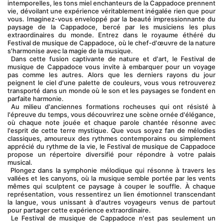
intemporelles, les tons miel enchanteurs de la Cappadoce prennent 
vie, dévoilant une expérience véritablement inégalée rien que pour 
vous. Imaginez-vous enveloppé par la beauté impressionnante du 
paysage de la Cappadoce, bercé par les musiciens les plus 
extraordinaires du monde. Entrez dans le royaume éthéré du 
Festival de musique de Cappadoce, où le chef-d'œuvre de la nature 
s'harmonise avec la magie de la musique.
 Dans cette fusion captivante de nature et d'art, le Festival de 
musique de Cappadoce vous invite à embarquer pour un voyage 
pas comme les autres. Alors que les derniers rayons du jour 
peignent le ciel d'une palette de couleurs, vous vous retrouverez 
transporté dans un monde où le son et les paysages se fondent en 
parfaite harmonie.
 Au milieu d'anciennes formations rocheuses qui ont résisté à 
l'épreuve du temps, vous découvrirez une scène ornée d'élégance, 
où chaque note jouée et chaque parole chantée résonne avec 
l'esprit de cette terre mystique. Que vous soyez fan de mélodies 
classiques, amoureux des rythmes contemporains ou simplement 
apprécié du rythme de la vie, le Festival de musique de Cappadoce 
propose un répertoire diversifié pour répondre à votre palais 
musical.
 Plongez dans la symphonie mélodique qui résonne à travers les 
vallées et les canyons, où la musique semble portée par les vents 
mêmes qui sculptent ce paysage à couper le souffle. À chaque 
représentation, vous ressentirez un lien émotionnel transcendant 
la langue, vous unissant à d'autres voyageurs venus de partout 
pour partager cette expérience extraordinaire.
 Le Festival de musique de Cappadoce n'est pas seulement un 