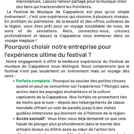
impromptues. Laissez l’amour partagé pour la musique créer 
des liens qui transcendent les frontières.
 Le Festival de Musique de Cappadoce est plus qu'un simple 
événement ; c'est une expérience qui résonne à plusieurs niveaux. 
En profitant du patrimoine, de la beauté et des offres culinaires de 
la région, vous êtes prêt pour un voyage inoubliable de vues, de 
sons et de sensations. Alors, connectez-vous, creusez 
profondément et laissez la Cappadoce vous emmener dans un 
voyage magique !
Pourquoi choisir notre entreprise pour 
l'expérience ultime du festival ?
 Notre engagement à offrir la meilleure expérience du Festival de 
musique de Cappadoce nous distingue. Nous comprenons que le 
festival n'est pas seulement un événement mais un voyage des 
sens :
Forfaits complets
 : Pourquoi se soucier des petites choses 
quand on peut se concentrer sur l'expérience ? Plongez sans 
accroc dans les paysages enchanteurs et la culture 
captivante de la Cappadoce. Nos forfaits ne promettent rien 
de moins que le luxe – depuis des hébergements de classe 
mondiale offrant un coin de paradis jusqu'à des visites 
guidées immersives qui donnent vie à l'histoire de la région.
Accès exclusif
 : Vous êtes-vous déjà demandé ce que cela 
faisait de plonger plus profondément dans le monde des 
artisans locaux ou d'être assis au cœur de l'action lors 