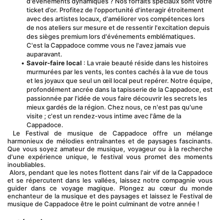
d'événements dynamiques ? Nos forfaits spéciaux sont votre 
ticket d’or. Profitez de l'opportunité d'interagir étroitement 
avec des artistes locaux, d'améliorer vos compétences lors 
de nos ateliers sur mesure et de ressentir l'excitation depuis 
des sièges premium lors d'événements emblématiques. 
C'est la Cappadoce comme vous ne l'avez jamais vue 
auparavant.
Savoir-faire local
 : La vraie beauté réside dans les histoires 
murmurées par les vents, les contes cachés à la vue de tous 
et les joyaux que seul un œil local peut repérer. Notre équipe, 
profondément ancrée dans la tapisserie de la Cappadoce, est 
passionnée par l'idée de vous faire découvrir les secrets les 
mieux gardés de la région. Chez nous, ce n'est pas qu'une 
visite ; c'est un rendez-vous intime avec l'âme de la 
Cappadoce.
 Le Festival de musique de Cappadoce offre un mélange 
harmonieux de mélodies entraînantes et de paysages fascinants. 
Que vous soyez amateur de musique, voyageur ou à la recherche 
d'une expérience unique, le festival vous promet des moments 
inoubliables.
 Alors, pendant que les notes flottent dans l'air vif de la Cappadoce 
et se répercutent dans les vallées, laissez notre compagnie vous 
guider dans ce voyage magique. Plongez au cœur du monde 
enchanteur de la musique et des paysages et laissez le Festival de 
musique de Cappadoce être le point culminant de votre année !