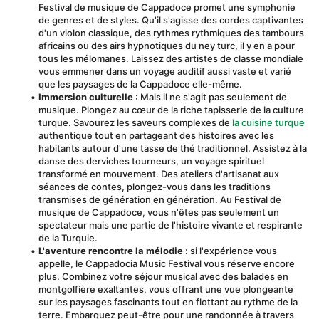
Festival de musique de Cappadoce promet une symphonie 
de genres et de styles. Qu'il s'agisse des cordes captivantes 
d'un violon classique, des rythmes rythmiques des tambours 
africains ou des airs hypnotiques du ney turc, il y en a pour 
tous les mélomanes. Laissez des artistes de classe mondiale 
vous emmener dans un voyage auditif aussi vaste et varié 
que les paysages de la Cappadoce elle-même.
Immersion culturelle
 : Mais il ne s'agit pas seulement de 
musique. Plongez au cœur de la riche tapisserie de la culture 
turque. Savourez les saveurs complexes de 
la cuisine turque
authentique tout en partageant des histoires avec les 
habitants autour d'une tasse de thé traditionnel. Assistez à la 
danse des derviches tourneurs, un voyage spirituel 
transformé en mouvement. Des ateliers d'artisanat aux 
séances de contes, plongez-vous dans les traditions 
transmises de génération en génération. Au Festival de 
musique de Cappadoce, vous n'êtes pas seulement un 
spectateur mais une partie de l'histoire vivante et respirante 
de la Turquie.
L'aventure rencontre la mélodie
 : si l'expérience vous 
appelle, le Cappadocia Music Festival vous réserve encore 
plus. Combinez votre séjour musical avec des balades en 
montgolfière exaltantes, vous offrant une vue plongeante 
sur les paysages fascinants tout en flottant au rythme de la 
terre. Embarquez peut-être pour une randonnée à travers 