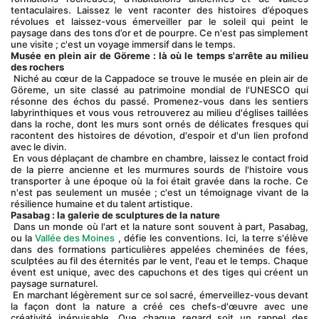
tentaculaires. Laissez le vent raconter des histoires d’époques 
révolues et laissez-vous émerveiller par le soleil qui peint le 
paysage dans des tons d’or et de pourpre. Ce n'est pas simplement 
une visite ; c'est un voyage immersif dans le temps.
Musée en plein air de Göreme : là où le temps s'arrête au milieu 
des rochers
 Niché au cœur de la Cappadoce se trouve le musée en plein air de 
Göreme, un site classé au patrimoine mondial de l'UNESCO qui 
résonne des échos du passé. Promenez-vous dans les sentiers 
labyrinthiques et vous vous retrouverez au milieu d'églises taillées 
dans la roche, dont les murs sont ornés de délicates fresques qui 
racontent des histoires de dévotion, d'espoir et d'un lien profond 
avec le divin.
 En vous déplaçant de chambre en chambre, laissez le contact froid 
de la pierre ancienne et les murmures sourds de l'histoire vous 
transporter à une époque où la foi était gravée dans la roche. Ce 
n'est pas seulement un musée ; c'est un témoignage vivant de la 
résilience humaine et du talent artistique.
Pasabag : la galerie de sculptures de la nature
 Dans un monde où l'art et la nature sont souvent à part, Pasabag, 
ou la 
Vallée des Moines
 , défie les conventions. Ici, la terre s'élève 
dans des formations particulières appelées cheminées de fées, 
sculptées au fil des éternités par le vent, l'eau et le temps. Chaque 
évent est unique, avec des capuchons et des tiges qui créent un 
paysage surnaturel.
 En marchant légèrement sur ce sol sacré, émerveillez-vous devant 
la façon dont la nature a créé ces chefs-d'œuvre avec une 
créativité inépuisable. Que chaque regard soit un rappel des 