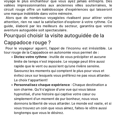
voyage le plus enchanteur que vous ayez jamais entrepris. Des 
vallées impressionnantes aux anciennes villes souterraines, le 
circuit rouge offre un kaléidoscope d'expériences qui laisseront 
une marque indélébile dans votre mémoire.
 Alors que de nombreux voyagistes rivalisent pour attirer votre 
attention, rien ne vaut la satisfaction d'explorer à votre rythme. Ce 
guide, élaboré par les meilleurs du secteur, garantira que votre 
aventure autoguidée soit spectaculaire.
Pourquoi choisir la visite autoguidée de la 
Cappadoce rouge ?
 Pour le voyageur aguerri, l’appel de l’inconnu est irrésistible. Le 
tour rouge de la Cappadoce en autonomie vous permet de :
Dictez votre rythme
 : inutile de vous précipiter et aucune 
limite de temps n'est imposée. Le voyage peut être aussi 
rapide que le vent ou aussi lent qu’une rivière sereine. 
Savourez les moments qui comptent le plus pour vous et 
évitez ceux sur lesquels vous préférez ne pas vous attarder. 
Le choix t'appartient!
Personnalisez chaque expérience
 : Chaque destination a 
son charme. Qu'il s'agisse d'une vue qui vous laisse 
hypnotisé, d'une histoire qui captive votre cœur ou 
simplement d'un moment de pur bonheur, nous vous 
donnons la liberté de vous attarder. Le monde est vaste, et si 
vous trouvez un coin que vous aimez, faites-le vôtre aussi 
longtemps que vous le désirez.