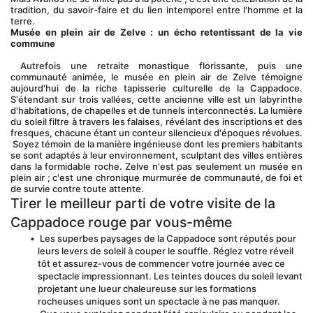
tradition, du savoir-faire et du lien intemporel entre l'homme et la 
terre.
Musée en plein air de Zelve : un écho retentissant de la vie 
commune
 Autrefois une retraite monastique florissante, puis une 
communauté animée, le musée en plein air de Zelve témoigne 
aujourd'hui de la riche tapisserie culturelle de la Cappadoce. 
S'étendant sur trois vallées, cette ancienne ville est un labyrinthe 
d'habitations, de chapelles et de tunnels interconnectés. La lumière 
du soleil filtre à travers les falaises, révélant des inscriptions et des 
fresques, chacune étant un conteur silencieux d'époques révolues.
 Soyez témoin de la manière ingénieuse dont les premiers habitants 
se sont adaptés à leur environnement, sculptant des villes entières 
dans la formidable roche. Zelve n'est pas seulement un musée en 
plein air ; c'est une chronique murmurée de communauté, de foi et 
de survie contre toute attente.
Tirer le meilleur parti de votre visite de la 
Cappadoce rouge par vous-même
 Les superbes paysages de la Cappadoce sont réputés pour 
leurs levers de soleil à couper le souffle. Réglez votre réveil 
tôt et assurez-vous de commencer votre journée avec ce 
spectacle impressionnant. Les teintes douces du soleil levant 
projetant une lueur chaleureuse sur les formations 
rocheuses uniques sont un spectacle à ne pas manquer.