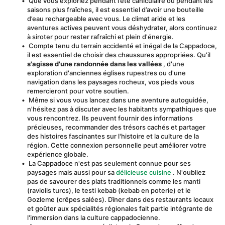
 Que vous exploriez pendant l’été caniculaire ou pendant les 
saisons plus fraîches, il est essentiel d’avoir une bouteille 
d’eau rechargeable avec vous. Le climat aride et les 
aventures actives peuvent vous déshydrater, alors continuez 
à siroter pour rester rafraîchi et plein d'énergie.
 Compte tenu du terrain accidenté et inégal de la Cappadoce, 
il est essentiel de choisir des chaussures appropriées. Qu'il 
s'agisse d'une randonnée dans les vallées
 , d'une 
exploration d'anciennes églises rupestres ou d'une 
navigation dans les paysages rocheux, vos pieds vous 
remercieront pour votre soutien.
 Même si vous vous lancez dans une aventure autoguidée, 
n'hésitez pas à discuter avec les habitants sympathiques que 
vous rencontrez. Ils peuvent fournir des informations 
précieuses, recommander des trésors cachés et partager 
des histoires fascinantes sur l'histoire et la culture de la 
région. Cette connexion personnelle peut améliorer votre 
expérience globale.
 La Cappadoce n'est pas seulement connue pour ses 
paysages mais aussi pour sa 
délicieuse cuisine
 . N'oubliez 
pas de savourer des plats traditionnels comme les manti 
(raviolis turcs), le testi kebab (kebab en poterie) et le 
Gozleme (crêpes salées). Dîner dans des restaurants locaux 
et goûter aux spécialités régionales fait partie intégrante de 
l'immersion dans la culture cappadocienne.