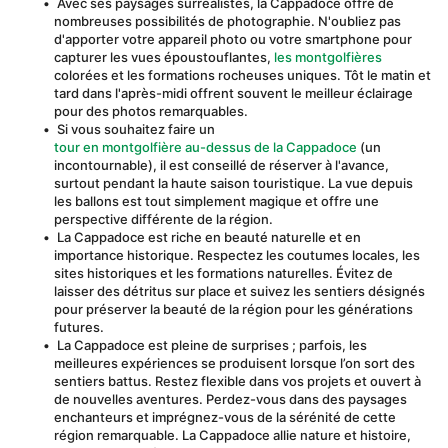
 Avec ses paysages surréalistes, la Cappadoce offre de 
nombreuses possibilités de photographie. N'oubliez pas 
d'apporter votre appareil photo ou votre smartphone pour 
capturer les vues époustouflantes, 
les montgolfières
colorées et les formations rocheuses uniques. Tôt le matin et 
tard dans l'après-midi offrent souvent le meilleur éclairage 
pour des photos remarquables.
 Si vous souhaitez faire un 
tour en montgolfière au-dessus de la Cappadoce
 (un 
incontournable), il est conseillé de réserver à l'avance, 
surtout pendant la haute saison touristique. La vue depuis 
les ballons est tout simplement magique et offre une 
perspective différente de la région.
 La Cappadoce est riche en beauté naturelle et en 
importance historique. Respectez les coutumes locales, les 
sites historiques et les formations naturelles. Évitez de 
laisser des détritus sur place et suivez les sentiers désignés 
pour préserver la beauté de la région pour les générations 
futures.
 La Cappadoce est pleine de surprises ; parfois, les 
meilleures expériences se produisent lorsque l’on sort des 
sentiers battus. Restez flexible dans vos projets et ouvert à 
de nouvelles aventures. Perdez-vous dans des paysages 
enchanteurs et imprégnez-vous de la sérénité de cette 
région remarquable. La Cappadoce allie nature et histoire, 