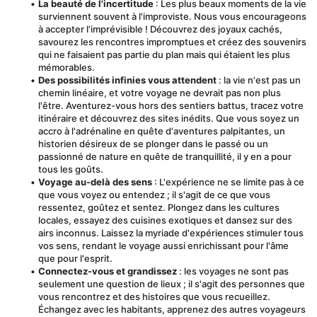
La beauté de l'incertitude
 : Les plus beaux moments de la vie 
surviennent souvent à l'improviste. Nous vous encourageons 
à accepter l’imprévisible ! Découvrez des joyaux cachés, 
savourez les rencontres impromptues et créez des souvenirs 
qui ne faisaient pas partie du plan mais qui étaient les plus 
mémorables.
Des possibilités infinies vous attendent
 : la vie n'est pas un 
chemin linéaire, et votre voyage ne devrait pas non plus 
l'être. Aventurez-vous hors des sentiers battus, tracez votre 
itinéraire et découvrez des sites inédits. Que vous soyez un 
accro à l'adrénaline en quête d'aventures palpitantes, un 
historien désireux de se plonger dans le passé ou un 
passionné de nature en quête de tranquillité, il y en a pour 
tous les goûts.
Voyage au-delà des sens
 : L'expérience ne se limite pas à ce 
que vous voyez ou entendez ; il s'agit de ce que vous 
ressentez, goûtez et sentez. Plongez dans les cultures 
locales, essayez des cuisines exotiques et dansez sur des 
airs inconnus. Laissez la myriade d'expériences stimuler tous 
vos sens, rendant le voyage aussi enrichissant pour l'âme 
que pour l'esprit.
Connectez-vous et grandissez
 : les voyages ne sont pas 
seulement une question de lieux ; il s'agit des personnes que 
vous rencontrez et des histoires que vous recueillez. 
Échangez avec les habitants, apprenez des autres voyageurs 