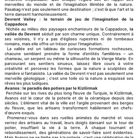
merveilles du monde et de l'imagination illimitée de la nature. 
Pasabag n'est pas seulement une destination ; c'est là que l'art et la 
terre dansent harmonieusement.
Devrent Valley : le terrain de jeu de l'imagination de la 
Cappadoce
 Nichée au milieu des paysages enchanteurs de la Cappadoce, 
la 
vallée du Devrent
 séduit par son charme unique. Contrairement à 
ses voisines, il n'y a pas d'églises rupestres ni de tombeaux 
romains, mais elle offre un trésor pour l'imagination.
 La vallée est un tableau de curieuses formations rocheuses, 
chacune semblant prendre la forme d’entités familières – un 
chameau, un serpent ou même la silhouette de la Vierge Marie. En 
parcourant ses sentiers sinueux, laissez libre cours à votre 
créativité et percevez les formes que la nature a sculptées de 
manière si fantaisiste. La vallée du Devrent n'est pas seulement une 
merveille géologique ; c'est une toile où la nature a esquissé ses 
rêves les plus ludiques.
Avanos : le paradis des potiers par le Kizilirmak
 Perchée sur les rives du plus long fleuve de Turquie, le Kizilirmak, 
Avanos est le cœur de la poterie et de la céramique depuis des 
siècles. L'élément vital de la ville est l'argile provenant des berges 
du fleuve, que les artisans transforment habilement en chefs-
d'œuvre exquis.
 Promenez-vous dans ses ruelles animées du marché et vous 
verrez des artisans au travail, leurs doigts dansant sur le tour de 
potier, insufflant la vie à la terre. À chaque tournant et 
rebondissement, des générations de savoir-faire sont évidentes. 
Mais Avanos ne se limite pas à la poterie ; c'est une célébration de la 