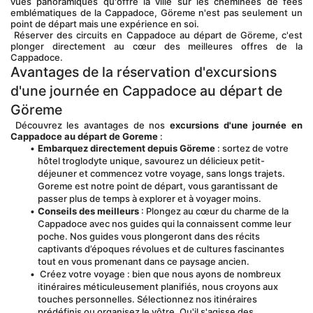
vues panoramiques qu'offre la ville sur les cheminées de fées 
emblématiques de la Cappadoce, Göreme n'est pas seulement un 
point de départ mais une expérience en soi.
 Réserver des circuits en Cappadoce au départ de Göreme, c'est 
plonger directement au cœur des meilleures offres de la 
Cappadoce.
Avantages de la réservation d'excursions 
d'une journée en Cappadoce au départ de 
Göreme
 Découvrez les avantages de nos 
excursions d'une journée en 
Cappadoce au départ de Goreme
 :
Embarquez directement depuis Göreme
 : sortez de votre 
hôtel troglodyte unique, savourez un délicieux petit-
déjeuner et commencez votre voyage, sans longs trajets. 
Goreme est notre point de départ, vous garantissant de 
passer plus de temps à explorer et à voyager moins.
Conseils des meilleurs
 : Plongez au cœur du charme de la 
Cappadoce avec nos guides qui la connaissent comme leur 
poche. Nos guides vous plongeront dans des récits 
captivants d’époques révolues et de cultures fascinantes 
tout en vous promenant dans ce paysage ancien.
 Créez votre voyage : bien que nous ayons de nombreux 
itinéraires méticuleusement planifiés, nous croyons aux 
touches personnelles. Sélectionnez nos itinéraires 
prédéfinis ou organisez le vôtre. Qu'il s'agisse des 