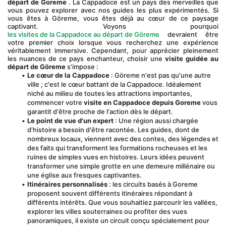
départ de Goreme
 . La Cappadoce est un pays des merveilles que 
vous pouvez explorer avec nos guides les plus expérimentés. Si 
vous êtes à Göreme, vous êtes déjà au cœur de ce paysage 
captivant. Voyons pourquoi 
les visites de la Cappadoce au départ de Göreme
 devraient être 
votre premier choix lorsque vous recherchez une expérience 
véritablement immersive. Cependant, pour apprécier pleinement 
les nuances de ce pays enchanteur, choisir une 
visite guidée au 
départ de Göreme
 s'impose :
Le cœur de la Cappadoce
 : Göreme n'est pas qu'une autre 
ville ; c'est le cœur battant de la Cappadoce. Idéalement 
niché au milieu de toutes les attractions importantes, 
commencer votre 
visite en Cappadoce depuis Goreme
 vous 
garantit d'être proche de l'action dès le départ.
Le point de vue d'un expert
 : Une région aussi chargée 
d'histoire a besoin d'être racontée. Les guides, dont de 
nombreux locaux, viennent avec des contes, des légendes et 
des faits qui transforment les formations rocheuses et les 
ruines de simples vues en histoires. Leurs idées peuvent 
transformer une simple grotte en une demeure millénaire ou 
une église aux fresques captivantes.
Itinéraires personnalisés
 : les circuits basés à Goreme 
proposent souvent différents itinéraires répondant à 
différents intérêts. Que vous souhaitiez parcourir les vallées, 
explorer les villes souterraines ou profiter des vues 
panoramiques, il existe un circuit conçu spécialement pour 