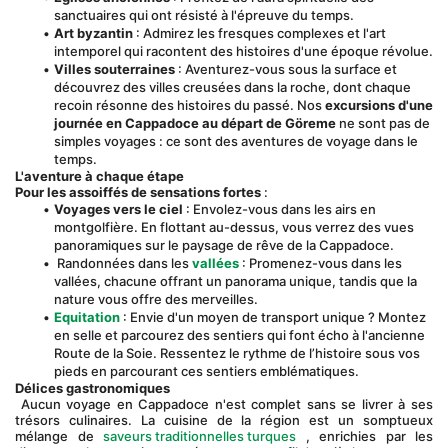
sanctuaires qui ont résisté à l'épreuve du temps.
Art byzantin
 : Admirez les fresques complexes et l'art 
intemporel qui racontent des histoires d'une époque révolue.
Villes souterraines
 : Aventurez-vous sous la surface et 
découvrez des villes creusées dans la roche, dont chaque 
recoin résonne des histoires du passé. Nos 
excursions d'une 
journée en Cappadoce au départ de Göreme
 ne sont pas de 
simples voyages : ce sont des aventures de voyage dans le 
temps.
L'aventure à chaque étape
Pour les assoiffés de sensations fortes
 :
Voyages vers le ciel
 : Envolez-vous dans les airs en 
montgolfière. En flottant au-dessus, vous verrez des vues 
panoramiques sur le paysage de rêve de la Cappadoce.
 Randonnées dans les 
vallées
 : Promenez-vous dans les 
vallées, chacune offrant un panorama unique, tandis que la 
nature vous offre des merveilles.
Equitation
 : Envie d'un moyen de transport unique ? Montez 
en selle et parcourez des sentiers qui font écho à l'ancienne 
Route de la Soie. Ressentez le rythme de l’histoire sous vos 
pieds en parcourant ces sentiers emblématiques.
Délices gastronomiques
 Aucun voyage en Cappadoce n'est complet sans se livrer à ses 
trésors culinaires. La cuisine de la région est un somptueux 
mélange de 
saveurs traditionnelles turques
 , enrichies par les 