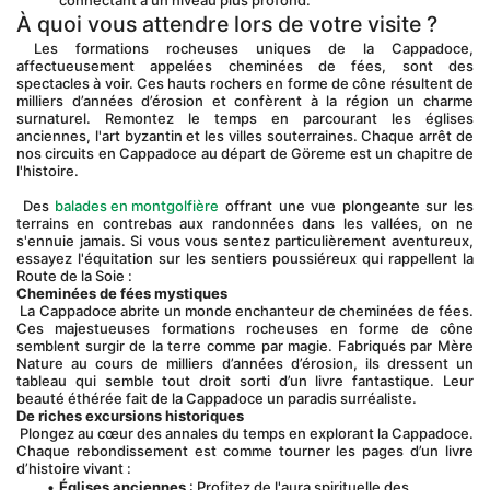
connectant à un niveau plus profond.
À quoi vous attendre lors de votre visite ?
 Les formations rocheuses uniques de la Cappadoce, 
affectueusement appelées cheminées de fées, sont des 
spectacles à voir. Ces hauts rochers en forme de cône résultent de 
milliers d’années d’érosion et confèrent à la région un charme 
surnaturel. Remontez le temps en parcourant les églises 
anciennes, l'art byzantin et les villes souterraines. Chaque arrêt de 
nos circuits en Cappadoce au départ de Göreme est un chapitre de 
l'histoire.
 Des 
balades en montgolfière
 offrant une vue plongeante sur les 
terrains en contrebas aux randonnées dans les vallées, on ne 
s'ennuie jamais. Si vous vous sentez particulièrement aventureux, 
essayez l'équitation sur les sentiers poussiéreux qui rappellent la 
Route de la Soie :
Cheminées de fées mystiques
 La Cappadoce abrite un monde enchanteur de cheminées de fées. 
Ces majestueuses formations rocheuses en forme de cône 
semblent surgir de la terre comme par magie. Fabriqués par Mère 
Nature au cours de milliers d’années d’érosion, ils dressent un 
tableau qui semble tout droit sorti d’un livre fantastique. Leur 
beauté éthérée fait de la Cappadoce un paradis surréaliste.
De riches excursions historiques
 Plongez au cœur des annales du temps en explorant la Cappadoce. 
Chaque rebondissement est comme tourner les pages d’un livre 
d’histoire vivant :
Églises anciennes
 : Profitez de l'aura spirituelle des 