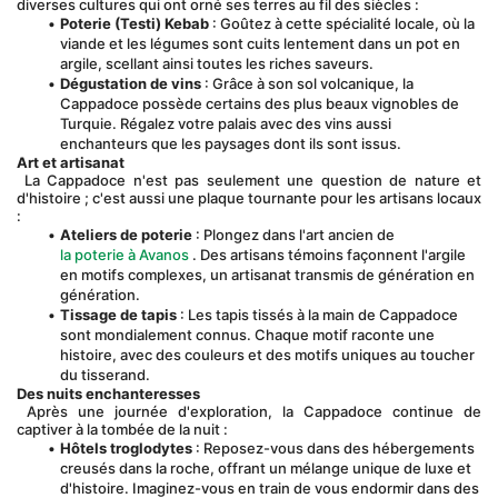
diverses cultures qui ont orné ses terres au fil des siècles :
Poterie (Testi) Kebab
 : Goûtez à cette spécialité locale, où la 
viande et les légumes sont cuits lentement dans un pot en 
argile, scellant ainsi toutes les riches saveurs.
Dégustation de vins
 : Grâce à son sol volcanique, la 
Cappadoce possède certains des plus beaux vignobles de 
Turquie. Régalez votre palais avec des vins aussi 
enchanteurs que les paysages dont ils sont issus.
Art et artisanat
 La Cappadoce n'est pas seulement une question de nature et 
d'histoire ; c'est aussi une plaque tournante pour les artisans locaux 
:
Ateliers de poterie
 : Plongez dans l'art ancien de 
la poterie à Avanos
 . Des artisans témoins façonnent l'argile 
en motifs complexes, un artisanat transmis de génération en 
génération.
Tissage de tapis
 : Les tapis tissés à la main de Cappadoce 
sont mondialement connus. Chaque motif raconte une 
histoire, avec des couleurs et des motifs uniques au toucher 
du tisserand.
Des nuits enchanteresses
 Après une journée d'exploration, la Cappadoce continue de 
captiver à la tombée de la nuit :
Hôtels troglodytes
 : Reposez-vous dans des hébergements 
creusés dans la roche, offrant un mélange unique de luxe et 
d'histoire. Imaginez-vous en train de vous endormir dans des 