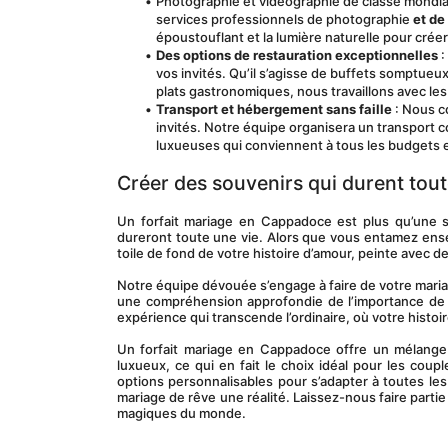
Photographie et vidéographie de classe mondial
services professionnels de photographie 
et de
époustouflant et la lumière naturelle pour crée
Des options de restauration exceptionnelles
 
vos invités. Qu’il s’agisse de buffets somptueu
plats gastronomiques, nous travaillons avec le
Transport et hébergement sans faille
 : Nous 
invités. Notre équipe organisera un transport c
luxueuses qui conviennent à tous les budgets e
Créer des souvenirs qui durent tout
Un forfait mariage en Cappadoce est plus qu’une si
dureront toute une vie. Alors que vous entamez ense
toile de fond de votre histoire d’amour, peinte avec 
Notre équipe dévouée s’engage à faire de votre mariag
une compréhension approfondie de l’importance de v
expérience qui transcende l’ordinaire, où votre histoi
Un forfait mariage en Cappadoce offre un mélange u
luxueux, ce qui en fait le choix idéal pour les coup
options personnalisables pour s’adapter à toutes les
mariage de rêve une réalité. Laissez-nous faire partie
magiques du monde.