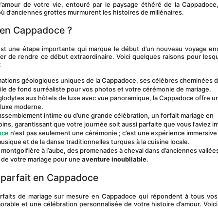
’amour de votre vie, entouré par le paysage éthéré de la Cappadoce, 
 où d’anciennes grottes murmurent les histoires de millénaires.
e en Cappadoce ?
st une étape importante qui marque le début d’un nouveau voyage ens
der de rendre ce début extraordinaire. Voici quelques raisons pour lesque
:
rmations géologiques uniques de la Cappadoce, ses célèbres cheminées d
toile de fond surréaliste pour vos photos et votre cérémonie de mariage.
glodytes aux hôtels de luxe avec vue panoramique, la Cappadoce offre un
t luxe moderne.
n rassemblement intime ou d’une grande célébration, un forfait mariage en 
s, garantissant que votre journée soit aussi parfaite que vous l’aviez i
oce
 n’est pas seulement une cérémonie ; c’est une expérience immersive d
 musique et de la danse traditionnelles turques à la cuisine locale.
 montgolfière à l’aube, des promenades à cheval dans d’anciennes vallées
s de votre mariage pour une 
aventure inoubliable
.
e parfait en Cappadoce
forfaits de mariage sur mesure en Cappadoce qui répondent à tous vos 
able et une célébration personnalisée de votre histoire d’amour. Voici