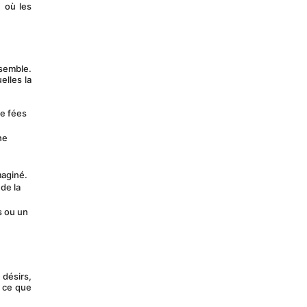
où les 
emble. 
lles la 
e fées 
e 
maginé.
e la 
 ou un 
désirs, 
 ce que 