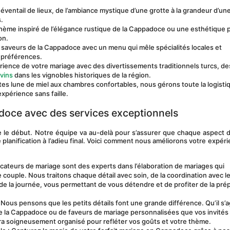
 éventail de lieux, de l’ambiance mystique d’une grotte à la grandeur d’une
.
thème inspiré de l’élégance rustique de la Cappadoce ou une esthétique p
on.
s saveurs de la Cappadoce avec un menu qui mêle spécialités locales et 
s préférences.
érience de votre mariage avec des divertissements traditionnels turcs, des
vins
 dans les vignobles historiques de la région.
ites lune de miel aux chambres confortables, nous gérons toute la logistiq
expérience sans faille.
oce avec des services exceptionnels
e le début. Notre équipe va au-delà pour s’assurer que chaque aspect d
planification à l’adieu final. Voici comment nous améliorons votre expéri
ficateurs de mariage sont des experts dans l’élaboration de mariages qui 
e couple. Nous traitons chaque détail avec soin, de la coordination avec le
de la journée, vous permettant de vous détendre et de profiter de la prép
: Nous pensons que les petits détails font une grande différence. Qu’il s’a
 de la Cappadoce ou de faveurs de mariage personnalisées que vos invités 
ra soigneusement organisé pour refléter vos goûts et votre thème.