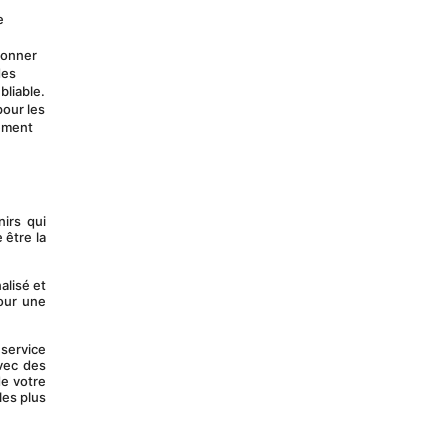
 
ionner 
es 
bliable.
our les 
ement 
irs qui 
être la 
lisé et 
ur une 
service 
vec des 
e votre 
es plus 