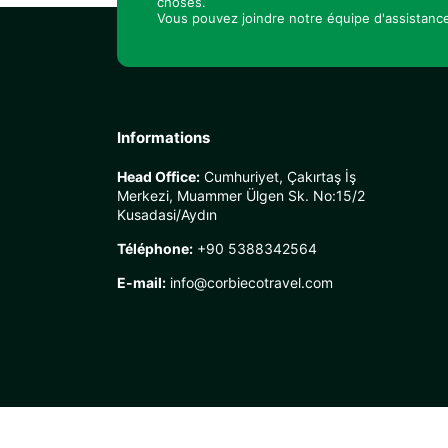
choses.
Vous pouvez joindre notre équipe d'assistance
Informations
Head Office:
Cumhuriyet, Çakırtaş İş
Merkezi, Muammer Ülgen Sk. No:15/2
Kusadasi/Aydın
Téléphone:
+90 5388342564
E-mail:
info@corbiecotravel.com