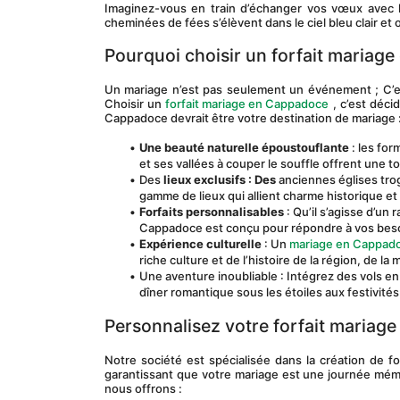
Imaginez-vous en train d’échanger vos vœux avec l
cheminées de fées s’élèvent dans le ciel bleu clair et
Pourquoi choisir un forfait mariag
Un mariage n’est pas seulement un événement ; C’e
Choisir un 
forfait mariage en Cappadoce
 , c’est déci
Cappadoce devrait être votre destination de mariage 
Une beauté naturelle époustouflante
 : les fo
et ses vallées à couper le souffle offrent une 
Des 
lieux exclusifs : Des
 anciennes églises tro
gamme de lieux qui allient charme historique e
Forfaits personnalisables
 : Qu’il s’agisse d’u
Cappadoce est conçu pour répondre à vos besoin
Expérience culturelle
 : Un 
mariage en Cappad
riche culture et de l’histoire de la région, de la
Une aventure inoubliable : Intégrez des vols en
dîner romantique sous les étoiles aux festivité
Personnalisez votre forfait mariag
Notre société est spécialisée dans la création de 
garantissant que votre mariage est une journée mémor
nous offrons :