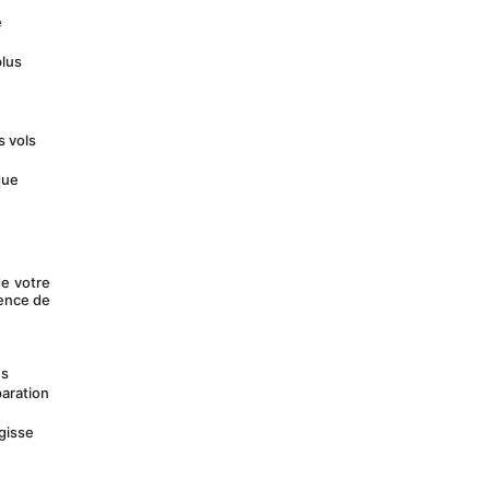
 
lus 
 vols 
ue 
e votre 
ence de 
s 
aration 
gisse 