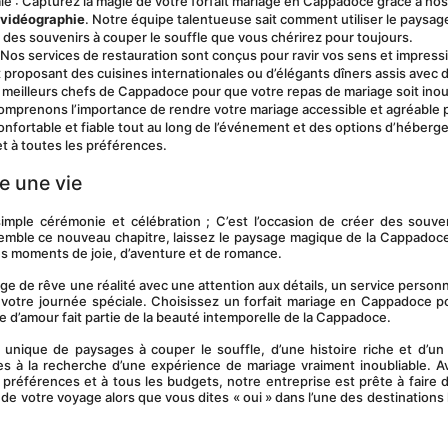
e : Capturez la magie de votre forfait mariage en Cappadoce grâce à nos 
 vidéographie
. Notre équipe talentueuse sait comment utiliser le paysage
r des souvenirs à couper le souffle que vous chérirez pour toujours.
: Nos services de restauration sont conçus pour ravir vos sens et impress
x proposant des cuisines internationales ou d’élégants dîners assis avec d
s meilleurs chefs de Cappadoce pour que votre repas de mariage soit inou
comprenons l’importance de rendre votre mariage accessible et agréable p
onfortable et fiable tout au long de l’événement et des options d’héberg
t à toutes les préférences.
e une vie
mple cérémonie et célébration ; C’est l’occasion de créer des souven
mble ce nouveau chapitre, laissez le paysage magique de la Cappadoce 
des moments de joie, d’aventure et de romance.
e de rêve une réalité avec une attention aux détails, un service personna
otre journée spéciale. Choisissez un forfait mariage en Cappadoce po
re d’amour fait partie de la beauté intemporelle de la Cappadoce.
nique de paysages à couper le souffle, d’une histoire riche et d’un 
les à la recherche d’une expérience de mariage vraiment inoubliable. A
 préférences et à tous les budgets, notre entreprise est prête à faire d
 de votre voyage alors que vous dites « oui » dans l’une des destinations l