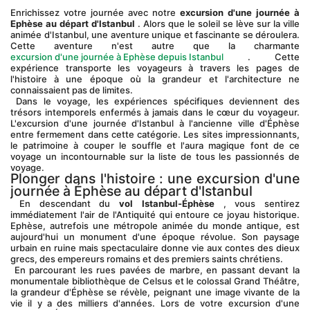
Enrichissez votre journée avec notre 
excursion d'une journée à 
Ephèse au départ d'Istanbul
 . Alors que le soleil se lève sur la ville 
animée d'Istanbul, une aventure unique et fascinante se déroulera. 
Cette aventure n'est autre que la charmante 
excursion d'une journée à Ephèse depuis Istanbul
 . Cette 
expérience transporte les voyageurs à travers les pages de 
l'histoire à une époque où la grandeur et l'architecture ne 
connaissaient pas de limites.
 Dans le voyage, les expériences spécifiques deviennent des 
trésors intemporels enfermés à jamais dans le cœur du voyageur. 
L'excursion d'une journée d'Istanbul à l'ancienne ville d'Éphèse 
entre fermement dans cette catégorie. Les sites impressionnants, 
le patrimoine à couper le souffle et l'aura magique font de ce 
voyage un incontournable sur la liste de tous les passionnés de 
voyage.
Plonger dans l'histoire : une excursion d'une 
journée à Éphèse au départ d'Istanbul
 En descendant du 
vol Istanbul-Éphèse
 , vous sentirez 
immédiatement l'air de l'Antiquité qui entoure ce joyau historique. 
Ephèse, autrefois une métropole animée du monde antique, est 
aujourd'hui un monument d'une époque révolue. Son paysage 
urbain en ruine mais spectaculaire donne vie aux contes des dieux 
grecs, des empereurs romains et des premiers saints chrétiens.
 En parcourant les rues pavées de marbre, en passant devant la 
monumentale bibliothèque de Celsus et le colossal Grand Théâtre, 
la grandeur d'Éphèse se révèle, peignant une image vivante de la 
vie il y a des milliers d'années. Lors de votre excursion d'une 