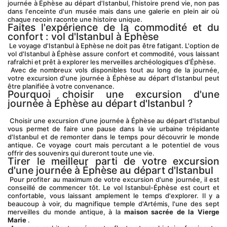
journée à Éphèse au départ d'Istanbul, l'histoire prend vie, non pas 
dans l'enceinte d'un musée mais dans une galerie en plein air où 
chaque recoin raconte une histoire unique.
Faites l'expérience de la commodité et du 
confort : vol d'Istanbul à Éphèse
 Le voyage d'Istanbul à Ephèse ne doit pas être fatigant. L'option de 
vol d'Istanbul à Éphèse assure confort et commodité, vous laissant 
rafraîchi et prêt à explorer les merveilles archéologiques d'Éphèse.
 Avec de nombreux vols disponibles tout au long de la journée, 
votre excursion d'une journée à Éphèse au départ d'Istanbul peut 
être planifiée à votre convenance.
Pourquoi choisir une excursion d'une 
journée à Éphèse au départ d'Istanbul ?
 Choisir une excursion d'une journée à Éphèse au départ d'Istanbul 
vous permet de faire une pause dans la vie urbaine trépidante 
d'Istanbul et de remonter dans le temps pour découvrir le monde 
antique. Ce voyage court mais percutant a le potentiel de vous 
offrir des souvenirs qui dureront toute une vie.
Tirer le meilleur parti de votre excursion 
d'une journée à Éphèse au départ d'Istanbul
 Pour profiter au maximum de votre excursion d'une journée, il est 
conseillé de commencer tôt. Le vol Istanbul-Éphèse est court et 
confortable, vous laissant amplement le temps d'explorer. Il y a 
beaucoup à voir, du magnifique temple d'Artémis, l'une des sept 
merveilles du monde antique, à la 
maison sacrée de la Vierge 
Marie
 .