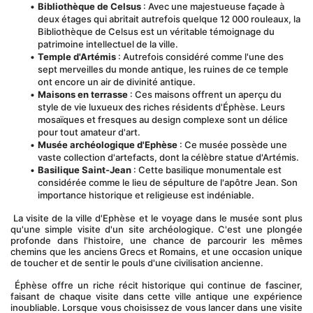
Bibliothèque de Celsus
 : Avec une majestueuse façade à 
deux étages qui abritait autrefois quelque 12 000 rouleaux, la 
Bibliothèque de Celsus est un véritable témoignage du 
patrimoine intellectuel de la ville.
Temple d'Artémis
 : Autrefois considéré comme l'une des 
sept merveilles du monde antique, les ruines de ce temple 
ont encore un air de divinité antique.
Maisons en terrasse
 : Ces maisons offrent un aperçu du 
style de vie luxueux des riches résidents d'Éphèse. Leurs 
mosaïques et fresques au design complexe sont un délice 
pour tout amateur d'art.
Musée archéologique d'Ephèse
 : Ce musée possède une 
vaste collection d'artefacts, dont la célèbre statue d'Artémis.
Basilique Saint-Jean
 : Cette basilique monumentale est 
considérée comme le lieu de sépulture de l'apôtre Jean. Son 
importance historique et religieuse est indéniable.
 La visite de la ville d'Ephèse et le voyage dans le musée sont plus 
qu'une simple visite d'un site archéologique. C'est une plongée 
profonde dans l'histoire, une chance de parcourir les mêmes 
chemins que les anciens Grecs et Romains, et une occasion unique 
de toucher et de sentir le pouls d'une civilisation ancienne.
 Éphèse offre un riche récit historique qui continue de fasciner, 
faisant de chaque visite dans cette ville antique une expérience 
inoubliable. Lorsque vous choisissez de vous lancer dans une visite 