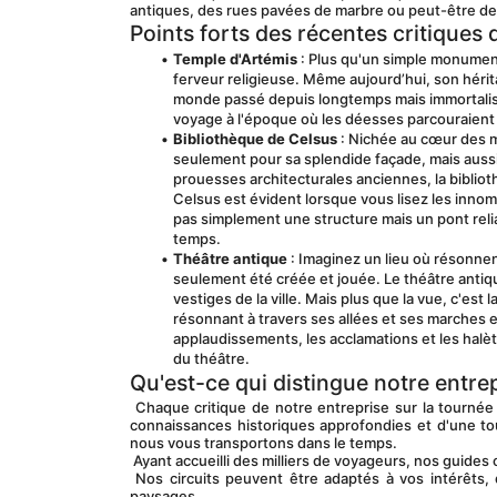
antiques, des rues pavées de marbre ou peut-être de
Points forts des récentes critiques
Temple d'Artémis
 : Plus qu'un simple monument
ferveur religieuse. Même aujourd’hui, son héritag
monde passé depuis longtemps mais immortalisé 
voyage à l'époque où les déesses parcouraient l
Bibliothèque de Celsus
 : Nichée au cœur des m
seulement pour sa splendide façade, mais aussi p
prouesses architecturales anciennes, la bibliot
Celsus est évident lorsque vous lisez les inno
pas simplement une structure mais un pont relia
temps.
Théâtre antique
 : Imaginez un lieu où résonnen
seulement été créée et jouée. Le théâtre anti
vestiges de la ville. Mais plus que la vue, c'est
résonnant à travers ses allées et ses marches e
applaudissements, les acclamations et les halè
du théâtre.
Qu'est-ce qui distingue notre entrep
 Chaque critique de notre entreprise sur la tournée d'Éphèse en Turquie mentionne un mélange unique de professionnalisme, de 
connaissances historiques approfondies et d'une t
nous vous transportons dans le temps.
 Ayant accueilli des milliers de voyageurs, nos guides o
 Nos circuits peuvent être adaptés à vos intérêts, que vous soyez passionné d'histoire ou simplement à la recherche de beaux 
paysages.