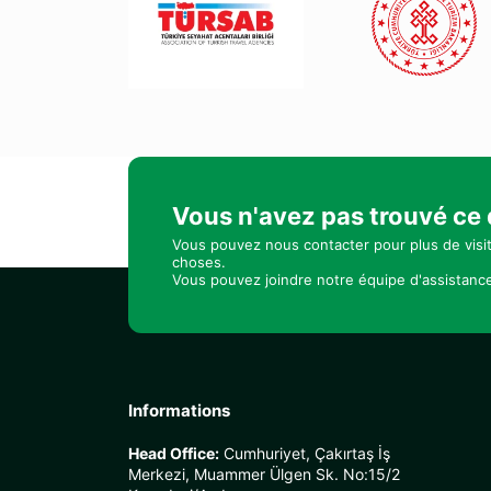
Vous n'avez pas trouvé ce
Vous pouvez nous contacter pour plus de visi
choses.
Vous pouvez joindre notre équipe d'assistance
Informations
Head Office:
Cumhuriyet, Çakırtaş İş
Merkezi, Muammer Ülgen Sk. No:15/2