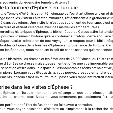
s souvenirs du légendaire temple d'Artémis ?
 de la tournée d'Éphèse en Turquie
, le Temple d'Artémis est un témoignage de l'éclat artistique ancien et de 
e incite les visiteurs à rester immobiles, réfléchissant à la grandeur d’un
dans ses ruines. Une visite ici n'est pas seulement du tourisme, c'est u
a terre et étaient célébrées avec des merveilles architecturales.
erveilles historiques d'Éphèse, la bibliothèque de Celsus attire l'attentio
our les volumes d'histoire qu'elle contenait autrefois. Pierre angulaire d
hèque suscite l’admiration de tout voyageur. Le respect pour la bibliothèq
mbrables critiques de la tournée d'Éphèse en provenance de Turquie. Ce n
nt les époques, nous rappelant la soif de connaissances qui transcende l
t les histoires, les drames et les émotions de 25 000 âmes, où l'histoire n
que d'Éphèse se dresse majestueusement et offre une vue imprenable sur 
 la sensation d'être dans un espace où d'innombrables récits prenaient vie, 
n pierre. Lorsque vous êtes assis là, vous pouvez presque entendre les 
tements, chacun étant un murmure du passé vous rappelant l'attrait intem
rise dans les visites d'Éphèse ?
ouche de charme local. Nous ne vous emmenons pas seulement faire un 
nt perfectionné l'art de fusionner les faits avec la narration.