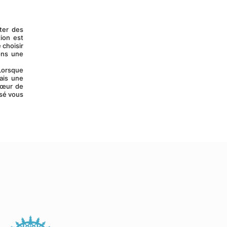
ter des 
on est 
choisir 
ns une 
is une 
œur de 
sé vous 