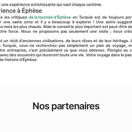
rent une expérience enrichissante qui vaut chaque centime.
érience à Éphèse
s les critiques 
de la tournée d’Éphèse
 en Turquie est de toujours por
r une vaste zone et il y a beaucoup à explorer ! Une autre suggesti
 mois les plus chauds. Mais le conseil le plus important est peut-être de 
otre force. Nous ne proposons pas seulement une visite ; nous créo
en Turquie, vous ne recherchez pas simplement un plan de voyage, ma
otre entreprise, c'est précisément ce que vous obtenez. Plongez au c
ez avec des souvenirs qui dureront toute une vie. Votre voyage dans le pas
de histoire d'Éphèse.
Nos partenaires