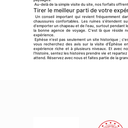
 Au-delà de la simple visite du site, nos forfaits off
Tirer le meilleur parti de votre exp
 Un conseil important qui revient fréquemment dan
chaussures confortables. Les ruines s'étendent su
d'emporter un chapeau et de l'eau, surtout pendant les
la bonne agence de voyage. C'est là que réside n
expérience.
 Ephèse n'est pas seulement un site historique ; c'est un récit d'anciennes civilisations, de leurs rêves et de leur héritage. Lorsque 
vous recherchez des avis sur la visite d'Éphèse 
expérience riche et à plusieurs niveaux. Et avec n
l'histoire, sentez les histoires prendre vie et repart
attend. Réservez avec nous et faites partie de la gran