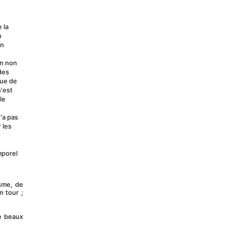
la 
 
n 
n non 
es 
ue de 
'est 
e 
'a pas 
les 
porel 
tour ; 