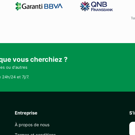
 que vous cherchiez ?
tes ou d'autres
 24h/24 et 7j/7.
Entreprise
S'
À propos de nous
Termes et conditions