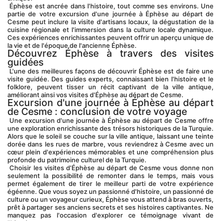
 Éphèse est ancrée dans l'histoire, tout comme ses environs. Une 
partie de votre excursion d'une journée à Éphèse au départ de 
Cesme peut inclure la visite d'artisans locaux, la dégustation de la 
cuisine régionale et l'immersion dans la culture locale dynamique. 
Ces expériences enrichissantes peuvent offrir un aperçu unique de 
la vie et de l'époque de l'ancienne Éphèse.
Découvrez Éphèse à travers des visites 
guidées
 L'une des meilleures façons de découvrir Éphèse est de faire une 
visite guidée. Des guides experts, connaissant bien l'histoire et le 
folklore, peuvent tisser un récit captivant de la ville antique, 
améliorant ainsi vos visites d'Éphèse au départ de Cesme.
Excursion d'une journée à Éphèse au départ 
de Cesme : conclusion de votre voyage
 Une excursion d'une journée à Éphèse au départ de Cesme offre 
une exploration enrichissante des trésors historiques de la Turquie. 
Alors que le soleil se couche sur la ville antique, laissant une teinte 
dorée dans les rues de marbre, vous reviendrez à Cesme avec un 
cœur plein d'expériences mémorables et une compréhension plus 
profonde du patrimoine culturel de la Turquie.
 Choisir les visites d'Éphèse au départ de Cesme vous donne non 
seulement la possibilité de remonter dans le temps, mais vous 
permet également de tirer le meilleur parti de votre expérience 
égéenne. Que vous soyez un passionné d'histoire, un passionné de 
culture ou un voyageur curieux, Éphèse vous attend à bras ouverts, 
prêt à partager ses anciens secrets et ses histoires captivantes. Ne 
manquez pas l'occasion d'explorer ce témoignage vivant de 