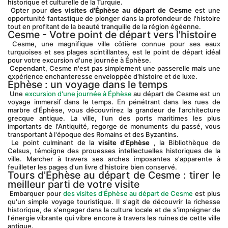
historique et culturelle de la Turquie.
 Opter pour 
des visites d'Éphèse au départ de Cesme
 est une 
opportunité fantastique de plonger dans la profondeur de l'histoire 
tout en profitant de la beauté tranquille de la région égéenne.
Cesme - Votre point de départ vers l'histoire
 Cesme, une magnifique ville côtière connue pour ses eaux 
turquoises et ses plages scintillantes, est le point de départ idéal 
pour votre excursion d'une journée à Éphèse.
 Cependant, Cesme n'est pas simplement une passerelle mais une 
expérience enchanteresse enveloppée d'histoire et de luxe.
Éphèse : un voyage dans le temps
 Une 
excursion d'une journée à Éphèse
 au départ de Cesme est un 
voyage immersif dans le temps. En pénétrant dans les rues de 
marbre d'Éphèse, vous découvrirez la grandeur de l'architecture 
grecque antique. La ville, l'un des ports maritimes les plus 
importants de l'Antiquité, regorge de monuments du passé, vous 
transportant à l'époque des Romains et des Byzantins.
 Le point culminant de la 
visite d'Ephèse
 , la Bibliothèque de 
Celsus, témoigne des prouesses intellectuelles historiques de la 
ville. Marcher à travers ses arches imposantes s'apparente à 
feuilleter les pages d'un livre d'histoire bien conservé.
Tours d'Ephèse au départ de Cesme : tirer le 
meilleur parti de votre visite
 Embarquer pour 
des visites d'Éphèse au départ de Cesme
 est plus 
qu'un simple voyage touristique. Il s'agit de découvrir la richesse 
historique, de s'engager dans la culture locale et de s'imprégner de 
l'énergie vibrante qui vibre encore à travers les ruines de cette ville 
antique.