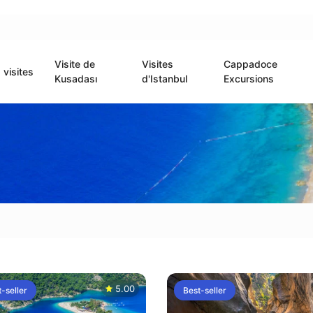
Visite de
Visites
Cappadoce
visites
Kusadası
d'Istanbul
Excursions
5.00
-seller
Best-seller