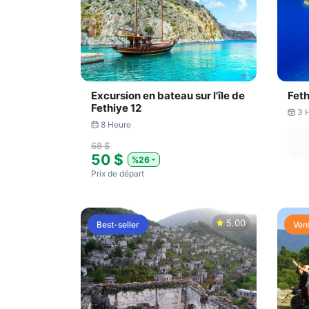
Excursion en bateau sur l'île de
Fet
Fethiye 12
3 
8 Heure
68 $
50 $
%26
Prix ​​de départ
5.00
Best-seller
Ven