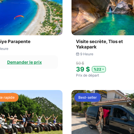
hiye Parapente
Visite secrète, Tlos et
Yakapark
Heure
9 Heure
Demander le prix
50 $
39 $
%22
Prix ​​de départ
te rapide
Best-seller