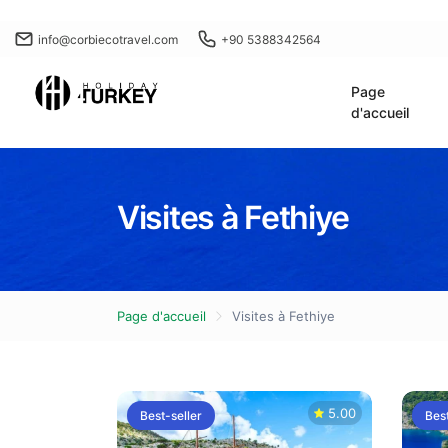
info@corbiecotravel.com
+90 5388342564
Page
d'accueil
Visites à Fethiye
Page d'accueil
Visites à Fethiye
5.00
Best-seller
Best