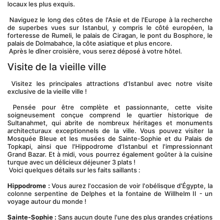
locaux les plus exquis.
 Naviguez le long des côtes de l'Asie et de l'Europe à la recherche 
de superbes vues sur Istanbul, y compris le côté européen, la 
forteresse de Rumeli, le palais de Ciragan, le pont du Bosphore, le 
palais de Dolmabahce, la côte asiatique et plus encore.
 Après le dîner croisière, vous serez déposé à votre hôtel.
Visite de la vieille ville
 Visitez les principales attractions d'Istanbul avec notre visite 
exclusive de la vieille ville !
 Pensée pour être complète et passionnante, cette visite 
soigneusement conçue comprend le quartier historique de 
Sultanahmet, qui abrite de nombreux héritages et monuments 
architecturaux exceptionnels de la ville. Vous pouvez visiter la 
Mosquée Bleue et les musées de Sainte-Sophie et du Palais de 
Topkapi, ainsi que l'Hippodrome d'Istanbul et l'impressionnant 
Grand Bazar. Et à midi, vous pourrez également goûter à la cuisine 
turque avec un délicieux déjeuner 3 plats !
 Voici quelques détails sur les faits saillants :
Hippodrome :
 Vous aurez l'occasion de voir l'obélisque d'Égypte, la 
colonne serpentine de Delphes et la fontaine de Willhelm II - un 
voyage autour du monde !
Sainte-Sophie :
 Sans aucun doute l'une des plus grandes créations 