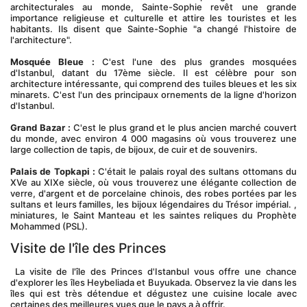
architecturales au monde, Sainte-Sophie revêt une grande 
importance religieuse et culturelle et attire les touristes et les 
habitants. Ils disent que Sainte-Sophie "a changé l'histoire de 
l'architecture".
Mosquée Bleue :
 C'est l'une des plus grandes mosquées 
d'Istanbul, datant du 17ème siècle. Il est célèbre pour son 
architecture intéressante, qui comprend des tuiles bleues et les six 
minarets. C'est l'un des principaux ornements de la ligne d'horizon 
d'Istanbul.
Grand Bazar :
 C'est le plus grand et le plus ancien marché couvert 
du monde, avec environ 4 000 magasins où vous trouverez une 
large collection de tapis, de bijoux, de cuir et de souvenirs.
Palais de Topkapi :
 C'était le palais royal des sultans ottomans du 
XVe au XIXe siècle, où vous trouverez une élégante collection de 
verre, d'argent et de porcelaine chinois, des robes portées par les 
sultans et leurs familles, les bijoux légendaires du Trésor impérial. , 
miniatures, le Saint Manteau et les saintes reliques du Prophète 
Mohammed (PSL).
Visite de l'île des Princes
 La visite de l'île des Princes d'Istanbul vous offre une chance 
d'explorer les îles Heybeliada et Buyukada. Observez la vie dans les 
îles qui est très détendue et dégustez une cuisine locale avec 
certaines des meilleures vues que le pays a à offrir.