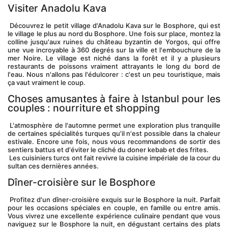
Visiter Anadolu Kava
 Découvrez le petit village d'Anadolu Kava sur le Bosphore, qui est 
le village le plus au nord du Bosphore. Une fois sur place, montez la 
colline jusqu'aux ruines du château byzantin de Yorgos, qui offre 
une vue incroyable à 360 degrés sur la ville et l'embouchure de la 
mer Noire. Le village est niché dans la forêt et il y a plusieurs 
restaurants de poissons vraiment attrayants le long du bord de 
l'eau. Nous n'allons pas l'édulcorer : c'est un peu touristique, mais 
ça vaut vraiment le coup.
Choses amusantes à faire à Istanbul pour les 
couples : nourriture et shopping
 L'atmosphère de l'automne permet une exploration plus tranquille 
de certaines spécialités turques qu'il n'est possible dans la chaleur 
estivale. Encore une fois, nous vous recommandons de sortir des 
sentiers battus et d'éviter le cliché du doner kebab et des frites.
 Les cuisiniers turcs ont fait revivre la cuisine impériale de la cour du 
sultan ces dernières années.
Dîner-croisière sur le Bosphore
 Profitez d'un dîner-croisière exquis sur le Bosphore la nuit. Parfait 
pour les occasions spéciales en couple, en famille ou entre amis. 
Vous vivrez une excellente expérience culinaire pendant que vous 
naviguez sur le Bosphore la nuit, en dégustant certains des plats 