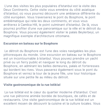
 L'une des visites les plus populaires d'Istanbul est la visite des 
Deux Continents. Cette visite vous emmène du côté asiatique 
d'Istanbul, où vous pourrez découvrir une ambiance différente du 
côté européen. Vous traverserez le pont du Bosphore, le pont 
emblématique qui relie les deux continents, et vous vous 
arrêterez à Camlica Hill, le point culminant d'Istanbul. De là, vous 
pourrez profiter d'une vue panoramique sur la ville et le détroit du 
Bosphore. Vous pouvez également visiter le palais Beylerbeyi, un 
magnifique exemple d'architecture ottomane.
Excursion en bateau sur le Bosphore
 Le détroit du Bosphore est l'une des voies navigables les plus 
pittoresques du monde. Une excursion en bateau sur le Bosphore 
est un incontournable à Istanbul. Vous pouvez prendre un yacht 
privé ou un ferry public et naviguer le long du détroit du 
Bosphore, en admirant les belles demeures, palais et forteresses 
qui bordent les rives. Vous passerez également sous le pont du 
Bosphore et verrez la tour de la jeune fille, une tour historique 
située sur une petite île au milieu du détroit.
Visite gastronomique de la rue Istiklal
 La rue Istiklal est le cœur du quartier moderne d'Istanbul. C'est 
une rue piétonne animée bordée de boutiques, de cafés et de 
restaurants. Une visite gastronomique de la rue Istiklal est un 
excellent moyen de découvrir la cuisine et la culture locales. Vous 