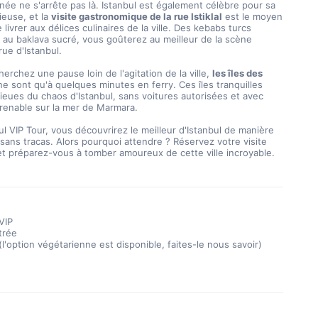
ieuse, et la 
visite gastronomique de la rue Istiklal
 est le moyen 
 livrer aux délices culinaires de la ville. Des kebabs turcs 
s au baklava sucré, vous goûterez au meilleur de la scène 
rue d'Istanbul.
cherchez une pause loin de l'agitation de la ville, 
les îles des 
ne sont qu'à quelques minutes en ferry. Ces îles tranquilles 
 lieues du chaos d'Istanbul, sans voitures autorisées et avec 
renable sur la mer de Marmara.
sans tracas. Alors pourquoi attendre ? Réservez votre visite 
et préparez-vous à tomber amoureux de cette ville incroyable.
VIP
trée
l'option végétarienne est disponible, faites-le nous savoir)