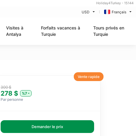
Holiday4Turkey - 15144
USD
Français
Visites à
Forfaits vacances à
Tours privés en
Antalya
Turquie
Turquie
Vente rapide
300 $
278 $
%7
Par personne
Demander le prix