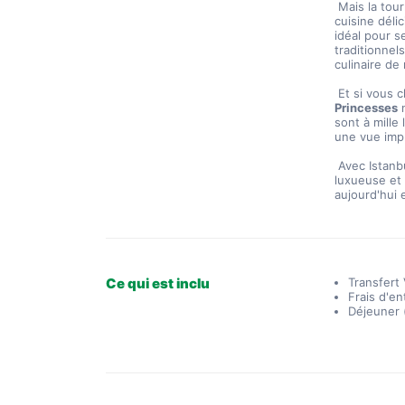
 Mais la tournée ne s'arrête pas là. Istanbul est également célèbre pour sa 
cuisine délic
idéal pour se
traditionnel
culinaire de 
 Et si vous 
Princesses
 
sont à mille
une vue imp
 Avec Istanbul VIP Tour, vous découvrirez le meilleur d'Istanbul de manière 
luxueuse et 
aujourd'hui 
Ce qui est inclu
Transfert 
Frais d'en
Déjeuner (