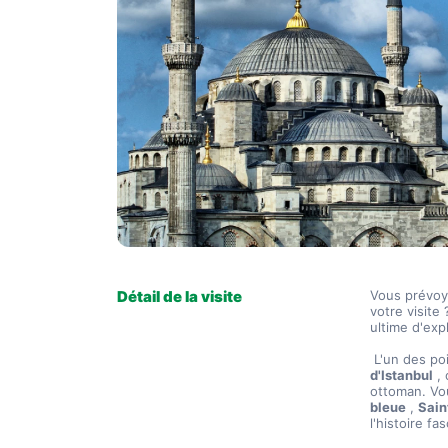
Détail de la visite
Vous prévoy
votre visite
ultime d'expl
 L'un des po
d'Istanbul
 ,
ottoman. Vou
bleue
 , 
Sain
l'histoire fa