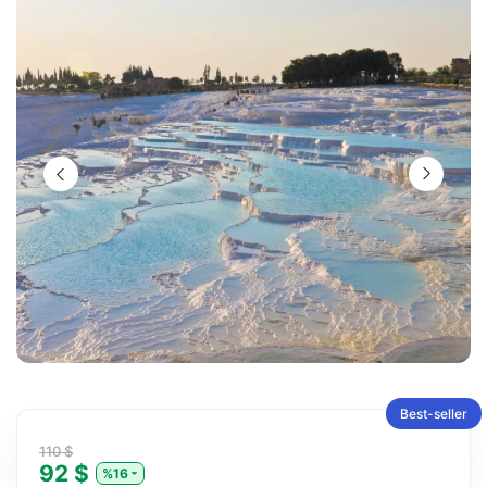
Best-seller
110 $
92 $
%16