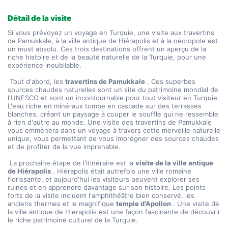
Détail de la visite
Si vous prévoyez un voyage en Turquie, une visite aux travertins 
de Pamukkale, à la ville antique de Hiérapolis et à la nécropole est 
un must absolu. Ces trois destinations offrent un aperçu de la 
riche histoire et de la beauté naturelle de la Turquie, pour une 
expérience inoubliable.
 Tout d'abord, les 
travertins de Pamukkale
 . Ces superbes 
sources chaudes naturelles sont un site du patrimoine mondial de 
l'UNESCO et sont un incontournable pour tout visiteur en Turquie. 
L'eau riche en minéraux tombe en cascade sur des terrasses 
blanches, créant un paysage à couper le souffle qui ne ressemble 
à rien d'autre au monde. Une visite des travertins de Pamukkale 
vous emmènera dans un voyage à travers cette merveille naturelle 
unique, vous permettant de vous imprégner des sources chaudes 
et de profiter de la vue imprenable.
 La prochaine étape de l'itinéraire est la 
visite de la ville antique 
de Hiérapolis
 . Hiérapolis était autrefois une ville romaine 
florissante, et aujourd'hui les visiteurs peuvent explorer ses 
ruines et en apprendre davantage sur son histoire. Les points 
forts de la visite incluent l'amphithéâtre bien conservé, les 
anciens thermes et le magnifique 
temple d'Apollon
 . Une visite de 
la ville antique de Hierapolis est une façon fascinante de découvrir 
le riche patrimoine culturel de la Turquie.