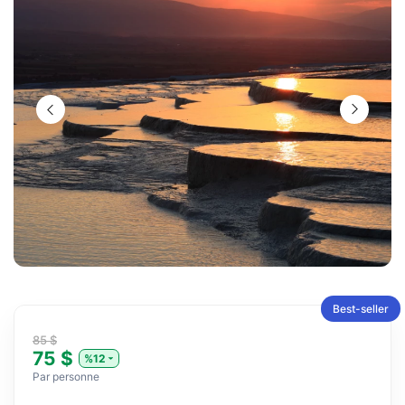
Best-seller
85 $
75 $
%12
Par personne