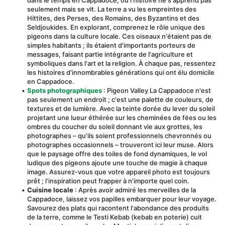
dans le temps en Cappadoce, où l'histoire ne s'apprend pas 
seulement mais se vit. La terre a vu les empreintes des 
Hittites, des Perses, des Romains, des Byzantins et des 
Seldjoukides. En explorant, comprenez le rôle unique des 
pigeons dans la culture locale. Ces oiseaux n'étaient pas de 
simples habitants ; ils étaient d'importants porteurs de 
messages, faisant partie intégrante de l'agriculture et 
symboliques dans l'art et la religion. À chaque pas, ressentez 
les histoires d'innombrables générations qui ont élu domicile 
en Cappadoce.
Spots photographiques
 : Pigeon Valley La Cappadoce n'est 
pas seulement un endroit ; c'est une palette de couleurs, de 
textures et de lumière. Avec la teinte dorée du lever du soleil 
projetant une lueur éthérée sur les cheminées de fées ou les 
ombres du coucher du soleil donnant vie aux grottes, les 
photographes – qu'ils soient professionnels chevronnés ou 
photographes occasionnels – trouveront ici leur muse. Alors 
que le paysage offre des toiles de fond dynamiques, le vol 
ludique des pigeons ajoute une touche de magie à chaque 
image. Assurez-vous que votre appareil photo est toujours 
prêt ; l’inspiration peut frapper à n’importe quel coin.
Cuisine locale
 : Après avoir admiré les merveilles de la 
Cappadoce, laissez vos papilles embarquer pour leur voyage. 
Savourez des plats qui racontent l'abondance des produits 
de la terre, comme le Testi Kebab (kebab en poterie) cuit 