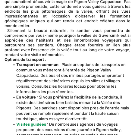
qui souhaitent découvrir la magie de Pigeon Valley Cappadoce. Pas 
une simple promenade, cette randonnée vous guidera à travers les 
endroits les plus pittoresques de la vallée, offrant des vues 
impressionnantes et l'occasion d'observer les formations 
géologiques uniques qui ont rendu cet endroit célèbre dans le 
monde entier.
 Sillonnant la beauté naturelle, le sentier vous permettra de 
comprendre par vous-même pourquoi la vallée de Guvercinlik est si 
appréciée des habitants et des innombrables voyageurs qui 
parcourent ses sentiers. Chaque étape fournira un lien plus 
profond avec l'essence de la vallée tout au long de votre voyage, 
rendant votre visite mémorable.
Options de transport
 :
Transport en commun
 : Plusieurs options de transports en 
commun vous mèneront à l'entrée de Pigeon Valley 
Cappadocia. Des bus et des minibus partagés empruntent 
régulièrement des itinéraires depuis les villes et villages 
voisins. Consultez les horaires locaux pour obtenir les 
informations les plus récentes.
En voiture
 : Si vous préférez la flexibilité de la conduite, il 
existe des itinéraires bien balisés menant à la Vallée des 
Pigeons. Des parkings sont disponibles près de l'entrée mais 
peuvent se remplir rapidement pendant la haute saison 
touristique, alors essayez d'arriver tôt.
Visites guidées
 : De nombreuses agences de voyages 
proposent des excursions d'une journée à Pigeon Valley, 