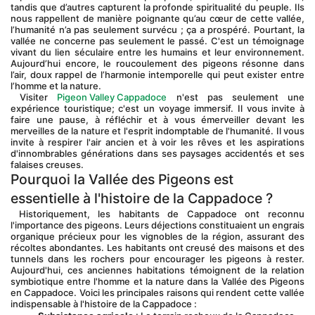
tandis que d’autres capturent la profonde spiritualité du peuple. Ils 
nous rappellent de manière poignante qu’au cœur de cette vallée, 
l’humanité n’a pas seulement survécu ; ça a prospéré. Pourtant, la 
vallée ne concerne pas seulement le passé. C'est un témoignage 
vivant du lien séculaire entre les humains et leur environnement. 
Aujourd’hui encore, le roucoulement des pigeons résonne dans 
l’air, doux rappel de l’harmonie intemporelle qui peut exister entre 
l’homme et la nature.
 Visiter 
Pigeon Valley Cappadoce
 n'est pas seulement une 
expérience touristique; c'est un voyage immersif. Il vous invite à 
faire une pause, à réfléchir et à vous émerveiller devant les 
merveilles de la nature et l'esprit indomptable de l'humanité. Il vous 
invite à respirer l'air ancien et à voir les rêves et les aspirations 
d'innombrables générations dans ses paysages accidentés et ses 
falaises creuses.
Pourquoi la Vallée des Pigeons est 
essentielle à l'histoire de la Cappadoce ?
 Historiquement, les habitants de Cappadoce ont reconnu 
l'importance des pigeons. Leurs déjections constituaient un engrais 
organique précieux pour les vignobles de la région, assurant des 
récoltes abondantes. Les habitants ont creusé des maisons et des 
tunnels dans les rochers pour encourager les pigeons à rester. 
Aujourd'hui, ces anciennes habitations témoignent de la relation 
symbiotique entre l'homme et la nature dans la Vallée des Pigeons 
en Cappadoce. Voici les principales raisons qui rendent cette vallée 
indispensable à l'histoire de la Cappadoce :