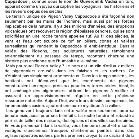
Cappadoce
 , connue sous le nom de 
Guvercinlik Vadisi
 en turc, 
apparaît comme un joyau qui captive les voyageurs, les historiens et 
les rêveurs depuis des siècles.
 Le terrain unique de Pigeon Valley Cappadoce a été façonné non 
seulement par les mains de l'homme, mais aussi par les forces 
implacables de la nature. Il y a des millions d'années, des éruptions 
volcaniques ont recouvert la région d'épaisses cendres, qui se sont 
solidifiées en une roche tendre appelée tuf. Au fil des siècles, le 
vent et l'eau ont sculpté ce tuf en piliers, cônes et vallées 
surréalistes qui rendent la Cappadoce si emblématique. Dans la 
Vallée des Pigeons, ces sculptures naturelles témoignent 
solennellement du passage du temps, racontant chacune une 
histoire plus ancienne que l'humanité elle-même.
 Mais pourquoi Pigeon Valley ? Le nom est un clin d’œil aux milliers 
de pigeonniers creusés dans les falaises et les rochers. Ce 
n’étaient pas simplement ornementaux. Dans les temps anciens, les 
habitants ont découvert que les excréments de pigeons 
constituaient un engrais précieux pour leurs terres arides. Ainsi, ils 
ont aménagé des pigeonniers, attirant les pigeons à nidifier et 
assurant un approvisionnement régulier en cette précieuse 
ressource naturelle. Aujourd'hui, avec leurs dessins complexes, les 
innombrables casiers ajoutent une autre mystique à la vallée.
 Les gens vont toujours dans cette vallée non seulement pour sa 
beauté mais aussi pour ses bienfaits. La roche tendre et robuste a 
permis de tailler des maisons, des églises et des villes souterraines. 
En vous promenant dans la vallée, vous tomberez peut-être sur les 
vestiges d'anciennes fresques chrétiennes peintes dans des 
églises rupestres isolées par les premiers croyants se cachant de la 