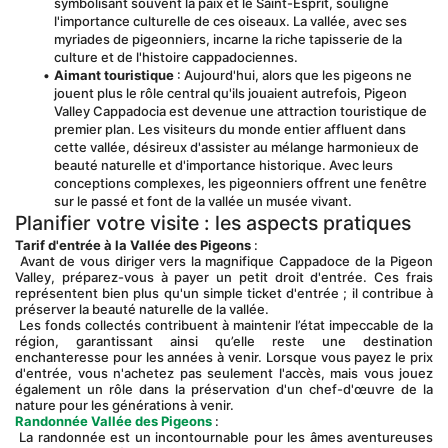
symbolisant souvent la paix et le Saint-Esprit, souligne 
l'importance culturelle de ces oiseaux. La vallée, avec ses 
myriades de pigeonniers, incarne la riche tapisserie de la 
culture et de l'histoire cappadociennes.
Aimant touristique
 : Aujourd'hui, alors que les pigeons ne 
jouent plus le rôle central qu'ils jouaient autrefois, Pigeon 
Valley Cappadocia est devenue une attraction touristique de 
premier plan. Les visiteurs du monde entier affluent dans 
cette vallée, désireux d'assister au mélange harmonieux de 
beauté naturelle et d'importance historique. Avec leurs 
conceptions complexes, les pigeonniers offrent une fenêtre 
sur le passé et font de la vallée un musée vivant.
Planifier votre visite : les aspects pratiques
Tarif d'entrée à la Vallée des Pigeons
 :
 Avant de vous diriger vers la magnifique Cappadoce de la Pigeon 
Valley, préparez-vous à payer un petit droit d'entrée. Ces frais 
représentent bien plus qu'un simple ticket d'entrée ; il contribue à 
préserver la beauté naturelle de la vallée.
 Les fonds collectés contribuent à maintenir l’état impeccable de la 
région, garantissant ainsi qu’elle reste une destination 
enchanteresse pour les années à venir. Lorsque vous payez le prix 
d'entrée, vous n'achetez pas seulement l'accès, mais vous jouez 
également un rôle dans la préservation d'un chef-d'œuvre de la 
nature pour les générations à venir.
Randonnée Vallée des Pigeons
 :
 La randonnée est un incontournable pour les âmes aventureuses 