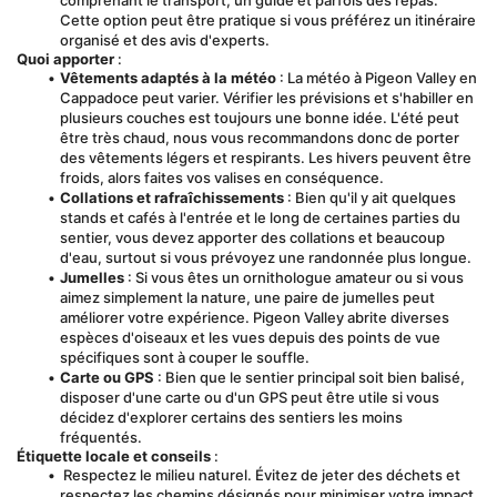
comprenant le transport, un guide et parfois des repas. 
Cette option peut être pratique si vous préférez un itinéraire 
organisé et des avis d'experts.
Quoi apporter
 :
Vêtements adaptés à la météo
 : La météo à Pigeon Valley en 
Cappadoce peut varier. Vérifier les prévisions et s'habiller en 
plusieurs couches est toujours une bonne idée. L'été peut 
être très chaud, nous vous recommandons donc de porter 
des vêtements légers et respirants. Les hivers peuvent être 
froids, alors faites vos valises en conséquence.
Collations et rafraîchissements
 : Bien qu'il y ait quelques 
stands et cafés à l'entrée et le long de certaines parties du 
sentier, vous devez apporter des collations et beaucoup 
d'eau, surtout si vous prévoyez une randonnée plus longue.
Jumelles
 : Si vous êtes un ornithologue amateur ou si vous 
aimez simplement la nature, une paire de jumelles peut 
améliorer votre expérience. Pigeon Valley abrite diverses 
espèces d'oiseaux et les vues depuis des points de vue 
spécifiques sont à couper le souffle.
Carte ou GPS
 : Bien que le sentier principal soit bien balisé, 
disposer d'une carte ou d'un GPS peut être utile si vous 
décidez d'explorer certains des sentiers les moins 
fréquentés.
Étiquette locale et conseils
 :
 Respectez le milieu naturel. Évitez de jeter des déchets et 
respectez les chemins désignés pour minimiser votre impact.