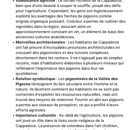
Subsistance agricole
 : Le terrain rocheux de la Cappadoce, 
bien que d'une beauté à couper le souffle, posait des défis 
pour l'agriculture. Cependant, les gens ont ingénieusement 
exploité les avantages des fientes de pigeons comme 
engrais organique puissant. Cela leur a permis de cultiver des 
vignobles dans la région, assurant ainsi un 
approvisionnement constant en vin, un élément de base des 
anciennes cultures anatoliennes.
Merveilles architecturales
 : Les habitants de Cappadoce 
ont fait preuve d'incroyables prouesses architecturales en 
creusant des pigeonniers et des tunnels complexes 
directement dans les rochers. Il ne s'agissait pas de simples 
recoins, mais d'habitations élaborées à plusieurs niveaux qui 
reflétaient l'importance des pigeons dans leur vie 
quotidienne.
Relation symbiotique
 : Les 
pigeonniers de la Vallée des 
Pigeons
 témoignent du lien séculaire entre l'homme et la 
nature. Ils illustrent comment les habitants ne se sont pas 
contentés d'exploiter les ressources naturelles, mais ont 
trouvé des moyens de redonner. Fournir un abri aux pigeons 
a permis aux oiseaux de prospérer, ce qui a profité à leurs 
efforts agricoles.
Importance culturelle
 : Au-delà de l'agriculture, les pigeons 
ont joué un rôle dans le tissu socio-religieux de la 
Cappadoce. La présence de colombes dans l'art chrétien, 