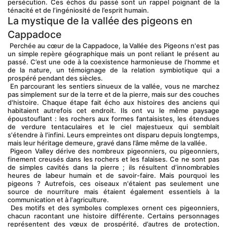
persécution. Ces échos du passé sont un rappel poignant de la 
ténacité et de l’ingéniosité de l’esprit humain.
La mystique de la vallée des pigeons en 
Cappadoce
 Perchée au cœur de la Cappadoce, la Vallée des Pigeons n'est pas 
un simple repère géographique mais un pont reliant le présent au 
passé. C’est une ode à la coexistence harmonieuse de l’homme et 
de la nature, un témoignage de la relation symbiotique qui a 
prospéré pendant des siècles.
 En parcourant les sentiers sinueux de la vallée, vous ne marchez 
pas simplement sur de la terre et de la pierre, mais sur des couches 
d'histoire. Chaque étape fait écho aux histoires des anciens qui 
habitaient autrefois cet endroit. Ils ont vu le même paysage 
époustouflant : les rochers aux formes fantaisistes, les étendues 
de verdure tentaculaires et le ciel majestueux qui semblait 
s'étendre à l'infini. Leurs empreintes ont disparu depuis longtemps, 
mais leur héritage demeure, gravé dans l’âme même de la vallée.
 Pigeon Valley dérive des nombreux pigeonniers, ou pigeonniers, 
finement creusés dans les rochers et les falaises. Ce ne sont pas 
de simples cavités dans la pierre ; ils résultent d’innombrables 
heures de labeur humain et de savoir-faire. Mais pourquoi les 
pigeons ? Autrefois, ces oiseaux n'étaient pas seulement une 
source de nourriture mais étaient également essentiels à la 
communication et à l'agriculture.
 Des motifs et des symboles complexes ornent ces pigeonniers, 
chacun racontant une histoire différente. Certains personnages 
représentent des vœux de prospérité, d’autres de protection, 