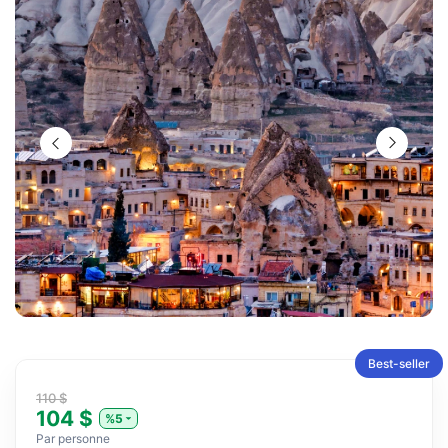
Best-seller
110 $
104 $
%5
Par personne