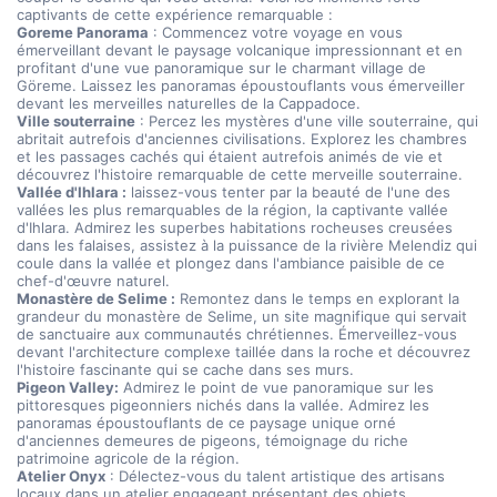
captivants de cette expérience remarquable :
Goreme Panorama
 : Commencez votre voyage en vous 
émerveillant devant le paysage volcanique impressionnant et en 
profitant d'une vue panoramique sur le charmant village de 
Göreme. Laissez les panoramas époustouflants vous émerveiller 
devant les merveilles naturelles de la Cappadoce.
Ville souterraine
 : Percez les mystères d'une ville souterraine, qui 
abritait autrefois d'anciennes civilisations. Explorez les chambres 
et les passages cachés qui étaient autrefois animés de vie et 
découvrez l'histoire remarquable de cette merveille souterraine.
Vallée d'Ihlara :
 laissez-vous tenter par la beauté de l'une des 
vallées les plus remarquables de la région, la captivante vallée 
d'Ihlara. Admirez les superbes habitations rocheuses creusées 
dans les falaises, assistez à la puissance de la rivière Melendiz qui 
coule dans la vallée et plongez dans l'ambiance paisible de ce 
chef-d'œuvre naturel.
Monastère de Selime :
 Remontez dans le temps en explorant la 
grandeur du monastère de Selime, un site magnifique qui servait 
de sanctuaire aux communautés chrétiennes. Émerveillez-vous 
devant l'architecture complexe taillée dans la roche et découvrez 
l'histoire fascinante qui se cache dans ses murs.
Pigeon Valley:
 Admirez le point de vue panoramique sur les 
pittoresques pigeonniers nichés dans la vallée. Admirez les 
panoramas époustouflants de ce paysage unique orné 
d'anciennes demeures de pigeons, témoignage du riche 
patrimoine agricole de la région.
Atelier Onyx
 : Délectez-vous du talent artistique des artisans 
locaux dans un atelier engageant présentant des objets 