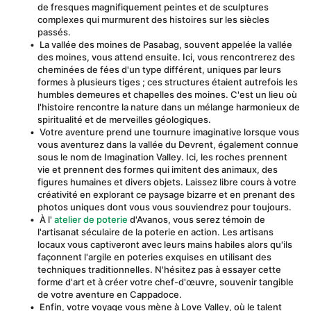
de fresques magnifiquement peintes et de sculptures 
complexes qui murmurent des histoires sur les siècles 
passés.
 La vallée des moines de Pasabag, souvent appelée la vallée 
des moines, vous attend ensuite. Ici, vous rencontrerez des 
cheminées de fées d'un type différent, uniques par leurs 
formes à plusieurs tiges ; ces structures étaient autrefois les 
humbles demeures et chapelles des moines. C'est un lieu où 
l'histoire rencontre la nature dans un mélange harmonieux de 
spiritualité et de merveilles géologiques.
 Votre aventure prend une tournure imaginative lorsque vous 
vous aventurez dans la vallée du Devrent, également connue 
sous le nom de Imagination Valley. Ici, les roches prennent 
vie et prennent des formes qui imitent des animaux, des 
figures humaines et divers objets. Laissez libre cours à votre 
créativité en explorant ce paysage bizarre et en prenant des 
photos uniques dont vous vous souviendrez pour toujours.
 À l' 
atelier de poterie
 d'Avanos, vous serez témoin de 
l'artisanat séculaire de la poterie en action. Les artisans 
locaux vous captiveront avec leurs mains habiles alors qu'ils 
façonnent l'argile en poteries exquises en utilisant des 
techniques traditionnelles. N'hésitez pas à essayer cette 
forme d'art et à créer votre chef-d'œuvre, souvenir tangible 
de votre aventure en Cappadoce.
 Enfin, votre voyage vous mène à Love Valley, où le talent 