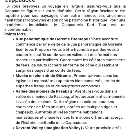
 Si vous prévoyez un voyage en Turquie, assurez-vous que la 
Cappadoce figure sur votre itinéraire. Cette région fascinante est 
réputée pour ses paysages d'un autre monde, ses anciennes 
habitations troglodytes et son riche patrimoine historique. Pour une 
expérience inoubliable, le Cappadocia Red Tour est un 
incontournable.
Points forts
 :
Vue panoramique de Goreme Esentepe
 : Votre aventure 
commence par une visite de la vue panoramique de Goreme 
Esentepe. Préparez-vous à être hypnotisé par des vues à 
couper le souffle sur de vastes vallées et des formations 
rocheuses particulières. Contemplez les célèbres cheminées 
de fées, de hauts rochers en forme de cône qui semblent 
surgir des pages d'un conte de fées.
Musée en plein air de Göreme
 : Promenez-vous dans les 
églises et monastères rupestres bien conservés, ornés de 
superbes fresques et de sculptures complexes.
Vallée des moines de Pasabag
 : Aventurez-vous dans la 
vallée des moines de Pasabag, affectueusement surnommée 
la vallée des moines. Cette région est célèbre pour ses 
cheminées de fées uniques, dotées de multiples tiges et 
chapeaux. Autrefois utilisées comme habitations 
monastiques et chapelles, ces formations offrent un aperçu 
de l'histoire spirituelle de la Cappadoce.
Devrent Valley (Imagination Valley)
 : Votre prochain arrêt 