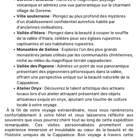
volcanique et admirez une vue panoramique sur le charmant 
village de Goreme.
Ville souterraine
 : Plongez au plus profond des mystères 
d'un établissement confidentiel autrefois habité par 
d'anciennes civilisations.
Vallée d'Ihlara
 : Plongez dans la beauté à couper le souffle 
de la vallée d'Ihlara, célèbre pour ses églises rupestres 
captivantes et ses habitations rupestres.
Monastère de Selime
 : Explorez l'un des plus grands 
monastères jamais utilisés par les communautés chrétiennes, 
niché au milieu du magnifique terrain cappadocien.
Vallée des Pigeons
 : Admirez un point de vue panoramique 
présentant des pigeonniers pittoresques dans la vallée, 
offrant une perspective unique sur la beauté naturelle de la 
Cappadoce.
Atelier Onyx
 : Découvrez le talent artistique des artisans 
locaux lors d'un atelier attrayant présentant des objets 
artisanaux exquis en onyx, ajoutant une touche de culture 
locale à votre voyage.
 À la fin de votre voyage extraordinaire, nous vous ramènerons 
confortablement à votre hôtel et vous laisserons réfléchir aux 
souvenirs que vous pourrez chérir tout au long de cette expédition 
remarquable. Ces visites personnalisées promettent une 
expérience immersive et inoubliable au cœur de la beauté et de 
l'histoire uniques de la Cappadoce. Bon voyage à travers cette 