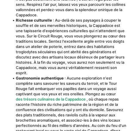
sens. Respirez l'air pur, laissez vos yeux parcourir les collines 
vallonnées et perdez-vous dans la splendeur onirique de la 
Cappadoce.
Richesse culturelle
 : Au-delà de ses paysages à couper le 
souffle et de ses merveilles historiques, la Cappadoce est 
une tapisserie d'expériences culturelles qui n'attendent que 
vous. Sur le Circuit Rouge, vous vous plongerez au cœur des 
traditions locales. Sentez l'excellente argile entre vos doigts 
dans un atelier de poterie, entrez dans des habitations 
troglodytes séculaires qui ont abrité des générations et 
discutez avec des artisans locaux désireux de partager leurs 
histoires. À la fin du voyage, vous aurez non seulement vu la 
Cappadoce, mais vous aurez véritablement ressenti son 
esprit.
Gastronomie authentique
 : Aucune exploration n'est 
complète sans savourer les saveurs du terroir, et le Tour 
Rouge fait embarquer vos papilles dans un voyage aussi 
captivant que vos yeux et vos oreilles. Plongez au cœur 
des trésors culinaires de la Cappadoce
 , où chaque repas 
raconte l'histoire du riche patrimoine de la région et de la 
confluence des civilisations qui y ont élu domicile. Savourez 
des plats traditionnels, des raviolis cuits à la vapeur aux 
brochettes aromatiques, et associez-les à des vins locaux 
perfectionnés au fil des milliers d'années. Au coin du feu d'un 
restaurant local ou sous le vaste ciel de Cappadoce, dînez 