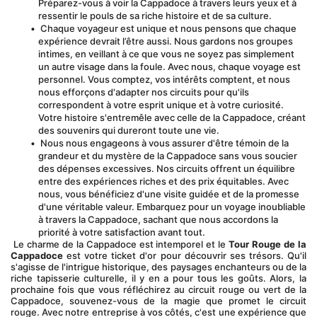
Préparez-vous à voir la Cappadoce à travers leurs yeux et à 
ressentir le pouls de sa riche histoire et de sa culture.
 Chaque voyageur est unique et nous pensons que chaque 
expérience devrait l’être aussi. Nous gardons nos groupes 
intimes, en veillant à ce que vous ne soyez pas simplement 
un autre visage dans la foule. Avec nous, chaque voyage est 
personnel. Vous comptez, vos intérêts comptent, et nous 
nous efforçons d'adapter nos circuits pour qu'ils 
correspondent à votre esprit unique et à votre curiosité. 
Votre histoire s'entremêle avec celle de la Cappadoce, créant 
des souvenirs qui dureront toute une vie.
 Nous nous engageons à vous assurer d'être témoin de la 
grandeur et du mystère de la Cappadoce sans vous soucier 
des dépenses excessives. Nos circuits offrent un équilibre 
entre des expériences riches et des prix équitables. Avec 
nous, vous bénéficiez d'une visite guidée et de la promesse 
d'une véritable valeur. Embarquez pour un voyage inoubliable 
à travers la Cappadoce, sachant que nous accordons la 
priorité à votre satisfaction avant tout.
 Le charme de la Cappadoce est intemporel et le 
Tour Rouge de la 
Cappadoce
 est votre ticket d'or pour découvrir ses trésors. Qu'il 
s'agisse de l'intrigue historique, des paysages enchanteurs ou de la 
riche tapisserie culturelle, il y en a pour tous les goûts. Alors, la 
prochaine fois que vous réfléchirez au circuit rouge ou vert de la 
Cappadoce, souvenez-vous de la magie que promet le circuit 
rouge. Avec notre entreprise à vos côtés, c'est une expérience que 