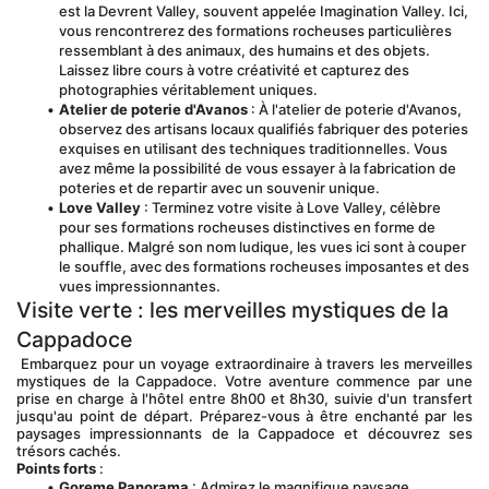
est la Devrent Valley, souvent appelée Imagination Valley. Ici, 
vous rencontrerez des formations rocheuses particulières 
ressemblant à des animaux, des humains et des objets. 
Laissez libre cours à votre créativité et capturez des 
photographies véritablement uniques.
Atelier de poterie d'Avanos
 : À l'atelier de poterie d'Avanos, 
observez des artisans locaux qualifiés fabriquer des poteries 
exquises en utilisant des techniques traditionnelles. Vous 
avez même la possibilité de vous essayer à la fabrication de 
poteries et de repartir avec un souvenir unique.
Love Valley
 : Terminez votre visite à Love Valley, célèbre 
pour ses formations rocheuses distinctives en forme de 
phallique. Malgré son nom ludique, les vues ici sont à couper 
le souffle, avec des formations rocheuses imposantes et des 
vues impressionnantes.
Visite verte : les merveilles mystiques de la 
Cappadoce
 Embarquez pour un voyage extraordinaire à travers les merveilles 
mystiques de la Cappadoce. Votre aventure commence par une 
prise en charge à l'hôtel entre 8h00 et 8h30, suivie d'un transfert 
jusqu'au point de départ. Préparez-vous à être enchanté par les 
paysages impressionnants de la Cappadoce et découvrez ses 
trésors cachés.
Points forts
 :
Goreme Panorama
 : Admirez le magnifique paysage 