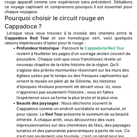
rouge apparaît comme une expérience sans précédent. Déballons 
ce voyage captivant et comprenons pourquoi il est essentiel pour 
chaque voyageur.
Pourquoi choisir le circuit rouge en 
Cappadoce ?
 Lorsque vous vous trouvez à la croisée des chemins entre le 
Cappadoce Red Tour
 et son homologue vert, voici quelques 
raisons impérieuses d'opter pour le rouge :
Profondeur historique
 : Parcourir le 
Cappadocia Red Tour
revient à feuilleter les pages d'un ouvrage ancien couvert de 
poussière. Chaque coin que vous franchissez révèle un 
nouveau chapitre de la riche histoire de la région. Qu'il 
s'agisse des prières murmurées résonnant sur les murs des 
églises usées par le temps ou des fresques captivantes qui 
ornent le musée en plein air de Göreme, les histoires 
d'époques révolues prennent vie devant vous. Ici, vous 
n'apprenez pas seulement l'histoire ; vous en faites 
l’expérience sous sa forme la plus brute et la plus vive.
Beauté des paysages
 : Nous décrivons souvent la 
Cappadoce comme un endroit surréaliste et surnaturel, et 
pour cause. Le 
Red Tour
 présente le summum de sa beauté 
éthérée. À chaque arrêt, vous découvrirez des vues 
impressionnantes sur des cheminées de fées, des paysages 
lunaires et des panoramas panoramiques à perte de vue. Ce 
n'est pas seulement une tournée ; c'est un régal pour les 