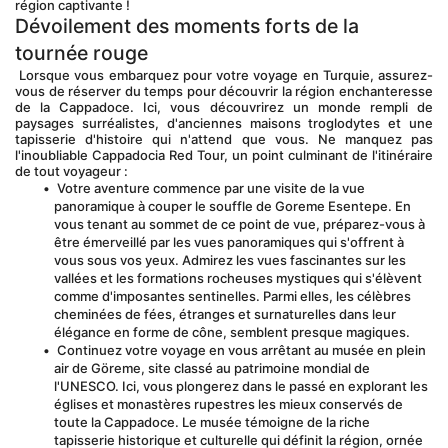
région captivante !
Dévoilement des moments forts de la 
tournée rouge
 Lorsque vous embarquez pour votre voyage en Turquie, assurez-
vous de réserver du temps pour découvrir la région enchanteresse 
de la Cappadoce. Ici, vous découvrirez un monde rempli de 
paysages surréalistes, d'anciennes maisons troglodytes et une 
tapisserie d'histoire qui n'attend que vous. Ne manquez pas 
l'inoubliable Cappadocia Red Tour, un point culminant de l'itinéraire 
de tout voyageur :
 Votre aventure commence par une visite de la vue 
panoramique à couper le souffle de Goreme Esentepe. En 
vous tenant au sommet de ce point de vue, préparez-vous à 
être émerveillé par les vues panoramiques qui s'offrent à 
vous sous vos yeux. Admirez les vues fascinantes sur les 
vallées et les formations rocheuses mystiques qui s'élèvent 
comme d'imposantes sentinelles. Parmi elles, les célèbres 
cheminées de fées, étranges et surnaturelles dans leur 
élégance en forme de cône, semblent presque magiques.
 Continuez votre voyage en vous arrêtant au musée en plein 
air de Göreme, site classé au patrimoine mondial de 
l'UNESCO. Ici, vous plongerez dans le passé en explorant les 
églises et monastères rupestres les mieux conservés de 
toute la Cappadoce. Le musée témoigne de la riche 
tapisserie historique et culturelle qui définit la région, ornée 