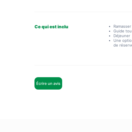
Ce qui est inclu
Ramasser
Guide tou
Déjeuner
Une optio
de réserv
Écrire un avis