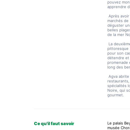
pouvez mont
apprendre da
 Après avoir visité le phare, vous pourrez explorer les charmantes rues et 
marchés de l
déguster une
belles plage
de la mer No
 La deuxième
pittoresque 
pour son cad
détendre et 
promenade en
long des ber
 Agva abrite également un certain nombre de charmants cafés et 
restaurants,
spécialités 
Noire, qui s
gourmet.
Ce qu'il faut savoir
Le palais Bey
musée Chor