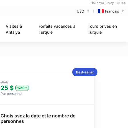
Holiday4Turkey - 15144
USD
Français
Visites à
Forfaits vacances à
Tours privés en
Antalya
Turquie
Turquie
Best-seller
35 $
25 $
%29
Par personne
Choisissez la date et le nombre de
personnes