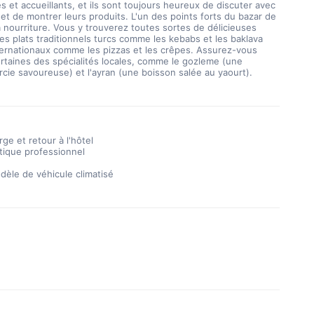
 et accueillants, et ils sont toujours heureux de discuter avec 
s et de montrer leurs produits. L'un des points forts du bazar de 
a nourriture. Vous y trouverez toutes sortes de délicieuses 
des plats traditionnels turcs comme les kebabs et les baklava 
ternationaux comme les pizzas et les crêpes. Assurez-vous 
rtaines des spécialités locales, comme le gozleme (une 
arcie savoureuse) et l'ayran (une boisson salée au yaourt).
rge et retour à l'hôtel
tique professionnel
èle de véhicule climatisé