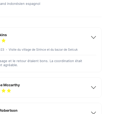
emand indonésien espagnol
rkins
2023
Visite du village de Sirince et du bazar de Selcuk
age et le retour étaient bons. La coordination était
t agréable.
ne Mccarthy
Robertson