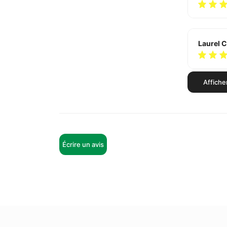
Laurel 
Affiche
Harold 
Écrire un avis
Elmer St