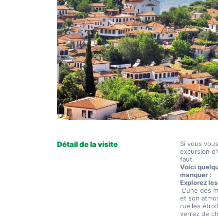
Détail de la visite
Si vous vous
excursion d'
faut.
Voici quelqu
manquer :
Explorez les
 L'une des meilleures choses à propos de Sirince est sa belle architecture 
et son atmos
ruelles étro
verrez de ch