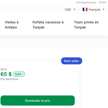
Holiday4Turkey - 15144
USD
Français
Visites à
Forfaits vacances à
Tours privés en
Antalya
Turquie
Turquie
Best-seller
85 $
65 $
%24
Par personne
Demander le prix