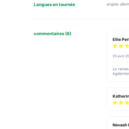
Langues en tournée
anglais all
commentaires (6)
Ellie Pe
25 avril 
Le ramass
égalemen
Katheri
Nevaeh 