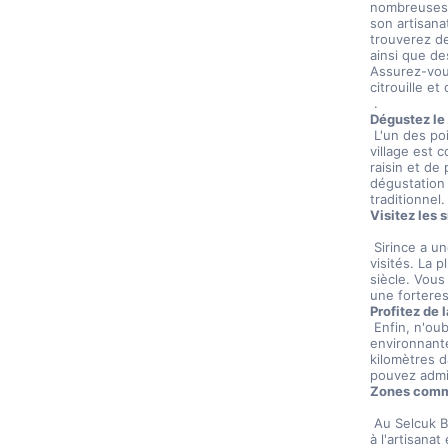
nombreuses f
son artisanat
trouverez d
ainsi que de
Assurez-vous
citrouille et
 .
Dégustez le 
 L'un des points forts de toute visite à Sirince est d'essayer le vin local. Le 
village est c
raisin et de
dégustation 
traditionnel.
Visitez les 
 Sirince a une histoire riche et plusieurs sites historiques méritent d'être 
visités. La p
siècle. Vous
une fortere
Profitez de 
 Enfin, n'oubliez pas de profiter de la vue imprenable sur la campagne 
environnante
kilomètres d
pouvez admi
Zones comme
 Au Selcuk Bazaar, vous trouverez de tout, des produits frais et des épices 
à l'artisanat