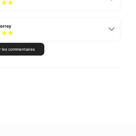
Correy
r les commentaires
Lovisone
eele