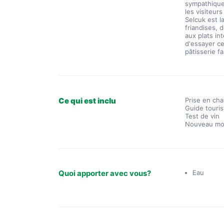
sympathiques
les visiteur
Selcuk est l
friandises, 
aux plats in
d'essayer ce
pâtisserie f
Ce qui est inclu
Prise en cha
Guide touris
Test de vin
Nouveau mod
Quoi apporter avec vous?
Eau