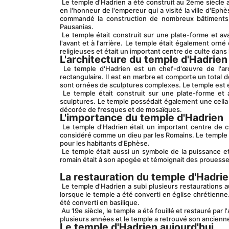
 Le temple d'Hadrien a été construit au 2ème siècle après JC sous le règne de l'empereur romain Hadrien. Le temple a été construit 
en l'honneur de l'empereur qui a visité la ville d'Eph
commandé la construction de nombreux bâtiments à
Pausanias.
 Le temple était construit sur une plate-forme et avait une forme rectangulaire. Il était en marbre et avait un total de 8 colonnes à 
l'avant et à l'arrière. Le temple était également orn
religieuses et était un important centre de culte dans 
L'architecture du temple d'Hadrien
 Le temple d'Hadrien est un chef-d'œuvre de l'architecture. Le temple est construit dans le style corinthien et a une forme 
rectangulaire. Il est en marbre et comporte un total d
sont ornées de sculptures complexes. Le temple est 
 Le temple était construit sur une plate-forme et avait un escalier qui y menait. La plate-forme était décorée de reliefs et de 
sculptures. Le temple possédait également une cella o
décorée de fresques et de mosaïques.
L'importance du temple d'Hadrien
 Le temple d'Hadrien était un important centre de culte dans l'ancienne ville d'Éphèse. Il était dédié à l'empereur romain Hadrien, 
considéré comme un dieu par les Romains. Le temple ét
pour les habitants d'Ephèse.
 Le temple était aussi un symbole de la puissance et de la richesse de l'Empire romain. Il a été construit à une époque où l'empire 
romain était à son apogée et témoignait des prouesses
La restauration du temple d'Hadri
 Le temple d'Hadrien a subi plusieurs restaurations au fil des ans. La première restauration a été effectuée au 4ème siècle après JC 
lorsque le temple a été converti en église chrétienne
été converti en basilique.
 Au 19e siècle, le temple a été fouillé et restauré par l'archéologue britannique John Turtle Wood. Les travaux de restauration ont duré 
plusieurs années et le temple a retrouvé son ancienne
Le temple d'Hadrien aujourd'hui