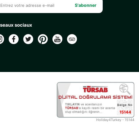
S'abonner
seaux sociaux
15144
Holiday4Turkey - 15144