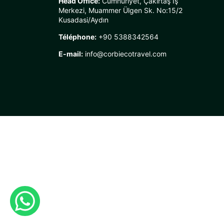
Head Office:
Cumhuriyet, Çakırtaş İş
Merkezi, Muammer Ülgen Sk. No:15/2
Kusadasi/Aydın
Téléphone:
+90 5388342564
E-mail:
info@corbiecotravel.com