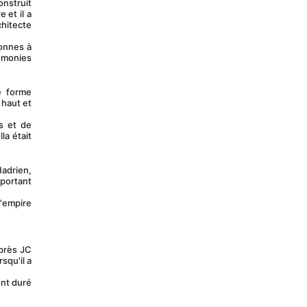
et il a 
itecte 
émonies 
haut et 
a était 
portant 
qu'il a 