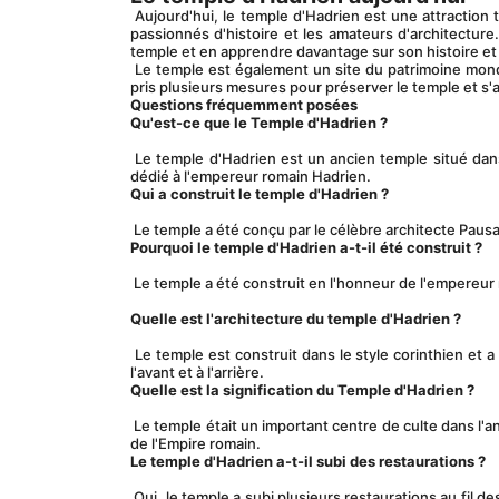
 Aujourd'hui, le temple d'Hadrien est une attraction touristique populaire en Turquie. C'est une destination incontournable pour les 
passionnés d'histoire et les amateurs d'architecture.
temple et en apprendre davantage sur son histoire et s
 Le temple est également un site du patrimoine mondial de l'UNESCO et est protégé par le gouvernement turc. Le gouvernement a 
pris plusieurs mesures pour préserver le temple et s'a
Questions fréquemment posées
Qu'est-ce que le Temple d'Hadrien ?
 Le temple d'Hadrien est un ancien temple situé dans la ville d'Ephèse en Turquie. Il a été construit au 2ème siècle après JC et est 
dédié à l'empereur romain Hadrien.
Qui a construit le temple d'Hadrien ?
 Le temple a été conçu par le célèbre architecte Pausa
Pourquoi le temple d'Hadrien a-t-il été construit ?
 Le temple a été construit en l'honneur de l'empereur 
Quelle est l'architecture du temple d'Hadrien ?
 Le temple est construit dans le style corinthien et a une forme rectangulaire. Il est en marbre et comporte un total de 8 colonnes à 
l'avant et à l'arrière.
Quelle est la signification du Temple d'Hadrien ?
 Le temple était un important centre de culte dans l'ancienne ville d'Éphèse. C'était aussi un symbole de la puissance et de la richesse 
de l'Empire romain.
Le temple d'Hadrien a-t-il subi des restaurations ?
 Oui, le temple a subi plusieurs restaurations au fil des ans. La première restauration a été effectuée au 4ème siècle après JC lorsque 