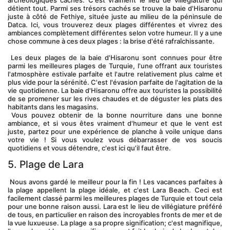
archéologiques cachés. C'est vraiment le lieu de villégiature qui 
détient tout. Parmi ses trésors cachés se trouve la baie d'Hisaronu 
juste à côté de Fethiye, située juste au milieu de la péninsule de 
Datca. Ici, vous trouverez deux plages différentes et vivrez des 
ambiances complètement différentes selon votre humeur. Il y a une 
chose commune à ces deux plages : la brise d'été rafraîchissante.
 Les deux plages de la baie d'Hisaronu sont connues pour être 
parmi les meilleures plages de Turquie, l'une offrant aux touristes 
l'atmosphère estivale parfaite et l'autre relativement plus calme et 
plus vide pour la sérénité. C'est l'évasion parfaite de l'agitation de la 
vie quotidienne. La baie d'Hisaronu offre aux touristes la possibilité 
de se promener sur les rives chaudes et de déguster les plats des 
habitants dans les magasins.
 Vous pouvez obtenir de la bonne nourriture dans une bonne 
ambiance, et si vous êtes vraiment d'humeur et que le vent est 
juste, partez pour une expérience de planche à voile unique dans 
votre vie ! Si vous voulez vous débarrasser de vos soucis 
quotidiens et vous détendre, c'est ici qu'il faut être.
5. Plage de Lara
 Nous avons gardé le meilleur pour la fin ! Les vacances parfaites à 
la plage appellent la plage idéale, et c'est Lara Beach. Ceci est 
facilement classé parmi les meilleures plages de Turquie et tout cela 
pour une bonne raison aussi. Lara est le lieu de villégiature préféré 
de tous, en particulier en raison des incroyables fronts de mer et de 
la vue luxueuse. La plage a sa propre signification; c'est magnifique, 