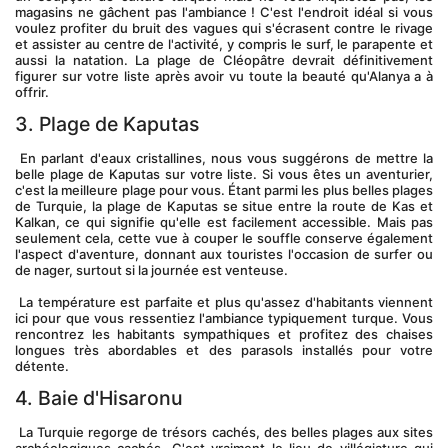
magasins ne gâchent pas l'ambiance ! C'est l'endroit idéal si vous 
voulez profiter du bruit des vagues qui s'écrasent contre le rivage 
et assister au centre de l'activité, y compris le surf, le parapente et 
aussi la natation. La plage de Cléopâtre devrait définitivement 
figurer sur votre liste après avoir vu toute la beauté qu'Alanya a à 
offrir.
3. Plage de Kaputas
 En parlant d'eaux cristallines, nous vous suggérons de mettre la 
belle plage de Kaputas sur votre liste. Si vous êtes un aventurier, 
c'est la meilleure plage pour vous. Étant parmi les plus belles plages 
de Turquie, la plage de Kaputas se situe entre la route de Kas et 
Kalkan, ce qui signifie qu'elle est facilement accessible. Mais pas 
seulement cela, cette vue à couper le souffle conserve également 
l'aspect d'aventure, donnant aux touristes l'occasion de surfer ou 
de nager, surtout si la journée est venteuse.
 La température est parfaite et plus qu'assez d'habitants viennent 
ici pour que vous ressentiez l'ambiance typiquement turque. Vous 
rencontrez les habitants sympathiques et profitez des chaises 
longues très abordables et des parasols installés pour votre 
détente.
4. Baie d'Hisaronu
 La Turquie regorge de trésors cachés, des belles plages aux sites 