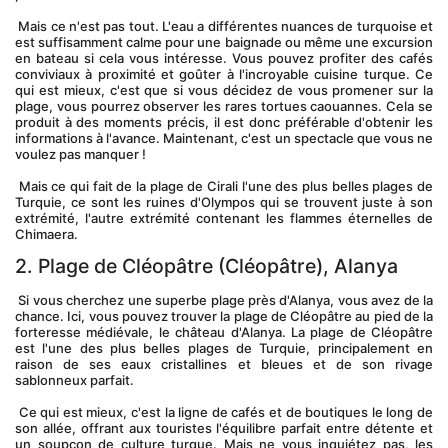
 Mais ce n'est pas tout. L'eau a différentes nuances de turquoise et 
est suffisamment calme pour une baignade ou même une excursion 
en bateau si cela vous intéresse. Vous pouvez profiter des cafés 
conviviaux à proximité et goûter à l'incroyable cuisine turque. Ce 
qui est mieux, c'est que si vous décidez de vous promener sur la 
plage, vous pourrez observer les rares tortues caouannes. Cela se 
produit à des moments précis, il est donc préférable d'obtenir les 
informations à l'avance. Maintenant, c'est un spectacle que vous ne 
voulez pas manquer !
 Mais ce qui fait de la plage de Cirali l'une des plus belles plages de 
Turquie, ce sont les ruines d'Olympos qui se trouvent juste à son 
extrémité, l'autre extrémité contenant les flammes éternelles de 
Chimaera.
2. Plage de Cléopâtre (Cléopâtre), Alanya
 Si vous cherchez une superbe plage près d'Alanya, vous avez de la 
chance. Ici, vous pouvez trouver la plage de Cléopâtre au pied de la 
forteresse médiévale, le château d'Alanya. La plage de Cléopâtre 
est l'une des plus belles plages de Turquie, principalement en 
raison de ses eaux cristallines et bleues et de son rivage 
sablonneux parfait.
 Ce qui est mieux, c'est la ligne de cafés et de boutiques le long de 
son allée, offrant aux touristes l'équilibre parfait entre détente et 
un soupçon de culture turque. Mais ne vous inquiétez pas, les 