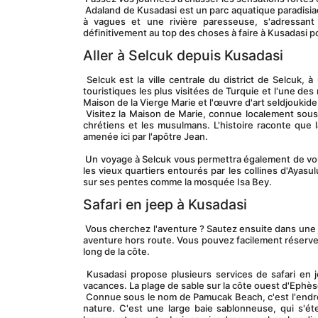
 Adaland de Kusadasi est un parc aquatique paradisiaque pour les familles avec plus de 20 toboggans à votre disposition, une piscine 
à vagues et une rivière paresseuse, s'adressant
définitivement au top des choses à faire à Kusadasi po
Aller à Selcuk depuis Kusadasi
 Selcuk est la ville centrale du district de Selcuk, à un mile au nord-est de l'ancienne ville d'Ephèse. C'est l'une des destinations 
touristiques les plus visitées de Turquie et l'une de
Maison de la Vierge Marie et l'œuvre d'art seldjoukide
 Visitez la Maison de Marie, connue localement sous le nom de Meryemana. C'est une chapelle vieille de 2000 ans vénérée par les 
chrétiens et les musulmans. L'histoire raconte que 
amenée ici par l'apôtre Jean.
 Un voyage à Selcuk vous permettra également de vous plonger dans l'art culturel islamique introduit par les Seldjoukides. Découvrez 
les vieux quartiers entourés par les collines d'Ayasu
sur ses pentes comme la mosquée Isa Bey.
Safari en jeep à Kusadasi
 Vous cherchez l'aventure ? Sautez ensuite dans une jeep et dirigez-vous vers le célèbre safari de Kusadasi pour vivre une incroyable 
aventure hors route. Vous pouvez facilement réserver
long de la côte.
 Kusadasi propose plusieurs services de safari en jeep aux personnes à la recherche d'une poussée d'adrénaline pendant leurs 
vacances. La plage de sable sur la côte ouest d'Ephès
 Connue sous le nom de Pamucak Beach, c'est l'endroit idéal pour les amateurs de safari qui veulent ressentir l'étreinte paisible de la 
nature. C'est une large baie sablonneuse, qui s'ét