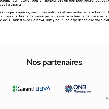
ectement à l'hôtel et vous emmènera faire un tour pour régaler vos yeux 
ages fascinants.
rs européens. Prêt à découvrir par vous-même la beauté de Kusadasi et
ite de Kusadasi avec Holiday4Turkey pour une expérience que vous n'ou
Nos partenaires