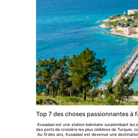
Top 7 des choses passionnantes à f
 Kusadasi est une station balnéaire surplombant les eaux cristallines de la mer Égée sur la côte turque de la Méditerranée. C'est l'un 
des ports de croisière les plus célèbres de Turquie, c
 Au fil des ans, Kusadasi est devenue une destination préférée des visiteurs européens. C'est un haut lieu du tourisme en été avec 