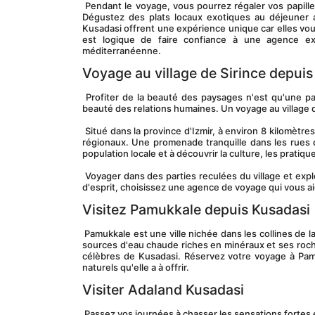
 Pendant le voyage, vous pourrez régaler vos papilles avec la bonté grillée des viandes aromatiques fraîchement préparées à bord. 
Dégustez des plats locaux exotiques au déjeuner 
Kusadasi offrent une expérience unique car elles vous
est logique de faire confiance à une agence ex
méditerranéenne.
Voyage au village de Sirince depuis
 Profiter de la beauté des paysages n'est qu'une partie du voyage. L'autre partie consiste à explorer les cultures et à savourer la 
beauté des relations humaines. Un voyage au village d
 Situé dans la province d'Izmir, à environ 8 kilomètres d'Ephèse, Sirince est un joli village connu pour ses fruits, ses vins et ses fruits 
régionaux. Une promenade tranquille dans les rues de
population locale et à découvrir la culture, les pratiq
 Voyager dans des parties reculées du village et explorer de nouveaux endroits est difficile pour les touristes. Pour votre tranquillité 
d'esprit, choisissez une agence de voyage qui vous aid
Visitez Pamukkale depuis Kusadasi
 Pamukkale est une ville nichée dans les collines de la province de Denizli, dans l'ouest de la Turquie. Pamukkale est connue pour ses 
sources d'eau chaude riches en minéraux et ses roches
célèbres de Kusadasi. Réservez votre voyage à Pamuk
naturels qu'elle a à offrir.
Visiter Adaland Kusadasi
 Passez vos journées à chasser les sensations fortes 