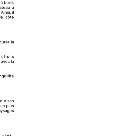
teau à 
nsi, il 
a côte 
avec la 
es plus 
aysages 
sadasi.