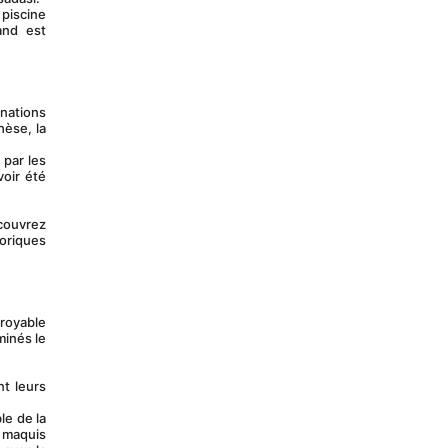
nd est 
èse, la 
oir été 
oriques 
inés le 
 maquis 