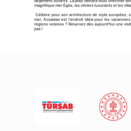
largement ouverts. La jeep viendra vous chercher dir
magnifique mer Égée, les oliviers luxuriants et les vill
 Célèbre pour son architecture de style européen, ses plages exquises, ses ruines antiques et ses restaurants le long du front de 
mer, Kusadasi est l'endroit idéal pour les vacancie
régions voisines ? Réservez dès aujourd'hui une vis
pas !