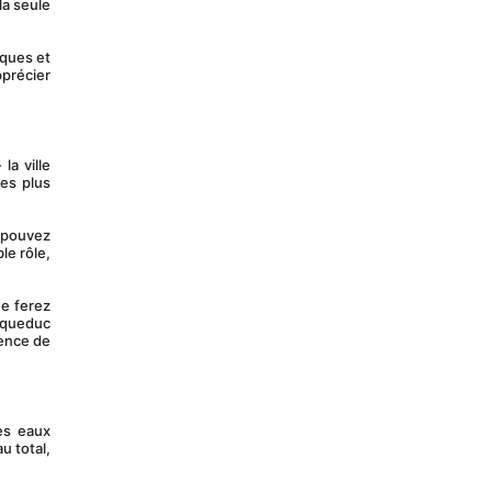
a seule 
précier 
es plus 
e rôle, 
queduc 
ence de 
 total, 