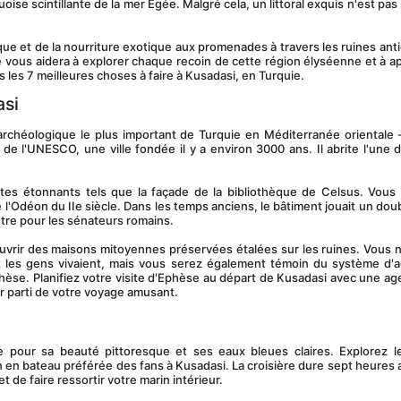
ise scintillante de la mer Égée. Malgré cela, un littoral exquis n'est pas l
e vous aidera à explorer chaque recoin de cette région élyséenne et à ap
les 7 meilleures choses à faire à Kusadasi, en Turquie.
asi
e l'UNESCO, une ville fondée il y a environ 3000 ans. Il abrite l'une d
 l'Odéon du IIe siècle. Dans les temps anciens, le bâtiment jouait un doubl
ntre pour les sénateurs romains.
t les gens vivaient, mais vous serez également témoin du système d'a
Éphèse. Planifiez votre visite d'Ephèse au départ de Kusadasi avec une ag
r parti de votre voyage amusant.
 en bateau préférée des fans à Kusadasi. La croisière dure sept heures au
t de faire ressortir votre marin intérieur.