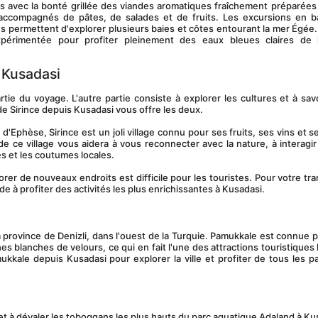
accompagnés de pâtes, de salades et de fruits. Les excursions en ba
 permettent d'explorer plusieurs baies et côtes entourant la mer Égée. Ai
périmentée pour profiter pleinement des eaux bleues claires de l
 Kusadasi
e Sirince depuis Kusadasi vous offre les deux.
 ce village vous aidera à vous reconnecter avec la nature, à interagir 
ues et les coutumes locales.
e à profiter des activités les plus enrichissantes à Kusadasi.
 blanches de velours, ce qui en fait l'une des attractions touristiques l
kale depuis Kusadasi pour explorer la ville et profiter de tous les p
et à dévaler les toboggans les plus hauts du parc aquatique Adaland à Ku