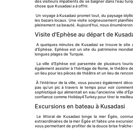
des visiteurs impatients de se baigner dans l'eau turquo
chose que Kusadasi a à offrir.
 Un voyage à Kusadasi promet tout, du paysage idyllique et de la nourriture exotique aux promenades à travers les ruines antiques et 
les bazars locaux. Une visite soigneusement planifié
pleinement sa beauté. Aujourd'hui, nous énumérerons 
Visite d'Ephèse au départ de Kusad
 A quelques minutes de Kusadasi se trouve le site archéologique le plus important de Turquie en Méditerranée orientale - la ville 
d'Ephèse. Ephèse est un site du patrimoine mondial d
longues plages de Turquie.
 La ville d'Ephèse est parsemée de plusieurs touristes étonnants tels que la façade de la bibliothèque de Celsus. Vous pouvez 
également assister à l'héritage de Rome, le théâtre de
un lieu pour les pièces de théâtre et un lieu de renco
 À l'intérieur de la ville, vous pouvez également découvrir des maisons mitoyennes préservées étalées sur les ruines. Vous ne ferez 
pas qu'un pic à travers le temps pour voir commen
sophistiqué qui alimentait en eau l'ancienne ville d'
confiance comme Holiday4Turkey pour tirer le meilleu
Excursions en bateau à Kusadasi
 Le littoral de Kusadasi longe la mer Égée, connue pour sa beauté pittoresque et ses eaux bleues claires. Explorez les eaux 
extraordinaires de la mer Égée et faites une excursion
vous permettant de profiter de la douce brise fraîche e