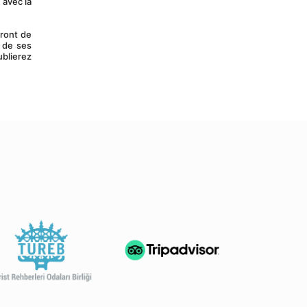
avec la 
 de ses 
blierez 