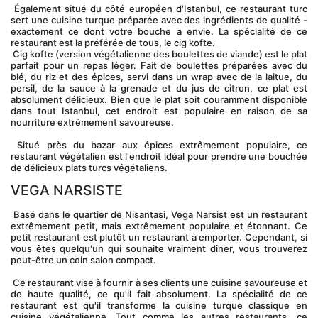
 Également situé du côté européen d'Istanbul, ce restaurant turc 
sert une cuisine turque préparée avec des ingrédients de qualité - 
exactement ce dont votre bouche a envie. La spécialité de ce 
restaurant est la préférée de tous, le cig kofte.
 Cig kofte (version végétalienne des boulettes de viande) est le plat 
parfait pour un repas léger. Fait de boulettes préparées avec du 
blé, du riz et des épices, servi dans un wrap avec de la laitue, du 
persil, de la sauce à la grenade et du jus de citron, ce plat est 
absolument délicieux. Bien que le plat soit couramment disponible 
dans tout Istanbul, cet endroit est populaire en raison de sa 
nourriture extrêmement savoureuse.
 Situé près du bazar aux épices extrêmement populaire, ce 
restaurant végétalien est l'endroit idéal pour prendre une bouchée 
de délicieux plats turcs végétaliens.
VEGA NARSISTE
 Basé dans le quartier de Nisantasi, Vega Narsist est un restaurant 
extrêmement petit, mais extrêmement populaire et étonnant. Ce 
petit restaurant est plutôt un restaurant à emporter. Cependant, si 
vous êtes quelqu'un qui souhaite vraiment dîner, vous trouverez 
peut-être un coin salon compact.
 Ce restaurant vise à fournir à ses clients une cuisine savoureuse et 
de haute qualité, ce qu'il fait absolument. La spécialité de ce 
restaurant est qu'il transforme la cuisine turque classique en 
cuisine végétalienne. Tout comme les autres restaurants, ce 