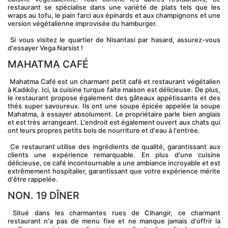
restaurant se spécialise dans une variété de plats tels que les 
wraps au tofu, le pain farci aux épinards et aux champignons et une 
version végétalienne improvisée du hamburger.
 Si vous visitez le quartier de Nisantasi par hasard, assurez-vous 
d'essayer Vega Narsist !
MAHATMA CAFÉ
 Mahatma Café est un charmant petit café et restaurant végétalien 
à Kadıköy. Ici, la cuisine turque faite maison est délicieuse. De plus, 
le restaurant propose également des gâteaux appétissants et des 
thés super savoureux. Ils ont une soupe épicée appelée la soupe 
Mahatma, à essayer absolument. Le propriétaire parle bien anglais 
et est très arrangeant. L'endroit est également ouvert aux chats qui 
ont leurs propres petits bols de nourriture et d'eau à l'entrée.
 Ce restaurant utilise des ingrédients de qualité, garantissant aux 
clients une expérience remarquable. En plus d'une cuisine 
délicieuse, ce café incontournable a une ambiance incroyable et est 
extrêmement hospitalier, garantissant que votre expérience mérite 
d'être rappelée.
NON. 19 DÎNER
 Situé dans les charmantes rues de Cihangir, ce charmant 
restaurant n'a pas de menu fixe et ne manque jamais d'offrir la 