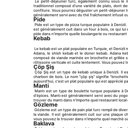
 Le petit-déjeuner turc, également connu sous le nom de "kahvaltı", est un incontournable à Denizli. Il s'agit d'un petit-déjeuner 
traditionnel composé d'une variété de plats, dont de
confiture. Vous pourrez déguster un petit-déjeuner tur
généralement servi avec du thé fraîchement infusé ou
Pide
 Pide est un type de pizza turque populaire à Denizli. C'est un pain plat garni de fromage, de viande, de légumes et d'herbes. Le pide 
est généralement cuit dans un four à bois, ce qui lu
pide dans n'importe quelle boulangerie ou restaurant l
Kebab
 Le kebab est un plat populaire en Turquie, et Denizli ne fait pas exception. Il existe de nombreux types de kebab, notamment le kebab 
Adana, le shish kebab et le doner kebab. Adana keb
composé de viande marinée en brochette et grillée 
rôtissoire verticale et cuite lentement. Vous pouvez t
Çöp Şiş
 Çöp Şiş est un type de kebab unique à Denizli. Il est composé de petits morceaux de viande qui sont embrochés et grillés sur du 
charbon de bois. Le nom "çöp şiş" signifie "brochette 
aujourd'hui, c'est un plat populaire qui est apprécié pa
Manti
 Mantı est un type de boulette turque populaire à Denizli. Il est composé de petites poches de pâte remplies de viande hachée et 
d'épices. Mantı est généralement servi avec du yogou
trouver du mantı dans n'importe quel restaurant local 
Gözleme
 Gözleme est un type de pain plat turc rempli de divers ingrédients, notamment du fromage, des épinards, des pommes de terre et de 
la viande. Il est généralement cuit sur une plaque c
vous pouvez le trouver dans n'importe quel marché ou
Baklava