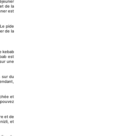
t de la 
ner est 
r de la 
ab est 
sur une 
endant, 
 pouvez 
zli, et 