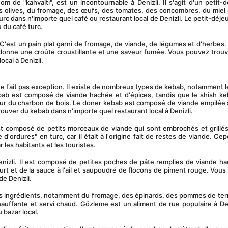
s olives, du fromage, des œufs, des tomates, des concombres, du miel e
c dans n'importe quel café ou restaurant local de Denizli. Le petit-déjeu
 du café turc.
i donne une croûte croustillante et une saveur fumée. Vous pouvez trouve
ocal à Denizli.
ab est composé de viande hachée et d'épices, tandis que le shish keb
sur du charbon de bois. Le doner kebab est composé de viande empilée 
rouver du kebab dans n'importe quel restaurant local à Denizli.
d'ordures" en turc, car il était à l'origine fait de restes de viande. Cep
r les habitants et les touristes.
rt et de la sauce à l'ail et saupoudré de flocons de piment rouge. Vous
de Denizli.
hauffante et servi chaud. Gözleme est un aliment de rue populaire à Deni
 bazar local.