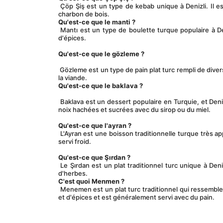
 Çöp Şiş est un type de kebab unique à Denizli. Il est composé de petits morceaux de viande qui sont embrochés et grillés sur du 
charbon de bois.
Qu'est-ce que le manti ?
 Mantı est un type de boulette turque populaire à Denizli. Il est composé de petites poches de pâte remplies de viande hachée et 
d'épices. 
Qu'est-ce que le gözleme ?
 Gözleme est un type de pain plat turc rempli de divers ingrédients, notamment du fromage, des épinards, des pommes de terre et de 
la viande.
Qu'est-ce que le baklava ?
 Baklava est un dessert populaire en Turquie, et Denizli ne fait pas exception. Il est composé de couches de pâte phyllo remplies de 
noix hachées et sucrées avec du sirop ou du miel. 
Qu'est-ce que l'ayran ?
 L'Ayran est une boisson traditionnelle turque très appréciée à Denizli. Il est composé de yaourt, d'eau et de sel et est généralement 
servi froid. 
Qu'est-ce que Şırdan ?
 Le Şırdan est un plat traditionnel turc unique à Denizli. Il est composé d'intestins d'agneau ou de mouton farcis de riz, d'épices et 
d'herbes.
C'est quoi Menmen ?
 Menemen est un plat turc traditionnel qui ressemble aux œufs brouillés. Il est composé d'œufs, de tomates, de poivrons, d'oignons 
et d'épices et est généralement servi avec du pain.