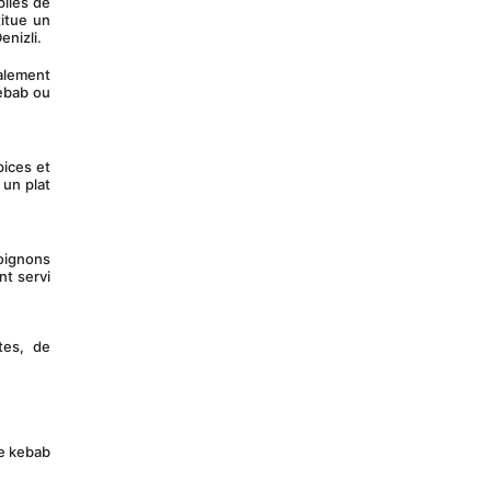
itue un 
enizli.
ebab ou 
un plat 
t servi 