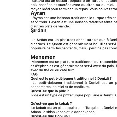
 Baklava est un dessert populaire en Turquie, et Denizli ne fait pas exception. Il est composé de couches de pâte phyllo remplies de 
noix hachées et sucrées avec du sirop ou du miel. L
moyen idéal pour terminer un repas. Vous pouvez trouv
Ayran
 L'Ayran est une boisson traditionnelle turque très appréciée à Denizli. Il est composé de yaourt, d'eau et de sel et est généralement 
servi froid. L'Ayran est une boisson rafraîchissante 
d'autres plats de viande.
Şırdan
 Le Şırdan est un plat traditionnel turc unique à Denizli. Il est composé d'intestins d'agneau ou de mouton farcis de riz, d'épices et 
d'herbes. Le Şırdan est généralement bouilli et servi
populaire parmi les habitants, mais il peut ne pas conv
Menemen
 Menemen est un plat turc traditionnel qui ressemble aux œufs brouillés. Il est composé d'œufs, de tomates, de poivrons, d'oignons 
et d'épices et est généralement servi avec du pain. 
avec du thé ou du café turc.
FAQ
Quel est le petit-déjeuner traditionnel à Denizli ?
 Le petit-déjeuner traditionnel à Denizli est un petit-déjeuner turc composé d'olives, de fromage, d'œufs, de tomates, de 
concombres, de miel et de confiture.
Qu'est-ce que la pide ?
 Pide est un type de pizza turque populaire à Denizli.
Qu'est-ce que le kebab ?
 Le kebab est un plat populaire en Turquie, et Denizli ne fait pas exception. Il existe de nombreux types de kebab, notamment le kebab 
Adana, le shish kebab et le doner kebab.
Qu'est-ce que Çöp Şiş ?