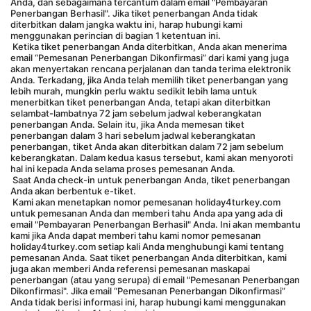
Anda, dan sebagaimana tercantum dalam email "Pembayaran 
Penerbangan Berhasil". Jika tiket penerbangan Anda tidak 
diterbitkan dalam jangka waktu ini, harap hubungi kami 
menggunakan perincian di bagian 1 ketentuan ini.
 Ketika tiket penerbangan Anda diterbitkan, Anda akan menerima 
email “Pemesanan Penerbangan Dikonfirmasi” dari kami yang juga 
akan menyertakan rencana perjalanan dan tanda terima elektronik 
Anda. Terkadang, jika Anda telah memilih tiket penerbangan yang 
lebih murah, mungkin perlu waktu sedikit lebih lama untuk 
menerbitkan tiket penerbangan Anda, tetapi akan diterbitkan 
selambat-lambatnya 72 jam sebelum jadwal keberangkatan 
penerbangan Anda. Selain itu, jika Anda memesan tiket 
penerbangan dalam 3 hari sebelum jadwal keberangkatan 
penerbangan, tiket Anda akan diterbitkan dalam 72 jam sebelum 
keberangkatan. Dalam kedua kasus tersebut, kami akan menyoroti 
hal ini kepada Anda selama proses pemesanan Anda.
 Saat Anda check-in untuk penerbangan Anda, tiket penerbangan 
Anda akan berbentuk e-tiket.
 Kami akan menetapkan nomor pemesanan holiday4turkey.com 
untuk pemesanan Anda dan memberi tahu Anda apa yang ada di 
email "Pembayaran Penerbangan Berhasil" Anda. Ini akan membantu 
kami jika Anda dapat memberi tahu kami nomor pemesanan 
holiday4turkey.com setiap kali Anda menghubungi kami tentang 
pemesanan Anda. Saat tiket penerbangan Anda diterbitkan, kami 
juga akan memberi Anda referensi pemesanan maskapai 
penerbangan (atau yang serupa) di email "Pemesanan Penerbangan 
Dikonfirmasi". Jika email “Pemesanan Penerbangan Dikonfirmasi” 
Anda tidak berisi informasi ini, harap hubungi kami menggunakan 