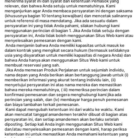
menerima syarat ini dan syarat dan ketentuan Pemasok yang 
relevan, dan bahwa Anda setuju untuk mematuhinya. Kami 
menganjurkan agar Anda membaca persyaratan ini dengan saksama 
(khususnya bagian 10 tentang kewajiban) dan mencetak salinannya 
untuk referensi di masa mendatang. Jika ada sesuatu dalam 
persyaratan ini yang tidak Anda pahami, silakan hubungi kami 
menggunakan perincian di bagian 1. Jika Anda tidak setuju dengan 
persyaratan ini, Anda tidak boleh menggunakan Situs Web kami atau 
menyelesaikan pemesanan dengan kami.
 Anda menjamin bahwa Anda memiliki kapasitas untuk masuk ke 
dalam kontrak yang mengikat secara hukum (termasuk setidaknya 
usia yang disyaratkan untuk memiliki kapasitas di negara Anda) dan 
bahwa Anda hanya akan menggunakan Situs Web kami untuk 
membuat reservasi yang sah.
 Jika Anda memesan Produk Perjalanan untuk sejumlah individu, 
nama depan yang Anda berikan akan bertanggung jawab untuk (i) 
memberikan informasi yang akurat tentang individu lain, (ii) 
menyetujui persyaratan ini atas nama mereka dan memastikan 
bahwa mereka mematuhinya, ( iii) memeriksa perincian dalam 
konfirmasi pemesanan dan segera menghubungi kami jika ada 
perincian yang salah, dan (iv) membayar harga penuh pemesanan 
dan biaya tambahan terkait pemesanan.
 Kami dapat mengubah ketentuan ini dari waktu ke waktu. Kami 
akan mencatat tanggal amandemen terakhir dibuat di bagian atas 
persyaratan ini, dan setiap amandemen akan berlaku setelah 
diposting. Setiap kali Anda ingin menggunakan Situs Web kami 
dan/atau menyelesaikan pemesanan dengan kami, harap periksa 
ketentuan ini untuk memastikan Anda memahami ketentuan yang 