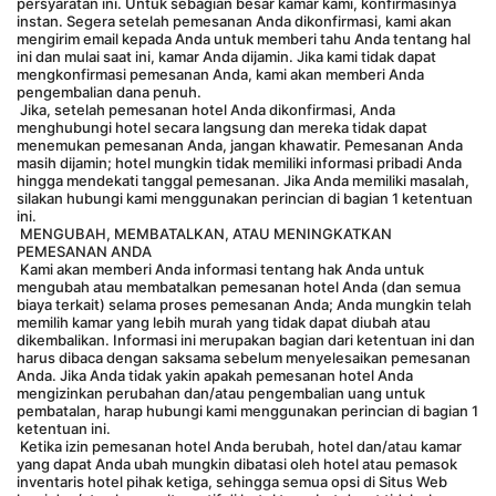
persyaratan ini. Untuk sebagian besar kamar kami, konfirmasinya 
instan. Segera setelah pemesanan Anda dikonfirmasi, kami akan 
mengirim email kepada Anda untuk memberi tahu Anda tentang hal 
ini dan mulai saat ini, kamar Anda dijamin. Jika kami tidak dapat 
mengkonfirmasi pemesanan Anda, kami akan memberi Anda 
pengembalian dana penuh.
 Jika, setelah pemesanan hotel Anda dikonfirmasi, Anda 
menghubungi hotel secara langsung dan mereka tidak dapat 
menemukan pemesanan Anda, jangan khawatir. Pemesanan Anda 
masih dijamin; hotel mungkin tidak memiliki informasi pribadi Anda 
hingga mendekati tanggal pemesanan. Jika Anda memiliki masalah, 
silakan hubungi kami menggunakan perincian di bagian 1 ketentuan 
ini.
 MENGUBAH, MEMBATALKAN, ATAU MENINGKATKAN 
PEMESANAN ANDA
 Kami akan memberi Anda informasi tentang hak Anda untuk 
mengubah atau membatalkan pemesanan hotel Anda (dan semua 
biaya terkait) selama proses pemesanan Anda; Anda mungkin telah 
memilih kamar yang lebih murah yang tidak dapat diubah atau 
dikembalikan. Informasi ini merupakan bagian dari ketentuan ini dan 
harus dibaca dengan saksama sebelum menyelesaikan pemesanan 
Anda. Jika Anda tidak yakin apakah pemesanan hotel Anda 
mengizinkan perubahan dan/atau pengembalian uang untuk 
pembatalan, harap hubungi kami menggunakan perincian di bagian 1 
ketentuan ini.
 Ketika izin pemesanan hotel Anda berubah, hotel dan/atau kamar 
yang dapat Anda ubah mungkin dibatasi oleh hotel atau pemasok 
inventaris hotel pihak ketiga, sehingga semua opsi di Situs Web 