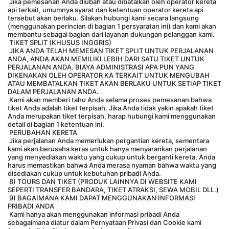
 Jika pemesanan Anda diubah atau dibatalkan oleh operator kereta 
api terkait, umumnya syarat dan ketentuan operator kereta api 
tersebut akan berlaku. Silakan hubungi kami secara langsung 
(menggunakan perincian di bagian 1 persyaratan ini) dan kami akan 
membantu sebagai bagian dari layanan dukungan pelanggan kami.
 TIKET SPLIT (KHUSUS INGGRIS)
 JIKA ANDA TELAH MEMESAN TIKET SPLIT UNTUK PERJALANAN 
ANDA, ANDA AKAN MEMILIKI LEBIH DARI SATU TIKET UNTUK 
PERJALANAN ANDA. BIAYA ADMINISTRASI APA PUN YANG 
DIKENAKAN OLEH OPERATOR KA TERKAIT UNTUK MENGUBAH 
ATAU MEMBATALKAN TIKET AKAN BERLAKU UNTUK SETIAP TIKET 
DALAM PERJALANAN ANDA.
 Kami akan memberi tahu Anda selama proses pemesanan bahwa 
tiket Anda adalah tiket terpisah. Jika Anda tidak yakin apakah tiket 
Anda merupakan tiket terpisah, harap hubungi kami menggunakan 
detail di bagian 1 ketentuan ini.
 PERUBAHAN KERETA
 Jika perjalanan Anda memerlukan pergantian kereta, sementara 
kami akan berusaha keras untuk hanya menyarankan perjalanan 
yang menyediakan waktu yang cukup untuk berganti kereta, Anda 
harus memastikan bahwa Anda merasa nyaman bahwa waktu yang 
disediakan cukup untuk kebutuhan pribadi Anda.
 8) TOURS DAN TIKET (PRODUK LAINNYA DI WEBSITE KAMI 
SEPERTI TRANSFER BANDARA, TIKET ATRAKSI, SEWA MOBIL DLL.)
 9) BAGAIMANA KAMI DAPAT MENGGUNAKAN INFORMASI 
PRIBADI ANDA
 Kami hanya akan menggunakan informasi pribadi Anda 
sebagaimana diatur dalam Pernyataan Privasi dan Cookie kami 