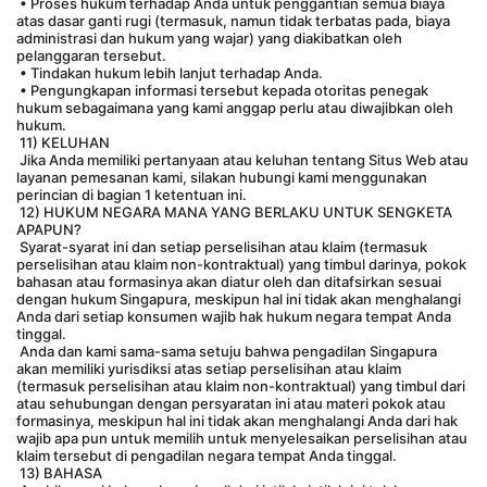
 • Proses hukum terhadap Anda untuk penggantian semua biaya 
atas dasar ganti rugi (termasuk, namun tidak terbatas pada, biaya 
administrasi dan hukum yang wajar) yang diakibatkan oleh 
pelanggaran tersebut.
 • Tindakan hukum lebih lanjut terhadap Anda.
 • Pengungkapan informasi tersebut kepada otoritas penegak 
hukum sebagaimana yang kami anggap perlu atau diwajibkan oleh 
hukum.
 11) KELUHAN
 Jika Anda memiliki pertanyaan atau keluhan tentang Situs Web atau 
layanan pemesanan kami, silakan hubungi kami menggunakan 
perincian di bagian 1 ketentuan ini.
 12) HUKUM NEGARA MANA YANG BERLAKU UNTUK SENGKETA 
APAPUN?
 Syarat-syarat ini dan setiap perselisihan atau klaim (termasuk 
perselisihan atau klaim non-kontraktual) yang timbul darinya, pokok 
bahasan atau formasinya akan diatur oleh dan ditafsirkan sesuai 
dengan hukum Singapura, meskipun hal ini tidak akan menghalangi 
Anda dari setiap konsumen wajib hak hukum negara tempat Anda 
tinggal.
 Anda dan kami sama-sama setuju bahwa pengadilan Singapura 
akan memiliki yurisdiksi atas setiap perselisihan atau klaim 
(termasuk perselisihan atau klaim non-kontraktual) yang timbul dari 
atau sehubungan dengan persyaratan ini atau materi pokok atau 
formasinya, meskipun hal ini tidak akan menghalangi Anda dari hak 
wajib apa pun untuk memilih untuk menyelesaikan perselisihan atau 
klaim tersebut di pengadilan negara tempat Anda tinggal.
 13) BAHASA