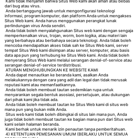
 Kami tidak menjamin bahwa Situs Web kami akan aman atau bebas 
dari bug atau virus.
 Anda bertanggung jawab untuk mengonfigurasi teknologi 
informasi, program komputer, dan platform Anda untuk mengakses 
Situs Web kami. Anda harus menggunakan perangkat lunak 
perlindungan virus Anda sendiri.
 Anda tidak boleh menyalahgunakan Situs web kami dengan sengaja 
memperkenalkan virus, trojan, worm, bom logika, atau materi lain 
yang berbahaya atau berbahaya secara teknologi. Anda tidak boleh 
mencoba mendapatkan akses tidak sah ke Situs Web kami, server 
tempat Situs Web kami disimpan atau server, komputer, atau basis 
data apa pun yang terhubung ke Situs Web kami. Anda tidak boleh 
menyerang Situs Web kami melalui serangan denial-of-service atau 
serangan denial-of-service terdistribusi.
 ATURAN MENGHUBUNGKAN KE WEBSITE KAMI
 Anda dapat menautkan ke beranda kami, asalkan Anda 
melakukannya dengan cara yang adil dan legal dan tidak merusak 
reputasi kami atau memanfaatkannya.
 Anda tidak boleh membuat tautan sedemikian rupa untuk 
menyarankan segala bentuk asosiasi, persetujuan, atau dukungan 
dari pihak kami jika tidak ada.
 Anda tidak boleh membuat tautan ke Situs Web kami di situs web 
mana pun yang bukan milik Anda.
 Situs web kami tidak boleh dibingkai di situs lain mana pun, Anda 
juga tidak boleh membuat tautan ke bagian mana pun dari Situs web 
kami selain halaman beranda.
 Kami berhak untuk menarik izin penautan tanpa pemberitahuan.
 4) KETENTUAN PEMESANAN UMUM (BERLAKU UNTUK SEMUA 