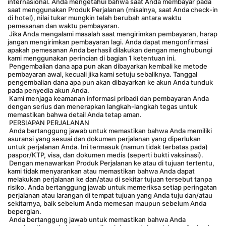
internasional. Anda mengetahui bahwa saat Anda membayar pada 
saat menggunakan Produk Perjalanan (misalnya, saat Anda check-in 
di hotel), nilai tukar mungkin telah berubah antara waktu 
pemesanan dan waktu pembayaran.
 Jika Anda mengalami masalah saat mengirimkan pembayaran, harap 
jangan mengirimkan pembayaran lagi. Anda dapat mengonfirmasi 
apakah pemesanan Anda berhasil dilakukan dengan menghubungi 
kami menggunakan perincian di bagian 1 ketentuan ini.
 Pengembalian dana apa pun akan dibayarkan kembali ke metode 
pembayaran awal, kecuali jika kami setuju sebaliknya. Tanggal 
pengembalian dana apa pun akan dibayarkan ke akun Anda tunduk 
pada penyedia akun Anda.
 Kami menjaga keamanan informasi pribadi dan pembayaran Anda 
dengan serius dan menerapkan langkah-langkah tegas untuk 
memastikan bahwa detail Anda tetap aman.
 PERSIAPAN PERJALANAN
 Anda bertanggung jawab untuk memastikan bahwa Anda memiliki 
asuransi yang sesuai dan dokumen perjalanan yang diperlukan 
untuk perjalanan Anda. Ini termasuk (namun tidak terbatas pada) 
paspor/KTP, visa, dan dokumen medis (seperti bukti vaksinasi).
 Dengan menawarkan Produk Perjalanan ke atau di tujuan tertentu, 
kami tidak menyarankan atau memastikan bahwa Anda dapat 
melakukan perjalanan ke dan/atau di sekitar tujuan tersebut tanpa 
risiko. Anda bertanggung jawab untuk memeriksa setiap peringatan 
perjalanan atau larangan di tempat tujuan yang Anda tuju dan/atau 
sekitarnya, baik sebelum Anda memesan maupun sebelum Anda 
bepergian.
 Anda bertanggung jawab untuk memastikan bahwa Anda 