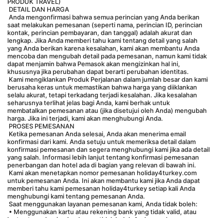
PRODUK TRAVEL)
 DETAIL DAN HARGA
 Anda mengonfirmasi bahwa semua perincian yang Anda berikan 
saat melakukan pemesanan (seperti nama, perincian ID, perincian 
kontak, perincian pembayaran, dan tanggal) adalah akurat dan 
lengkap. Jika Anda memberi tahu kami tentang detail yang salah 
yang Anda berikan karena kesalahan, kami akan membantu Anda 
mencoba dan mengubah detail pada pemesanan, namun kami tidak 
dapat menjamin bahwa Pemasok akan mengizinkan hal ini, 
khususnya jika perubahan dapat berarti perubahan identitas.
 Kami mengiklankan Produk Perjalanan dalam jumlah besar dan kami 
berusaha keras untuk memastikan bahwa harga yang diiklankan 
selalu akurat, tetapi terkadang terjadi kesalahan. Jika kesalahan 
seharusnya terlihat jelas bagi Anda, kami berhak untuk 
membatalkan pemesanan atau (jika disetujui oleh Anda) mengubah 
harga. Jika ini terjadi, kami akan menghubungi Anda.
 PROSES PEMESANAN
 Ketika pemesanan Anda selesai, Anda akan menerima email 
konfirmasi dari kami. Anda setuju untuk memeriksa detail dalam 
konfirmasi pemesanan dan segera menghubungi kami jika ada detail 
yang salah. Informasi lebih lanjut tentang konfirmasi pemesanan 
penerbangan dan hotel ada di bagian yang relevan di bawah ini.
 Kami akan menetapkan nomor pemesanan holiday4turkey.com 
untuk pemesanan Anda. Ini akan membantu kami jika Anda dapat 
memberi tahu kami pemesanan holiday4turkey setiap kali Anda 
menghubungi kami tentang pemesanan Anda.
 Saat menggunakan layanan pemesanan kami, Anda tidak boleh:
 • Menggunakan kartu atau rekening bank yang tidak valid, atau 