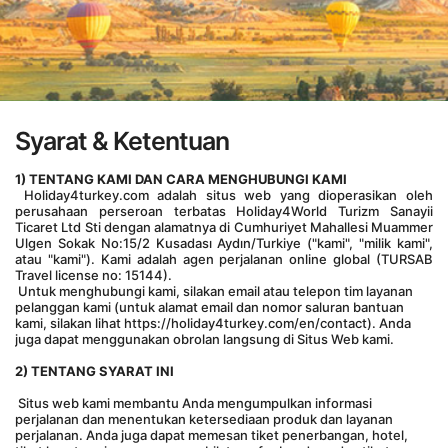
Syarat & Ketentuan
1) TENTANG KAMI DAN CARA MENGHUBUNGI KAMI
 Holiday4turkey.com adalah situs web yang dioperasikan oleh 
perusahaan perseroan terbatas Holiday4World Turizm Sanayii 
Ticaret Ltd Sti dengan alamatnya di Cumhuriyet Mahallesi Muammer 
Ulgen Sokak No:15/2 Kusadası Aydın/Turkiye ("kami", "milik kami", 
atau "kami"). Kami adalah agen perjalanan online global (TURSAB 
Travel license no: 15144).
 Untuk menghubungi kami, silakan email atau telepon tim layanan 
pelanggan kami (untuk alamat email dan nomor saluran bantuan 
kami, silakan lihat https://holiday4turkey.com/en/contact). Anda 
juga dapat menggunakan obrolan langsung di Situs Web kami.
2) TENTANG SYARAT INI
 Situs web kami membantu Anda mengumpulkan informasi 
perjalanan dan menentukan ketersediaan produk dan layanan 
perjalanan. Anda juga dapat memesan tiket penerbangan, hotel, 