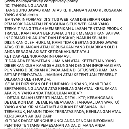
(www.holiday4turkey.com/privacy-policy
 10) TANGGUNG JAWAB
 TANGGUNG JAWAB KAMI ATAS KEHILANGAN ATAU KERUSAKAN 
YANG ANDA derita
 BANYAK INFORMASI DI SITUS WEB KAMI DIBERIKAN OLEH 
PEMASOK DAN/ATAU PENGGUNA SITUS WEB KAMI YANG 
TERKAIT YANG TELAH MEMBERIKAN ULASAN TENTANG PRODUK 
TRAVEL . KAMI AKAN BERUSAHA UNTUK MEMASTIKAN BAHWA 
INFORMASI INI AKURAT DAN LENGKAP, NAMUN SEJAUH 
DIIZINKAN OLEH HUKUM, KAMI TIDAK BERTANGGUNG JAWAB 
ATAS KEHILANGAN ATAU KERUSAKAN YANG DIJADIKAN OLEH 
ANDA SEBAGAI AKIBAT KETIDAKAKURAT ATAU 
KETIDAKPELENGKAPAN INFORMASI.
 TIDAK ADA PERNYATAAN, JAMINAN ATAU KETENTUAN YANG 
DIBERIKAN OLEH KAMI SEHUBUNGAN DENGAN INFORMASI APA 
PUN YANG DIBERIKAN KEPADA ANDA DI SITUS WEB KAMI DAN 
SETIAP PERNYATAAN, JAMINAN ATAU KETENTUAN TERSEBUT 
DILARANG OLEH HUKUM.
 SEJAUH DIIZINKAN OLEH UNDANG-UNDANG, KAMI TIDAK 
BERTANGGUNG JAWAB ATAS KEHILANGAN ATAU KERUSAKAN 
APA PUN YANG ANDA TIMBULKAN AKIBAT:
 · DETAIL SALAH (SEPERTI NAMA, DETAIL KTP, KEBANGSAAN, 
DETAIL KONTAK, DETAIL PEMBAYARAN, TANGGAL DAN WAKTU) 
YANG ANDA KIRIM SAAT MELAKUKAN PEMESANAN. INI 
TERMASUK, NAMUN TIDAK TERBATAS PADA, KEHILANGAN ATAU 
KERUSAKAN AKIBAT DARI:
 Ø TIDAK DAPAT MENGHUBUNGI ANDA DENGAN INFORMASI 
PENTING TENTANG PEMESANAN ANDA, DI MANA ANDA 