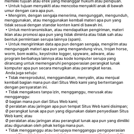
memiliki tujuan atau efek yang melanggar hukum atau penipuan.
 • Untuk tujuan menyakiti atau mencoba menyakiti anak di bawah 
umur dengan cara apa pun.
 • Mengirim, dengan sengaja menerima, mengunggah, mengunduh, 
menggunakan, atau menggunakan kembali materi apa pun yang 
tidak sesuai dengan standar konten kami di bawah ini.
 • Untuk mentransmisikan, atau mendapatkan pengiriman, materi 
iklan atau promosi apa pun yang tidak diminta atau tidak sah atau 
bentuk permintaan serupa lainnya (spam).
 • Untuk mengirimkan data apa pun dengan sengaja, mengirim atau 
mengunggah materi apa pun yang mengandung virus, trojan horse, 
worm, bom waktu, keystroke logger, spyware, adware, atau 
program berbahaya lainnya atau kode komputer serupa yang 
dirancang untuk memengaruhi pengoperasian perangkat lunak 
komputer apa pun secara merugikan atau perangkat keras.
 Anda juga setuju:
 • Tidak mereproduksi, menggandakan, menyalin, atau menjual 
kembali bagian mana pun dari Situs Web kami yang bertentangan 
dengan persyaratan ini.
 • Tidak mengakses tanpa izin, mengganggu, merusak atau 
mengganggu:
 Ø bagian mana pun dari Situs Web kami;
 Ø peralatan atau jaringan apa pun tempat Situs Web kami disimpan;
 Ø perangkat lunak apa pun yang digunakan dalam penyediaan Situs 
Web kami; atau
 Ø peralatan atau jaringan atau perangkat lunak apa pun yang dimiliki 
atau digunakan oleh pihak ketiga mana pun.
 • Tidak mengganggu atau berupaya mengganggu pengoperasian 