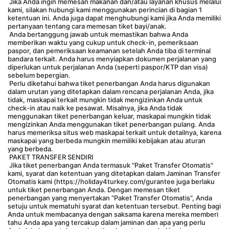
 Jika Anda ingin memesan makanan dan/atau layanan khusus melalui 
kami, silakan hubungi kami menggunakan perincian di bagian 1 
ketentuan ini. Anda juga dapat menghubungi kami jika Anda memiliki 
pertanyaan tentang cara memesan tiket bayi/anak.
 Anda bertanggung jawab untuk memastikan bahwa Anda 
memberikan waktu yang cukup untuk check-in, pemeriksaan 
paspor, dan pemeriksaan keamanan setelah Anda tiba di terminal 
bandara terkait. Anda harus menyiapkan dokumen perjalanan yang 
diperlukan untuk perjalanan Anda (seperti paspor/KTP dan visa) 
sebelum bepergian.
 Perlu diketahui bahwa tiket penerbangan Anda harus digunakan 
dalam urutan yang ditetapkan dalam rencana perjalanan Anda, jika 
tidak, maskapai terkait mungkin tidak mengizinkan Anda untuk 
check-in atau naik ke pesawat. Misalnya, jika Anda tidak 
menggunakan tiket penerbangan keluar, maskapai mungkin tidak 
mengizinkan Anda menggunakan tiket penerbangan pulang. Anda 
harus memeriksa situs web maskapai terkait untuk detailnya, karena 
maskapai yang berbeda mungkin memiliki kebijakan atau aturan 
yang berbeda.
 PAKET TRANSFER SENDIRI
 Jika tiket penerbangan Anda termasuk "Paket Transfer Otomatis" 
kami, syarat dan ketentuan yang ditetapkan dalam Jaminan Transfer 
Otomatis kami (https://holiday4turkey.com/gurantee juga berlaku 
untuk tiket penerbangan Anda. Dengan memesan tiket 
penerbangan yang menyertakan “Paket Transfer Otomatis”, Anda 
setuju untuk mematuhi syarat dan ketentuan tersebut. Penting bagi 
Anda untuk membacanya dengan saksama karena mereka memberi 
tahu Anda apa yang tercakup dalam jaminan dan apa yang perlu 