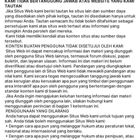
KAMI TIDAK BERTANGGUNG JAWAB ATAS WEBSITE YANG KAMI 
TAUTAN
 Jika Situs Web kami berisi tautan ke situs lain dan sumber daya 
yang disediakan oleh pihak ketiga, tautan ini disediakan hanya untuk 
informasi Anda. Tautan semacam itu tidak boleh ditafsirkan sebagai 
persetujuan kami atas situs web tertaut atau informasi yang 
mungkin Anda peroleh dari mereka.
 Kami tidak memiliki kendali atas konten situs atau sumber daya 
tersebut.
 KONTEN BUATAN PENGGUNA TIDAK DISETUJUI OLEH KAMI
 Situs Web ini dapat mencakup informasi dan materi yang diunggah 
oleh pengguna Situs Web lainnya, termasuk forum diskusi, papan 
buletin, dan layanan ulasan. Informasi ini dan materi ini belum 
diverifikasi atau disetujui oleh kami. Pandangan yang diungkapkan 
oleh pengguna lain di Situs Web kami tidak mewakili pandangan atau 
nilai kami. Kami secara tegas mengecualikan tanggung jawab kami 
atas kerugian atau kerusakan apa pun yang timbul dari penggunaan 
area interaktif apa pun oleh pengguna yang bertentangan dengan 
standar konten kami di bawah ini.
 Jika Anda ingin mengajukan keluhan tentang informasi dan materi 
yang diunggah oleh pengguna lain, silakan hubungi kami 
menggunakan perincian di bagian 1 ketentuan ini.
 PENGGUNAAN YANG DILARANG
 Anda hanya dapat menggunakan Situs Web kami untuk tujuan yang 
sah. Anda tidak boleh menggunakan Situs Web kami:
 • Dengan cara apa pun yang melanggar hukum atau peraturan lokal, 
nasional atau internasional yang berlaku.
 • Dengan cara apa pun yang melanggar hukum atau penipuan, atau 