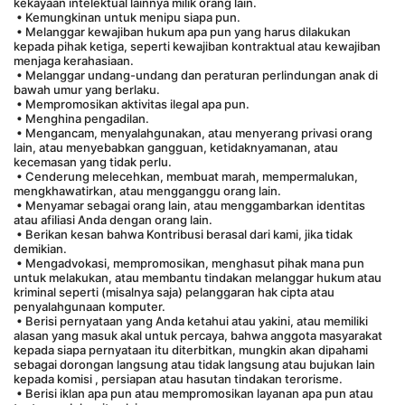
kekayaan intelektual lainnya milik orang lain.
 • Kemungkinan untuk menipu siapa pun.
 • Melanggar kewajiban hukum apa pun yang harus dilakukan 
kepada pihak ketiga, seperti kewajiban kontraktual atau kewajiban 
menjaga kerahasiaan.
 • Melanggar undang-undang dan peraturan perlindungan anak di 
bawah umur yang berlaku.
 • Mempromosikan aktivitas ilegal apa pun.
 • Menghina pengadilan.
 • Mengancam, menyalahgunakan, atau menyerang privasi orang 
lain, atau menyebabkan gangguan, ketidaknyamanan, atau 
kecemasan yang tidak perlu.
 • Cenderung melecehkan, membuat marah, mempermalukan, 
mengkhawatirkan, atau mengganggu orang lain.
 • Menyamar sebagai orang lain, atau menggambarkan identitas 
atau afiliasi Anda dengan orang lain.
 • Berikan kesan bahwa Kontribusi berasal dari kami, jika tidak 
demikian.
 • Mengadvokasi, mempromosikan, menghasut pihak mana pun 
untuk melakukan, atau membantu tindakan melanggar hukum atau 
kriminal seperti (misalnya saja) pelanggaran hak cipta atau 
penyalahgunaan komputer.
 • Berisi pernyataan yang Anda ketahui atau yakini, atau memiliki 
alasan yang masuk akal untuk percaya, bahwa anggota masyarakat 
kepada siapa pernyataan itu diterbitkan, mungkin akan dipahami 
sebagai dorongan langsung atau tidak langsung atau bujukan lain 
kepada komisi , persiapan atau hasutan tindakan terorisme.
 • Berisi iklan apa pun atau mempromosikan layanan apa pun atau 