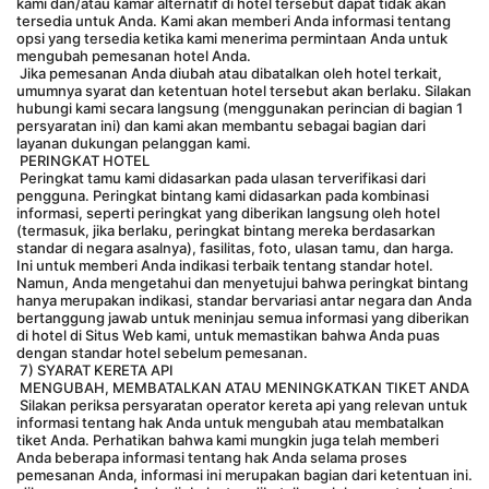
kami dan/atau kamar alternatif di hotel tersebut dapat tidak akan 
tersedia untuk Anda. Kami akan memberi Anda informasi tentang 
opsi yang tersedia ketika kami menerima permintaan Anda untuk 
mengubah pemesanan hotel Anda.
 Jika pemesanan Anda diubah atau dibatalkan oleh hotel terkait, 
umumnya syarat dan ketentuan hotel tersebut akan berlaku. Silakan 
hubungi kami secara langsung (menggunakan perincian di bagian 1 
persyaratan ini) dan kami akan membantu sebagai bagian dari 
layanan dukungan pelanggan kami.
 PERINGKAT HOTEL
 Peringkat tamu kami didasarkan pada ulasan terverifikasi dari 
pengguna. Peringkat bintang kami didasarkan pada kombinasi 
informasi, seperti peringkat yang diberikan langsung oleh hotel 
(termasuk, jika berlaku, peringkat bintang mereka berdasarkan 
standar di negara asalnya), fasilitas, foto, ulasan tamu, dan harga. 
Ini untuk memberi Anda indikasi terbaik tentang standar hotel. 
Namun, Anda mengetahui dan menyetujui bahwa peringkat bintang 
hanya merupakan indikasi, standar bervariasi antar negara dan Anda 
bertanggung jawab untuk meninjau semua informasi yang diberikan 
di hotel di Situs Web kami, untuk memastikan bahwa Anda puas 
dengan standar hotel sebelum pemesanan.
 7) SYARAT KERETA API
 MENGUBAH, MEMBATALKAN ATAU MENINGKATKAN TIKET ANDA
 Silakan periksa persyaratan operator kereta api yang relevan untuk 
informasi tentang hak Anda untuk mengubah atau membatalkan 
tiket Anda. Perhatikan bahwa kami mungkin juga telah memberi 
Anda beberapa informasi tentang hak Anda selama proses 
pemesanan Anda, informasi ini merupakan bagian dari ketentuan ini.