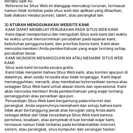
berlaku saat itu.
 Referensi ke Situs Web ini dianggap mencakup turunan, termasuk 
namun tidak terbatas pada situs web dan aplikasi yang ditautkan, 
baik diakses melalui ponsel, tablet, atau perangkat lain.
3) ATURAN MENGGUNAKAN WEBSITE KAMI
 KAMI DAPAT MEMBUAT PERUBAHAN PADA SITUS WEB KAMI
 Kami dapat memperbarui dan mengubah Situs web kami dari waktu 
ke waktu untuk mencerminkan perubahan pada layanan kami, 
kebutuhan pengguna kami, dan prioritas bisnis kami. Kami akan 
mencoba memberi Anda pemberitahuan yang wajar tentang setiap 
perubahan besar.
 KAMI MUNGKIN MENANGGUHKAN ATAU MENARIK SITUS WEB 
KAMI
 Situs web kami tersedia secara gratis.
 Kami tidak menjamin bahwa Situs Web kami, atau konten apa pun di 
dalamnya, akan selalu tersedia atau tidak terganggu. Kami dapat 
menangguhkan, menarik, atau membatasi ketersediaan semua atau 
sebagian Situs Web kami untuk alasan bisnis dan operasional. Kami 
akan mencoba memberi Anda pemberitahuan yang wajar tentang 
penangguhan atau penarikan apa pun.
 Penyediaan Situs Web kami bergantung pada internet dan 
perangkat. Anda sepenuhnya memahami dan setuju bahwa kami 
tidak akan bertanggung jawab atas kerugian yang Anda alami 
sebagai akibat dari tidak tersedianya Situs Web kami karena 
peristiwa, keadaan, atau penyebab di luar kendali wajar kami, 
termasuk namun tidak terbatas pada ketidakstabilan internet, 
sistem, atau perangkat, virus komputer dan serangan hacker.