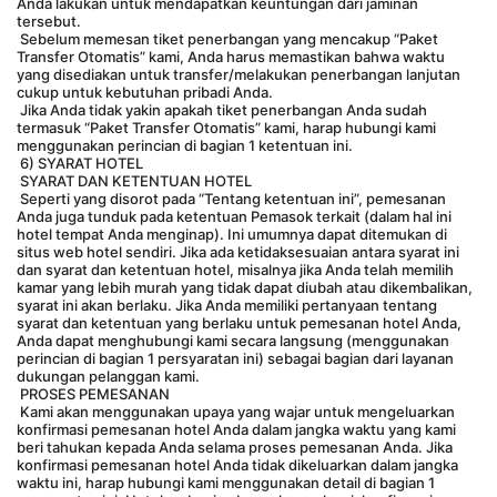
Anda lakukan untuk mendapatkan keuntungan dari jaminan 
tersebut.
 Sebelum memesan tiket penerbangan yang mencakup “Paket 
Transfer Otomatis” kami, Anda harus memastikan bahwa waktu 
yang disediakan untuk transfer/melakukan penerbangan lanjutan 
cukup untuk kebutuhan pribadi Anda.
 Jika Anda tidak yakin apakah tiket penerbangan Anda sudah 
termasuk “Paket Transfer Otomatis” kami, harap hubungi kami 
menggunakan perincian di bagian 1 ketentuan ini.
 6) SYARAT HOTEL
 SYARAT DAN KETENTUAN HOTEL
 Seperti yang disorot pada “Tentang ketentuan ini”, pemesanan 
Anda juga tunduk pada ketentuan Pemasok terkait (dalam hal ini 
hotel tempat Anda menginap). Ini umumnya dapat ditemukan di 
situs web hotel sendiri. Jika ada ketidaksesuaian antara syarat ini 
dan syarat dan ketentuan hotel, misalnya jika Anda telah memilih 
kamar yang lebih murah yang tidak dapat diubah atau dikembalikan, 
syarat ini akan berlaku. Jika Anda memiliki pertanyaan tentang 
syarat dan ketentuan yang berlaku untuk pemesanan hotel Anda, 
Anda dapat menghubungi kami secara langsung (menggunakan 
perincian di bagian 1 persyaratan ini) sebagai bagian dari layanan 
dukungan pelanggan kami.
 PROSES PEMESANAN
 Kami akan menggunakan upaya yang wajar untuk mengeluarkan 
konfirmasi pemesanan hotel Anda dalam jangka waktu yang kami 
beri tahukan kepada Anda selama proses pemesanan Anda. Jika 
konfirmasi pemesanan hotel Anda tidak dikeluarkan dalam jangka 
waktu ini, harap hubungi kami menggunakan detail di bagian 1 