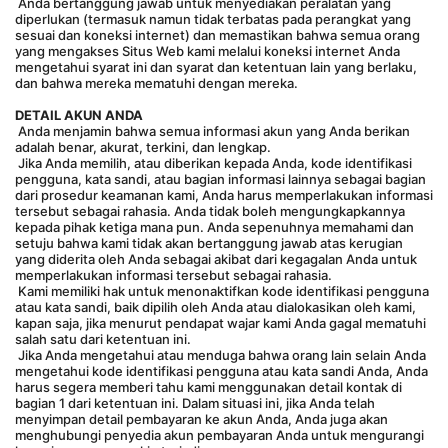
 Anda bertanggung jawab untuk menyediakan peralatan yang 
diperlukan (termasuk namun tidak terbatas pada perangkat yang 
sesuai dan koneksi internet) dan memastikan bahwa semua orang 
yang mengakses Situs Web kami melalui koneksi internet Anda 
mengetahui syarat ini dan syarat dan ketentuan lain yang berlaku, 
dan bahwa mereka mematuhi dengan mereka. 
DETAIL AKUN ANDA
 Anda menjamin bahwa semua informasi akun yang Anda berikan 
adalah benar, akurat, terkini, dan lengkap.
 Jika Anda memilih, atau diberikan kepada Anda, kode identifikasi 
pengguna, kata sandi, atau bagian informasi lainnya sebagai bagian 
dari prosedur keamanan kami, Anda harus memperlakukan informasi 
tersebut sebagai rahasia. Anda tidak boleh mengungkapkannya 
kepada pihak ketiga mana pun. Anda sepenuhnya memahami dan 
setuju bahwa kami tidak akan bertanggung jawab atas kerugian 
yang diderita oleh Anda sebagai akibat dari kegagalan Anda untuk 
memperlakukan informasi tersebut sebagai rahasia.
 Kami memiliki hak untuk menonaktifkan kode identifikasi pengguna 
atau kata sandi, baik dipilih oleh Anda atau dialokasikan oleh kami, 
kapan saja, jika menurut pendapat wajar kami Anda gagal mematuhi 
salah satu dari ketentuan ini.
 Jika Anda mengetahui atau menduga bahwa orang lain selain Anda 
mengetahui kode identifikasi pengguna atau kata sandi Anda, Anda 
harus segera memberi tahu kami menggunakan detail kontak di 
bagian 1 dari ketentuan ini. Dalam situasi ini, jika Anda telah 
menyimpan detail pembayaran ke akun Anda, Anda juga akan 
menghubungi penyedia akun pembayaran Anda untuk mengurangi 