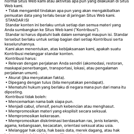
normal Situs Web kami atau aktivitas apa pun yang dilakukan di Situs 
Web kami.
 • Tidak mengambil tindakan apa pun yang akan mengakibatkan 
pemuatan data yang terlalu besar di jaringan Situs Web kami.
 STANDAR ISI
 Standar konten ini berlaku untuk setiap dan semua materi yang 
Anda sumbangkan ke Situs Web kami (“Kontribusi”).
 Standar isi harus dipatuhi baik dalam semangat maupun isi. Standar 
tersebut berlaku untuk setiap bagian dari setiap Kontribusi serta 
keseluruhannya.
 Kami akan menentukan, atas kebijaksanaan kami, apakah suatu 
Kontribusi melanggar standar konten.
 Kontribusi harus:
 • Relevan dengan perjalanan Anda sendiri (akomodasi, restoran, 
maskapai penerbangan, transportasi, lokasi, atau pengalaman 
perjalanan umum).
 • Akurat (jika menyatakan fakta).
 • Dipegang dengan tulus (bila menyatakan pendapat).
 • Mematuhi hukum yang berlaku di negara mana pun dari mana itu 
diposting.
 Kontribusi tidak boleh:
 • Mencemarkan nama baik siapa pun.
 • Menjadi cabul, ofensif, penuh kebencian atau menghasut.
 • Mempromosikan materi yang eksplisit secara seksual.
 • Mempromosikan kekerasan.
 • Mempromosikan diskriminasi berdasarkan ras, jenis kelamin, 
agama, kebangsaan, kecacatan, orientasi seksual atau usia.
 • Melanggar hak cipta, hak basis data, merek dagang, atau hak 