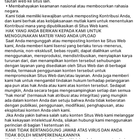
tautan web ke situs lain.
 • Membahayakan keamanan nasional atau membocorkan rahasia 
negara.
 Kami tidak memiliki kewajiban untuk memposting Kontribusi Anda, 
dan kami berhak atas kebijaksanaan mutlak kami untuk menentukan 
Kontribusi mana yang dipublikasikan di Situs Web kami.
 HAK YANG ANDA BERIKAN KEPADA KAMI UNTUK 
MENGGUNAKAN MATERI YANG ANDA UPLOAD
 Saat Anda mengunggah atau memposting konten ke Situs Web 
kami, Anda memberi kami lisensi yang berlaku terus-menerus, 
mendunia, non-eksklusif, bebas royalti, dapat dialihkan untuk 
menggunakan, mereproduksi, mendistribusikan, menyiapkan karya 
turunan dari, dan menampilkan konten tersebut sehubungan 
dengan layanan yang disediakan oleh Situs Web dan di berbagai 
media, termasuk penggunaan konten tersebut untuk 
mempromosikan Situs Web dan/atau layanan. Anda juga memberi 
kami hak untuk mengambil tindakan hukum terhadap pelanggaran 
apa pun atas hak Anda atau kami atas konten tersebut. Sedapat 
mungkin, Anda secara tegas mengesampingkan setiap dan semua 
“hak moral” (termasuk hak atribusi atau integritas) yang mungkin 
ada dalam konten Anda dan setuju bahwa Anda tidak keberatan 
dengan publikasi, penggunaan, modifikasi, penghapusan, atau 
eksploitasi konten Anda oleh kami.
 Jika Anda yakin bahwa salah satu konten Situs Web kami melanggar 
hak kekayaan intelektual Anda, silakan hubungi kami menggunakan 
perincian di bagian 1 ketentuan ini.
 KAMI TIDAK BERTANGGUNG JAWAB ATAS VIRUS DAN ANDA 
TIDAK BOLEH MEMPERKENALKANNYA