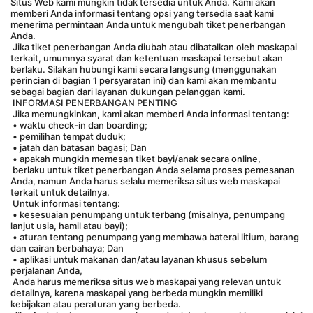
Situs Web kami mungkin tidak tersedia untuk Anda. Kami akan 
memberi Anda informasi tentang opsi yang tersedia saat kami 
menerima permintaan Anda untuk mengubah tiket penerbangan 
Anda.
 Jika tiket penerbangan Anda diubah atau dibatalkan oleh maskapai 
terkait, umumnya syarat dan ketentuan maskapai tersebut akan 
berlaku. Silakan hubungi kami secara langsung (menggunakan 
perincian di bagian 1 persyaratan ini) dan kami akan membantu 
sebagai bagian dari layanan dukungan pelanggan kami.
 INFORMASI PENERBANGAN PENTING
 Jika memungkinkan, kami akan memberi Anda informasi tentang:
 • waktu check-in dan boarding;
 • pemilihan tempat duduk;
 • jatah dan batasan bagasi; Dan
 • apakah mungkin memesan tiket bayi/anak secara online,
 berlaku untuk tiket penerbangan Anda selama proses pemesanan 
Anda, namun Anda harus selalu memeriksa situs web maskapai 
terkait untuk detailnya.
 Untuk informasi tentang:
 • kesesuaian penumpang untuk terbang (misalnya, penumpang 
lanjut usia, hamil atau bayi);
 • aturan tentang penumpang yang membawa baterai litium, barang 
dan cairan berbahaya; Dan
 • aplikasi untuk makanan dan/atau layanan khusus sebelum 
perjalanan Anda,
 Anda harus memeriksa situs web maskapai yang relevan untuk 
detailnya, karena maskapai yang berbeda mungkin memiliki 
kebijakan atau peraturan yang berbeda.