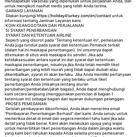
mendapatkan vaksinasi yang diperlukan untuk perjalanan Anda, dan 
untuk mengikuti nasihat medis yang telah Anda terima.
 GARANSI LAYANAN
 Silakan kunjungi 
https://holiday4turkey.com/en/contact
 untuk 
informasi tentang Jaminan Layanan kami.
 KOIN KEANGGOTAAN DAN PERJALANAN
 5) SYARAT PENERBANGAN
 SYARAT DAN KETENTUAN AIRLINE
 Seperti yang disorot pada “Tentang ketentuan ini”, pemesanan 
Anda juga tunduk pada syarat dan ketentuan Pemasok terkait 
(dalam hal ini maskapai penerbangan). Ini umumnya dapat 
ditemukan di situs web maskapai itu sendiri. Jika ada 
ketidaksesuaian antara syarat ini dan syarat dan ketentuan 
maskapai penerbangan, misalnya jika Anda telah memilih tiket 
penerbangan yang lebih murah yang tidak dapat diubah atau 
dikembalikan, syarat ini akan berlaku. Jika Anda memiliki pertanyaan 
tentang syarat dan ketentuan yang berlaku untuk tiket 
penerbangan Anda (misalnya tentang aturan 
perubahan/pembatalan/jatah bagasi), Anda dapat menghubungi 
kami secara langsung (menggunakan perincian di bagian 1 
ketentuan ini) sebagai bagian dari layanan dukungan pelanggan.
 PROSES PEMESANAN
 Setelah pembayaran dikonfirmasi, Anda akan menerima email 
“Pembayaran Penerbangan Berhasil” dari kami. Anda setuju untuk 
memeriksa detail di email dan segera memberi tahu kami jika ada 
detail yang tidak benar. Kami akan melakukan upaya yang wajar 
untuk menerbitkan tiket penerbangan Anda dalam jangka waktu 
yang kami beri tahukan kepada Anda selama proses pemesanan 