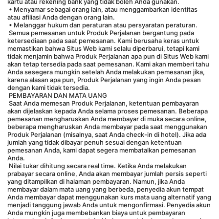
kartu atau rekening bank yang tidak boleh Anda gunakan.
 • Menyamar sebagai orang lain, atau menggambarkan identitas 
atau afiliasi Anda dengan orang lain.
 • Melanggar hukum dan peraturan atau persyaratan peraturan.
 Semua pemesanan untuk Produk Perjalanan bergantung pada 
ketersediaan pada saat pemesanan. Kami berusaha keras untuk 
memastikan bahwa Situs Web kami selalu diperbarui, tetapi kami 
tidak menjamin bahwa Produk Perjalanan apa pun di Situs Web kami 
akan tetap tersedia pada saat pemesanan. Kami akan memberi tahu 
Anda sesegera mungkin setelah Anda melakukan pemesanan jika, 
karena alasan apa pun, Produk Perjalanan yang ingin Anda pesan 
dengan kami tidak tersedia.
 PEMBAYARAN DAN MATA UANG
 Saat Anda memesan Produk Perjalanan, ketentuan pembayaran 
akan dijelaskan kepada Anda selama proses pemesanan. Beberapa 
pemesanan mengharuskan Anda membayar di muka secara online, 
beberapa mengharuskan Anda membayar pada saat menggunakan 
Produk Perjalanan (misalnya, saat Anda check-in di hotel). Jika ada 
jumlah yang tidak dibayar penuh sesuai dengan ketentuan 
pemesanan Anda, kami dapat segera membatalkan pemesanan 
Anda.
 Nilai tukar dihitung secara real time. Ketika Anda melakukan 
prabayar secara online, Anda akan membayar jumlah persis seperti 
yang ditampilkan di halaman pembayaran. Namun, jika Anda 
membayar dalam mata uang yang berbeda, penyedia akun tempat 
Anda membayar dapat menggunakan kurs mata uang alternatif yang 
menjadi tanggung jawab Anda untuk mengonfirmasi. Penyedia akun 
Anda mungkin juga membebankan biaya untuk pembayaran 