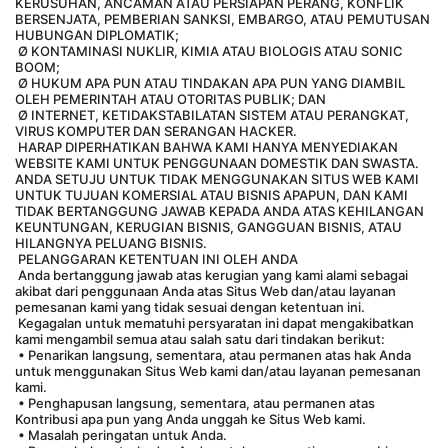
KERUSUHAN, ANCAMAN ATAU PERSIAPAN PERANG, KONFLIK 
BERSENJATA, PEMBERIAN SANKSI, EMBARGO, ATAU PEMUTUSAN 
HUBUNGAN DIPLOMATIK;
 Ø KONTAMINASI NUKLIR, KIMIA ATAU BIOLOGIS ATAU SONIC 
BOOM;
 Ø HUKUM APA PUN ATAU TINDAKAN APA PUN YANG DIAMBIL 
OLEH PEMERINTAH ATAU OTORITAS PUBLIK; DAN
 Ø INTERNET, KETIDAKSTABILATAN SISTEM ATAU PERANGKAT, 
VIRUS KOMPUTER DAN SERANGAN HACKER.
 HARAP DIPERHATIKAN BAHWA KAMI HANYA MENYEDIAKAN 
WEBSITE KAMI UNTUK PENGGUNAAN DOMESTIK DAN SWASTA. 
ANDA SETUJU UNTUK TIDAK MENGGUNAKAN SITUS WEB KAMI 
UNTUK TUJUAN KOMERSIAL ATAU BISNIS APAPUN, DAN KAMI 
TIDAK BERTANGGUNG JAWAB KEPADA ANDA ATAS KEHILANGAN 
KEUNTUNGAN, KERUGIAN BISNIS, GANGGUAN BISNIS, ATAU 
HILANGNYA PELUANG BISNIS.
 PELANGGARAN KETENTUAN INI OLEH ANDA
 Anda bertanggung jawab atas kerugian yang kami alami sebagai 
akibat dari penggunaan Anda atas Situs Web dan/atau layanan 
pemesanan kami yang tidak sesuai dengan ketentuan ini.
 Kegagalan untuk mematuhi persyaratan ini dapat mengakibatkan 
kami mengambil semua atau salah satu dari tindakan berikut:
 • Penarikan langsung, sementara, atau permanen atas hak Anda 
untuk menggunakan Situs Web kami dan/atau layanan pemesanan 
kami.
 • Penghapusan langsung, sementara, atau permanen atas 
Kontribusi apa pun yang Anda unggah ke Situs Web kami.
 • Masalah peringatan untuk Anda.