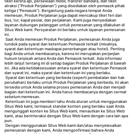
tiket kereta api, persewaan mobil, transfer bandara, dan tiket 
atraksi (“Produk Perjalanan”) yang disediakan oleh pemasok pihak 
ketiga (“Pemasok”). Bergantung pada negara tempat Anda 
memesan, Produk Perjalanan juga dapat mencakup tiket feri dan 
bus, tur, kapal pesiar, dan perjalanan. Kami juga menyediakan 
layanan dukungan pelanggan untuk pemesanan yang dilakukan di 
Situs Web kami. Persyaratan ini berlaku untuk layanan pemesanan 
ini.
 Saat Anda memesan Produk Perjalanan, pemesanan Anda juga 
tunduk pada syarat dan ketentuan Pemasok terkait (misalnya, 
syarat dan ketentuan maskapai penerbangan atau hotel). Penting 
bagi Anda untuk membacanya, karena ini merupakan perjanjian 
hukum terpisah antara Anda dan Pemasok terkait. Ada informasi 
lebih lanjut tentang ini di setiap bagian Produk Perjalanan di bawah 
ini. Jika ada ketidaksesuaian antara syarat dan ketentuan Pemasok 
dan syarat ini, maka syarat dan ketentuan ini yang berlaku.
 Syarat dan ketentuan yang berbeda (seperti pembatalan dan hak 
perubahan) berlaku untuk Produk Perjalanan yang berbeda, ini akan 
tersedia untuk Anda selama proses pemesanan Anda dan menjadi 
bagian dari ketentuan ini. Anda harus membacanya dengan cermat 
sebelum memesan.
 Ketentuan ini juga memberi tahu Anda aturan untuk menggunakan 
Situs Web kami, termasuk standar konten yang berlaku saat Anda 
mengunggah konten ke Situs Web kami, menautkan ke Situs Web 
kami, atau berinteraksi dengan Situs Web kami dengan cara lain apa 
pun.
 Dengan menggunakan Situs Web kami dan/atau menyelesaikan 
pemesanan dengan kami, Anda mengonfirmasi bahwa Anda 