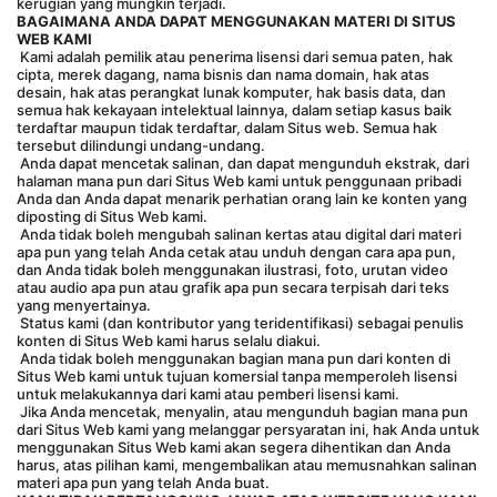
kerugian yang mungkin terjadi.
BAGAIMANA ANDA DAPAT MENGGUNAKAN MATERI DI SITUS 
WEB KAMI
 Kami adalah pemilik atau penerima lisensi dari semua paten, hak 
cipta, merek dagang, nama bisnis dan nama domain, hak atas 
desain, hak atas perangkat lunak komputer, hak basis data, dan 
semua hak kekayaan intelektual lainnya, dalam setiap kasus baik 
terdaftar maupun tidak terdaftar, dalam Situs web. Semua hak 
tersebut dilindungi undang-undang.
 Anda dapat mencetak salinan, dan dapat mengunduh ekstrak, dari 
halaman mana pun dari Situs Web kami untuk penggunaan pribadi 
Anda dan Anda dapat menarik perhatian orang lain ke konten yang 
diposting di Situs Web kami.
 Anda tidak boleh mengubah salinan kertas atau digital dari materi 
apa pun yang telah Anda cetak atau unduh dengan cara apa pun, 
dan Anda tidak boleh menggunakan ilustrasi, foto, urutan video 
atau audio apa pun atau grafik apa pun secara terpisah dari teks 
yang menyertainya.
 Status kami (dan kontributor yang teridentifikasi) sebagai penulis 
konten di Situs Web kami harus selalu diakui.
 Anda tidak boleh menggunakan bagian mana pun dari konten di 
Situs Web kami untuk tujuan komersial tanpa memperoleh lisensi 
untuk melakukannya dari kami atau pemberi lisensi kami.
 Jika Anda mencetak, menyalin, atau mengunduh bagian mana pun 
dari Situs Web kami yang melanggar persyaratan ini, hak Anda untuk 
menggunakan Situs Web kami akan segera dihentikan dan Anda 
harus, atas pilihan kami, mengembalikan atau memusnahkan salinan 
materi apa pun yang telah Anda buat.